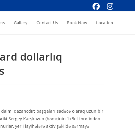
oms
Gallery
Contact Us
Book Now
Location
ard dollarlıq
s
 daimi qazancdır; başqaları sadəcə olaraq uzun bir
riki Sergey Karşkovun (həmçinin 1xBet tərəfindən
unurlar, yerli layihələrə aktiv şəkildə sərmayə