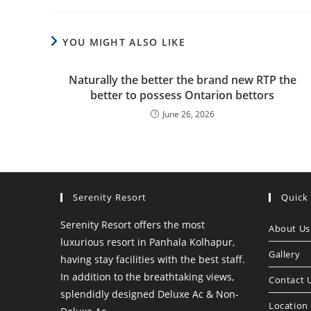
YOU MIGHT ALSO LIKE
Naturally the better the brand new RTP the
better to possess Ontarion bettors
June 26, 2026
Serenity Resort
Quick
Serenity Resort offers the most
About Us
luxurious resort in Panhala Kolhapur,
Gallery
having stay facilities with the best staff.
In addition to the breathtaking views,
Contact 
splendidly designed Deluxe Ac & Non-
Location