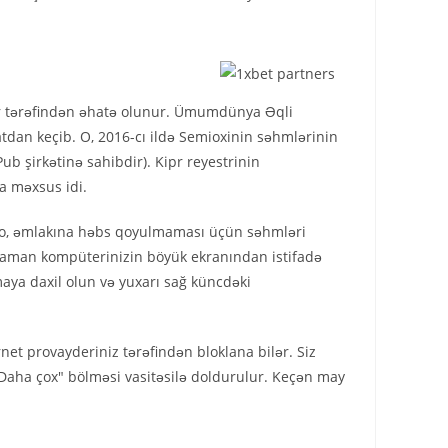
lər tərəfindən əhatə olunur. Ümumdünya Əqli
atdan keçib. O, 2016-cı ildə Semioxinin səhmlərinin
ub şirkətinə sahibdir). Kipr reyestrinin
a məxsus idi.
in o, əmlakına həbs qoyulmaması üçün səhmləri
iz zaman kompüterinizin böyük ekranından istifadə
ya daxil olun və yuxarı sağ küncdəki
net provayderiniz tərəfindən bloklana bilər. Siz
Daha çox" bölməsi vasitəsilə doldurulur. Keçən may