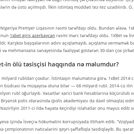
rin də üstü açılmışdı. İlkin istintaq müddəti tez-tez uzadılırdı. O
 Nigeriya Premyer Liqasının rəsmi tərəfdaşı oldu. Bundan əlavə, 1xB
bunun
1xbet giriş azerbaycan
rəsmi mərc tərəfdaşı oldu. 1XBet və İn
deyildi; Karşkov başqalarının adını açıqlamayıb, açıqlama verməmək 
və mehmanxana sənayesində fəaliyyət göstərən 30-dan çox şirkətin
t-in ölü təsisçisi haqqında nə məlumdur?
5 milyard rubldan çoxdur. İstintaqın məlumatına görə, 1xBet 2014-c
in büdcəsi ilə müqayisə oluna bilər — 68 milyard rubl. 2014-cü ilin
lyon rubl oğurlayıb. Vəsaitlər xarici bank hesablarına köçürülüb və
il Bryansk polis idarəsində (polis akademiyası da daxil olmaqla) xi
. Nazirliyin 2011-ci ildə həyata keçirdiyi islahatlar onu məyus edib 
iyeva işində İsveçrə hökumətini korrupsiyada ittiham edib. “Vzqlyad
opa çempionatının nəticələrini qeyri-şəffaflıqla təsdiqləyib. Bu qə