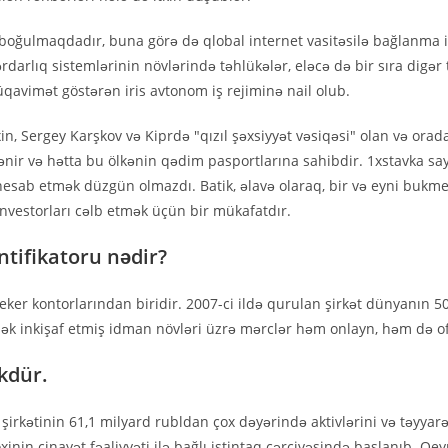
oğulmaqdadır, buna görə də qlobal internet vasitəsilə bağlanma ilə 
rdarlıq sistemlərinin növlərində təhlükələr, eləcə də bir sıra digə
üqavimət göstərən iris avtonom iş rejiminə nail olub.
in, Sergey Karşkov və Kiprdə "qızıl şəxsiyyət vəsiqəsi" olan və o
nir və hətta bu ölkənin qədim pasportlarına sahibdir. 1xstavka say
t hesab etmək düzgün olmazdı. Batik, əlavə olaraq, bir və eyni bu
investorları cəlb etmək üçün bir mükafatdır.
tifikatoru nədir?
r kontorlarından biridir. 2007-ci ildə qurulan şirkət dünyanın 50
ksək inkişaf etmiş idman növləri üzrə mərclər həm onlayn, həm də of
kdür.
şirkətinin 61,1 milyard rubldan çox dəyərində aktivlərini və təyyar
in cinayət fəaliyyəti ilə bağlı istintaq çərçivəsində başlanıb. Qe