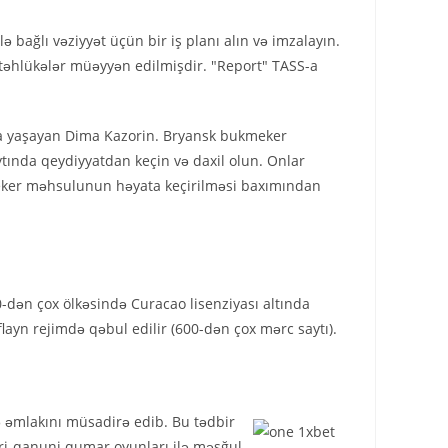
bağlı vəziyyət üçün bir iş planı alın və imzalayın.
r təhlükələr müəyyən edilmişdir. "Report" TASS-a
rada yaşayan Dima Kazorin. Bryansk bukmeker
tında qeydiyyatdan keçin və daxil olun. Onlar
kmeker məhsulunun həyata keçirilməsi baxımından
-dən çox ölkəsində Curacao lisenziyası altında
layn rejimdə qəbul edilir (600-dən çox mərc saytı).
ə əmlakını müsadirə edib. Bu tədbir
yri-qanuni qumar oyunları ilə məşğul