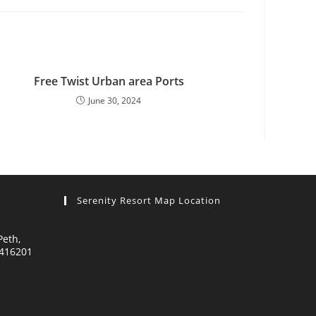
Free Twist Urban area Ports
June 30, 2024
Serenity Resort Map Location
Peth,
 416201