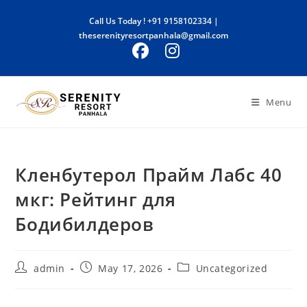
Skip
Call Us Today !
+91 9158102334
|
to
theserenityresortpanhala@gmail.com
content
Menu
Кленбутерол Прайм Лабс 40
мкг: Рейтинг для
Бодибилдеров
Post
Post
Post
admin
May 17, 2026
Uncategorized
author:
published:
category: