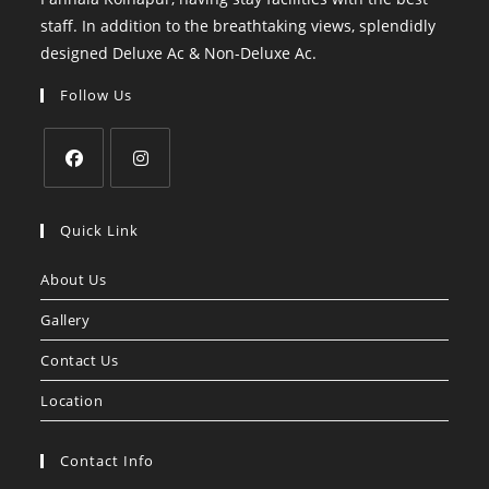
staff. In addition to the breathtaking views, splendidly
designed Deluxe Ac & Non-Deluxe Ac.
Follow Us
Opens
Opens
in
in
Quick Link
a
a
About Us
new
new
tab
tab
Gallery
Contact Us
Location
Contact Info