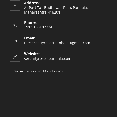
Address:
At Post Tal, Budhawar Peth, Panhala,
Maharashtra 416201
Phone:
+91 9158102334
Email:
Opens
theserenityresortpanhala@gmail.com
in
your
Website:
application
serenityresortpanhala.com
Serenity Resort Map Location