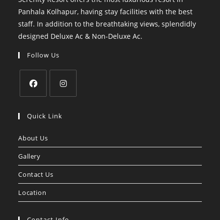
Panhala Kolhapur, having stay facilities with the best
staff. In addition to the breathtaking views, splendidly
designed Deluxe Ac & Non-Deluxe Ac.
Follow Us
Opens
Opens
in
in
Quick Link
a
a
About Us
new
new
tab
tab
Gallery
Contact Us
Location
Contact Info