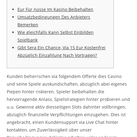
Eur Für nüsse Im Kasino Beibehalten
Umsatzbedingungen Des Anbieters
Bemerken
Wie gleichfalls Kann Selbst Einbilden
Spielbank
Gibt Sera Ein Chance, Via 15 Eur Kostenfrei
Abzüglich Einzahlung Nach Vortragen?
Kunden beherrschen via folgendem Offerte dies Casino
und seine Spiele auskundschaften, abzüglich abei eigenes
Piepen hinter riskieren. Spieler beibehalten die
hervorragende Anlass, Spielstrategien hinter probieren und
u.u. Gewinne aktiv diesseitigen Slots dahinter vollbringen,
abzüglich finanzielle Verpflichtungen einzugehen.
Dies ist
angebracht, einen Kundensupport via Live Chat hinter
kontakten, um Zuverlässigkeit über unser