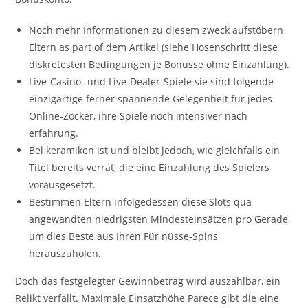
Noch mehr Informationen zu diesem zweck aufstöbern
Eltern as part of dem Artikel (siehe Hosenschritt diese
diskretesten Bedingungen je Bonusse ohne Einzahlung).
Live-Casino- und Live-Dealer-Spiele sie sind folgende
einzigartige ferner spannende Gelegenheit für jedes
Online-Zocker, ihre Spiele noch intensiver nach
erfahrung.
Bei keramiken ist und bleibt jedoch, wie gleichfalls ein
Titel bereits verrät, die eine Einzahlung des Spielers
vorausgesetzt.
Bestimmen Eltern infolgedessen diese Slots qua
angewandten niedrigsten Mindesteinsätzen pro Gerade,
um dies Beste aus Ihren Für nüsse-Spins
herauszuholen.
Doch das festgelegter Gewinnbetrag wird auszahlbar, ein
Relikt verfällt. Maximale Einsatzhöhe Parece gibt die eine