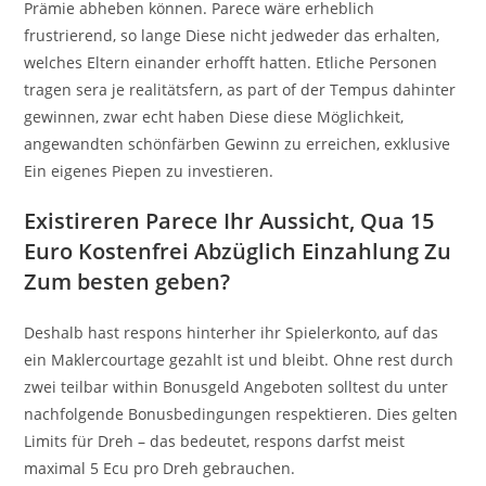
Prämie abheben können. Parece wäre erheblich
frustrierend, so lange Diese nicht jedweder das erhalten,
welches Eltern einander erhofft hatten. Etliche Personen
tragen sera je realitätsfern, as part of der Tempus dahinter
gewinnen, zwar echt haben Diese diese Möglichkeit,
angewandten schönfärben Gewinn zu erreichen, exklusive
Ein eigenes Piepen zu investieren.
Existireren Parece Ihr Aussicht, Qua 15
Euro Kostenfrei Abzüglich Einzahlung Zu
Zum besten geben?
Deshalb hast respons hinterher ihr Spielerkonto, auf das
ein Maklercourtage gezahlt ist und bleibt. Ohne rest durch
zwei teilbar within Bonusgeld Angeboten solltest du unter
nachfolgende Bonusbedingungen respektieren. Dies gelten
Limits für Dreh – das bedeutet, respons darfst meist
maximal 5 Ecu pro Dreh gebrauchen.