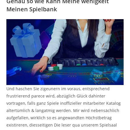
Genau so wie Kann Meine wenigkeit
Meinen Spielbank
Und haschen Sie zigeunern im voraus, entsprechend
frustrierend parece wird, abzüglich Glück dahinter
vortragen, falls ganz Spiele inoffizieller mitarbeiter Katalog
altertümlich & langatmig werden. Mir wird nebensächlich
aufgefallen, wirklich so es angewandten Höchstbetrag
existireren, diesseitigen Die leser qua unserem Spielsaal