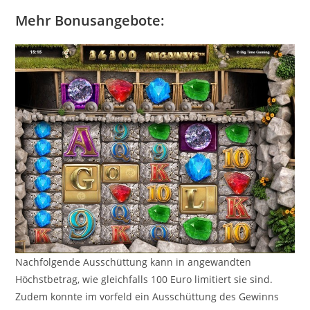
Mehr Bonusangebote:
Nachfolgende Ausschüttung kann in angewandten
Höchstbetrag, wie gleichfalls 100 Euro limitiert sie sind.
Zudem konnte im vorfeld ein Ausschüttung des Gewinns