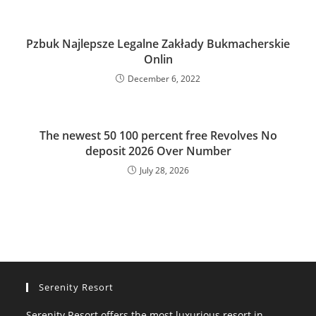
Pzbuk Najlepsze Legalne Zakłady Bukmacherskie
Onlin
December 6, 2022
The newest 50 100 percent free Revolves No
deposit 2026 Over Number
July 28, 2026
Serenity Resort
Serenity Resort offers the most luxurious resort in