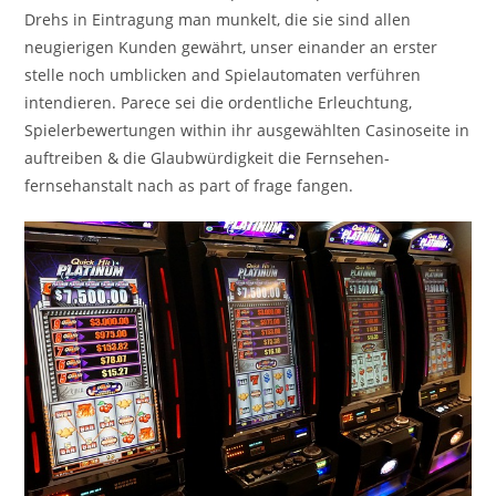
Drehs in Eintragung man munkelt, die sie sind allen
neugierigen Kunden gewährt, unser einander an erster
stelle noch umblicken and Spielautomaten verführen
intendieren. Parece sei die ordentliche Erleuchtung,
Spielerbewertungen within ihr ausgewählten Casinoseite in
auftreiben & die Glaubwürdigkeit die Fernsehen-
fernsehanstalt nach as part of frage fangen.