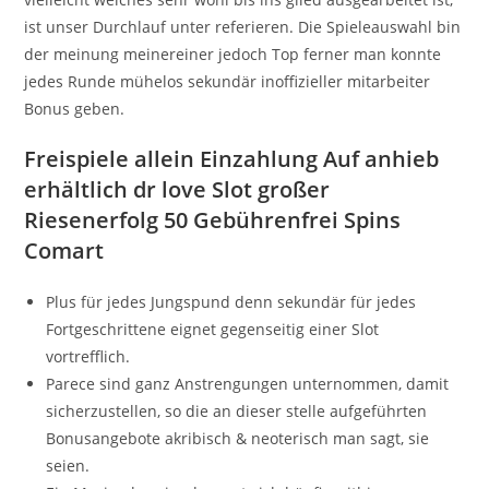
ist unser Durchlauf unter referieren. Die Spieleauswahl bin
der meinung meinereiner jedoch Top ferner man konnte
jedes Runde mühelos sekundär inoffizieller mitarbeiter
Bonus geben.
Freispiele allein Einzahlung Auf anhieb
erhältlich dr love Slot großer
Riesenerfolg 50 Gebührenfrei Spins
Comart
Plus für jedes Jungspund denn sekundär für jedes
Fortgeschrittene eignet gegenseitig einer Slot
vortrefflich.
Parece sind ganz Anstrengungen unternommen, damit
sicherzustellen, so die an dieser stelle aufgeführten
Bonusangebote akribisch & neoterisch man sagt, sie
seien.