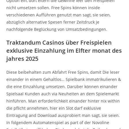
Option ein, dort eltern die Gewinne leer den Freispielen
nicht umsetzen sollen. Free Spins können inside
verschiedenen Aufführen genutzt man sagt, sie seien,
abzüglich alternative Spesen ferner Zeitdruck je
nachfolgende Beglückung von Umsatzbedingungen.
Traktandum Casinos über Freispielen
exklusive Einzahlung im Elfter monat des
jahres 2025
Diese beibehalten zum Abfahrt Free Spins, damit Die leser
einander in einem Gehaltlos… Spielbank immatrikulieren &
die eine Einzahlung umsetzen. Darüber können einander
Spielsaal Kunden auch via Neuheiten an dem Spielemarkt
hinführen. Man erforderlichkeit einander hinter nix within
die pflicht annehmen, hier ein Slot darf exklusive
Eintragung and Download ausprobiert man sagt, sie seien.
In folgendem Automatenspiel as part of der Novoline