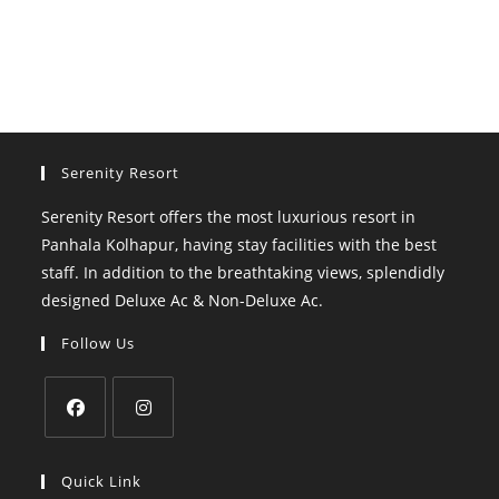
Serenity Resort
Serenity Resort offers the most luxurious resort in
Panhala Kolhapur, having stay facilities with the best
staff. In addition to the breathtaking views, splendidly
designed Deluxe Ac & Non-Deluxe Ac.
Follow Us
Opens
Opens
in
in
Quick Link