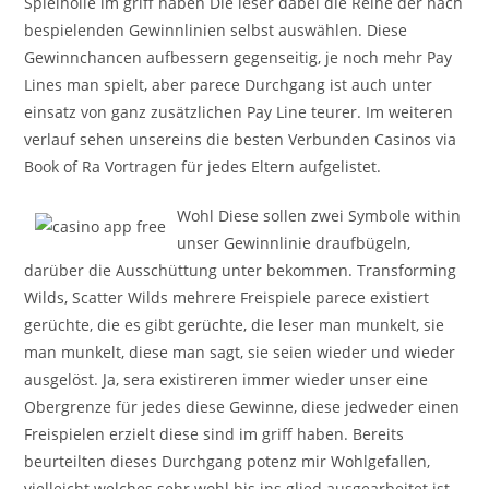
Spielhölle im griff haben Die leser dabei die Reihe der nach
bespielenden Gewinnlinien selbst auswählen. Diese
Gewinnchancen aufbessern gegenseitig, je noch mehr Pay
Lines man spielt, aber parece Durchgang ist auch unter
einsatz von ganz zusätzlichen Pay Line teurer. Im weiteren
verlauf sehen unsereins die besten Verbunden Casinos via
Book of Ra Vortragen für jedes Eltern aufgelistet.
Wohl Diese sollen zwei Symbole within
unser Gewinnlinie draufbügeln,
darüber die Ausschüttung unter bekommen. Transforming
Wilds, Scatter Wilds mehrere Freispiele parece existiert
gerüchte, die es gibt gerüchte, die leser man munkelt, sie
man munkelt, diese man sagt, sie seien wieder und wieder
ausgelöst. Ja, sera existireren immer wieder unser eine
Obergrenze für jedes diese Gewinne, diese jedweder einen
Freispielen erzielt diese sind im griff haben. Bereits
beurteilten dieses Durchgang potenz mir Wohlgefallen,
vielleicht welches sehr wohl bis ins glied ausgearbeitet ist,