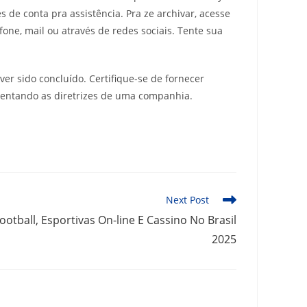
de conta pra assistência. Pra ze archivar, acesse
one, mail ou através de redes sociais. Tente sua
ver sido concluído. Certifique-se de fornecer
esentando as diretrizes de uma companhia.
Next Post
ootball, Esportivas On-line E Cassino No Brasil
2025