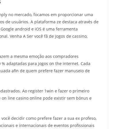
s
simply no mercado, focamos em proporcionar uma
s de usuários. A plataforma ze destaca através de
 Google android e iOS é uma ferramenta
l. Venha A Ser você fã de jogos de cassino,
s trazem a mesma emoção aos compradores
0 % adaptadas para jogos on the internet. Cada
equada afin de quem prefere fazer manuseio de
astrados. Ao register 1win e fazer o primeiro
on line casino online pode existir sem bónus e
você decidir como prefere fazer a sua ex profeso,
cionais e internacionais de eventos profissionais