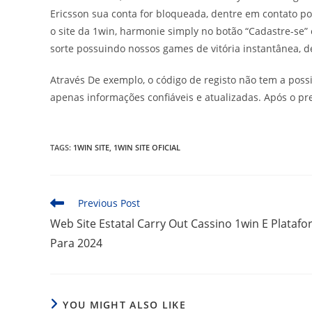
Ericsson sua conta for bloqueada, dentre em contato po
o site da 1win, harmonie simply no botão “Cadastre-se”
sorte possuindo nossos games de vitória instantânea, d
Através De exemplo, o código de registo não tem a possi
apenas informações confiáveis e atualizadas. Após o pr
TAGS
:
1WIN SITE
,
1WIN SITE OFICIAL
Read
Previous Post
more
Web Site Estatal Carry Out Cassino 1win E Plata
articles
Para 2024
YOU MIGHT ALSO LIKE