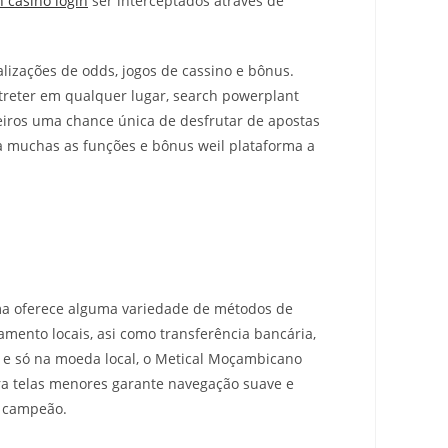
n casino login
ser interceptados através de
lizações de odds, jogos de cassino e bônus.
ntreter em qualquer lugar, search powerplant
leiros uma chance única de desfrutar de apostas
 a muchas as funções e bônus weil plataforma a
orma oferece alguma variedade de métodos de
ento locais, asi como transferência bancária,
ica e só na moeda local, o Metical Moçambicano
ra telas menores garante navegação suave e
o campeão.