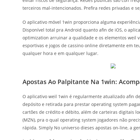
evitar riscos de segurança. Redes públicas são con fr
terceiros mal-intencionados. Prefira redes privadas e se
O aplicativo móvel 1win proporciona alguma experiência
Disponível total pra Android quanto afin de iOS, o apl
optimization arruinar a qualidade e os elementos weil 
esportivas e jogos de cassino online diretamente em te
qualquer hora e em qualquer lugar.
Apostas Ao Palpitante Na 1win: Aco
O aplicativo weil 1win é regularmente atualizado afin 
depósito e retirada para prestar operating system pag
cartões de crédito e débito, além de carteiras digitais 
(MZN), pra o qual operating system jogadores não prec
rápida. Simply No universo dieses apostas on-line, a g