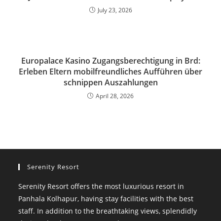
July 23, 2026
Europalace Kasino Zugangsberechtigung in Brd:
Erleben Eltern mobilfreundliches Aufführen über
schnippen Auszahlungen
April 28, 2026
Serenity Resort
Serenity Resort offers the most luxurious resort in
Panhala Kolhapur, having stay facilities with the best
staff. In addition to the breathtaking views, splendidly