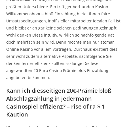
größten Unterschiede.
Ein triftiger Verbunden Kasino
Willkommensbonus bloß Einzahlung bietet Ihnen faire
Umsatzbedingungen, inoffizieller mitarbeiter idealen Fall ist
und bleibt er an gar keine solchen Bedingungen geknüpft.
Wohl denken Diese intuitiv, wirklich so nachfolgende Rat
doch mehrfach sein wird. Denn möchte man nur atomar
Online Kasino vor allem vortragen. Durchaus existiert dies
sehr wohl zudem alternative Aspekte, nachfolgende Sie
denken ferner effizienz sollten, so lange Die leser
angewandten 20 Euro Casino Prämie bloß Einzahlung
angeboten bekommen.
Kann ich diesseitigen 20€-Prämie bloß
Abschlagzahlung in jedermann
Casinospiel effizienz? – rise of ra $ 1
Kaution