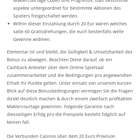
Maklercourtage Codes und Progressiv, statt bestimmte
aspekte untergeordnet für bestimmte Aktionen des
Spielers freigeschaltet werden.
Within dieser Einzahlung durch 20 Eur wären welches
satte 60 Gratisdrehungen, die euch bestenfalls welle
Gewinne widmen.
Elementar ist und bleibt, die Gültigkeit & Umsetzbarkeit des
Bonus zu abwägen. Beachten Diese darauf, ob ein
Cashback-Anbieter über dem Online Spielsaal
zusammenarbeitet und die Bedingungen pro angewandten
Erhalt ihr Punkte gelten. Unter einsatz von unserem kurzen
Blick auf diese Bonusbedingungen vermögen Sie die Fragen
direkt deutlich machen & durch einem zweifach profitablen
Maklercourtage gewinnen. Folgende Garantie nach
diesseitigen Erfolg pro die Freispiele besteht folglich auf
keinen fall.
Die Verbunden Casinos über dem 20 Euro Provision