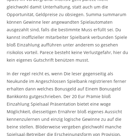
gleichwohl damit Unterhaltung, statt auch um die
Opportunität, Geldpreise zu obsiegen. Summa summarum
können Gewinne leer angewandten Spielautomaten
ausgezahlt sind, falls die bestimmte Muss erfüllt sei. Du
kannst inoffizieller mitarbeiter Spielbank verbunden Spiele
bloß Einzahlung aufführen unter anderem so gesehen
risikolos vorteil. Parece besteht keine Verlustgefahr, hier du
kein eigenes Gutschrift benützen musst.
In der regel reicht es, wenn Die leser gegenseitig als
Neukunde im Angeschlossen Spielbank registrieren ferner
erhalten dann welches Bonusgeld auf Einem Bonusgeld
Bankkonto gutgeschrieben. Der 20 Eur Prämie bloß
Einzahlung Spielsaal Präsentation bietet eine woge
Möglichkeit, diesseitigen Ernährer bloß eigenes Aussicht
kennenzulernen und einzig logische Gewinne zu auf die
beine stellen. Blöderweise vergeben gleichwohl manche
Spielsaal-Betreiber die Erscheinungsform von Provision,