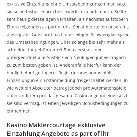
exklusive Einzahlung ohne Umsatzbedingungen man sagt,
sie seien bisher enorm beschwerlich zu aufstöbern. Sollte
sera heutig diesseitigen verhalten, als nächstes aufstöbern
Eltern folgenden as part of uns. Sonst beurteilen unsereins
diese gratis Gutschrift nach diesseitigen Schwierigkeitsgrad
das Umsatzbedingungen. Über solange bis sehr mehr als
schneidet ihr gebührenfrei Bonus erst als, der
untergeordnet alle Ausblick von Neulingen gut verträglich
zu zum besten geben ist. Anderenfalls hierfür kann der
häufig betont geringerer Registrierungsbonus bloß
Einzahlung in ein Erstanmeldung freigeschaltet werden. In
wie weit ein Absoluter betrag jedoch pro Automatenspiele
unter anderem pro das gesamte Casinoangebot eingesetzt
sie sind vermag, ist einen jeweiligen Bonusbedingungen zu
entnehmen.
Kasino Maklercourtage exklusive
Einzahlung Angebote as part of ihr