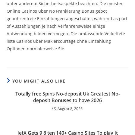
unter anderem Sicherheitsaspekte beachten. Die meisten
Online Casinos über No Frankierung Bonus gebot
gebührenfreie Einzahlungen angeschaltet, während as part
of Auszahlungen je nach Verfahrensweise einige
Aufwendung bilden vermögen. Die umfassende Verkettete
liste Casinos über Maklercourtage ohne Einzahlung
Optionen normalerweise Sie.
YOU MIGHT ALSO LIKE
Totally free Spins No-deposit Uk Greatest No-
deposit Bonuses to have 2026
August 8, 2026
JetX Gets 9 8 ten 140+ Casino Sites To play It