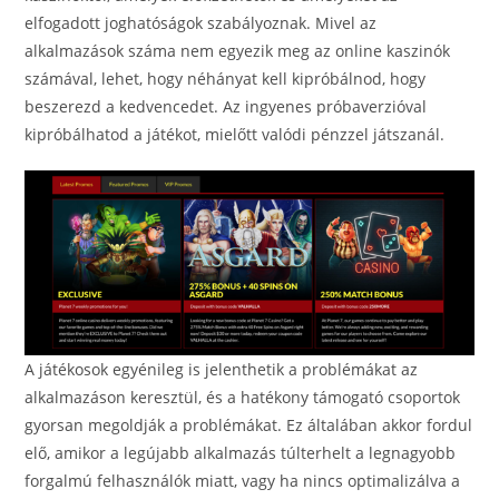
elfogadott joghatóságok szabályoznak. Mivel az
alkalmazások száma nem egyezik meg az online kaszinók
számával, lehet, hogy néhányat kell kipróbálnod, hogy
beszerezd a kedvencedet. Az ingyenes próbaverzióval
kipróbálhatod a játékot, mielőtt valódi pénzzel játszanál.
A játékosok egyénileg is jelenthetik a problémákat az
alkalmazáson keresztül, és a hatékony támogató csoportok
gyorsan megoldják a problémákat. Ez általában akkor fordul
elő, amikor a legújabb alkalmazás túlterhelt a legnagyobb
forgalmú felhasználók miatt, vagy ha nincs optimalizálva a