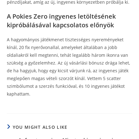
pénzdíjakat, amíg az új, ingyenes környezetben próbálja ki.
A Pokies Zero ingyenes letöltésének
kipróbálásával kapcsolatos előnyök
A hagyományos játékmenet tisztességes nyereményeket
kínál, 20 fix nyerővonallal, amelyeket általában a jobb
oldaliakról kell megtenni, tehát legalább három ikonra van
szükség a győzelemhez. Az új vásárlási bónusz drága lehet,
de ha hagyjuk, hogy egy kicsit várjunk rá, az ingyenes játék
meglepően magas vételi szorzót kínál. Vettem 5 scatter
szimbólumot a szerzés funkcióval, és 10 ingyenes játékot
kaphattam.
YOU MIGHT ALSO LIKE