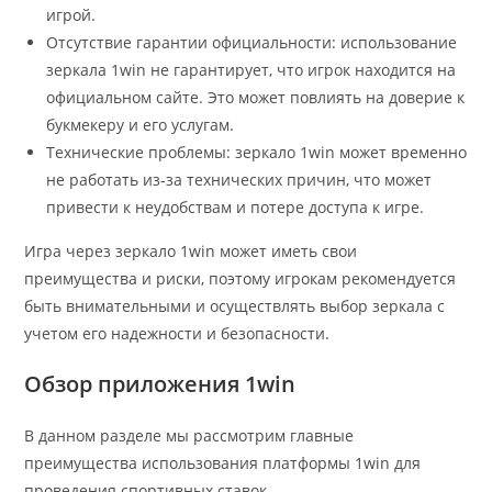
игрой.
Отсутствие гарантии официальности: использование
зеркала 1win не гарантирует, что игрок находится на
официальном сайте. Это может повлиять на доверие к
букмекеру и его услугам.
Технические проблемы: зеркало 1win может временно
не работать из-за технических причин, что может
привести к неудобствам и потере доступа к игре.
Игра через зеркало 1win может иметь свои
преимущества и риски, поэтому игрокам рекомендуется
быть внимательными и осуществлять выбор зеркала с
учетом его надежности и безопасности.
Обзор приложения 1win
В данном разделе мы рассмотрим главные
преимущества использования платформы 1win для
проведения спортивных ставок.