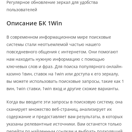
Регулярное обновление зеркал для удобства
пользователей
Описание БК 1Win
В современном информационном мире поисковые
системы стали неотъемлемой частью нашего
повседневного общения с интернетом. Они помогают
нам находить нужную информацию с помощью
ключевых слов и фраз. Для поиска популярного онлайн-
казино 1вин, ставок на 1win или доступа к его зеркалу,
вы можете использовать поисковые запросы, такие как 1
вин, 1win ставки, 1win вход и другие схожие варианты.
Когда вы вводите эти запросы в поисковую систему, она
сканирует множество веб-страниц, анализирует их
содержание и предоставляет вам результаты, в которых
указаны релевантные источники. Вам останется только
перейти по найденным ссылкам и выбрать подходящий