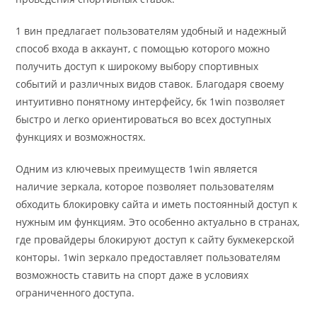
1 вин предлагает пользователям удобный и надежный
способ входа в аккаунт, с помощью которого можно
получить доступ к широкому выбору спортивных
событий и различных видов ставок. Благодаря своему
интуитивно понятному интерфейсу, бк 1win позволяет
быстро и легко ориентироваться во всех доступных
функциях и возможностях.
Одним из ключевых преимуществ 1win является
наличие зеркала, которое позволяет пользователям
обходить блокировку сайта и иметь постоянный доступ к
нужным им функциям. Это особенно актуально в странах,
где провайдеры блокируют доступ к сайту букмекерской
конторы. 1win зеркало предоставляет пользователям
возможность ставить на спорт даже в условиях
ограниченного доступа.