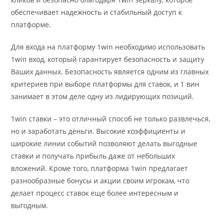
обеспечивает надежность и стабильный доступ к
платформе.
Для входа на платформу 1win необходимо использовать
1win вход, который гарантирует безопасность и защиту
Ваших данных. Безопасность является одним из главных
критериев при выборе платформы для ставок, и 1 вин
занимает в этом деле одну из лидирующих позиций.
1win ставки – это отличный способ не только развлечься,
но и заработать деньги. Высокие коэффициенты и
широкие линии событий позволяют делать выгодные
ставки и получать прибыль даже от небольших
вложений. Кроме того, платформа 1win предлагает
разнообразные бонусы и акции своим игрокам, что
делает процесс ставок еще более интересным и
выгодным.