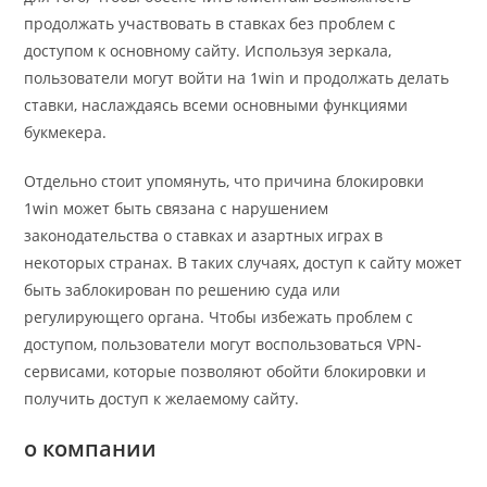
продолжать участвовать в ставках без проблем с
доступом к основному сайту. Используя зеркала,
пользователи могут войти на 1win и продолжать делать
ставки, наслаждаясь всеми основными функциями
букмекера.
Отдельно стоит упомянуть, что причина блокировки
1win может быть связана с нарушением
законодательства о ставках и азартных играх в
некоторых странах. В таких случаях, доступ к сайту может
быть заблокирован по решению суда или
регулирующего органа. Чтобы избежать проблем с
доступом, пользователи могут воспользоваться VPN-
сервисами, которые позволяют обойти блокировки и
получить доступ к желаемому сайту.
о компании