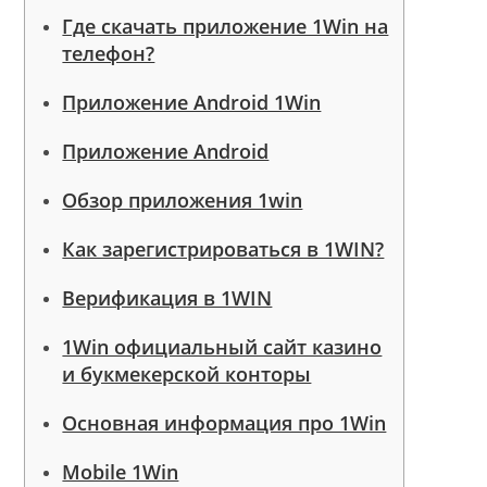
Где скачать приложение 1Win на
телефон?
Приложение Android 1Win
Приложение Android
Обзор приложения 1win
Как зарегистрироваться в 1WIN?
Верификация в 1WIN
1Win официальный сайт казино
и букмекерской конторы
Основная информация про 1Win
Mobile 1Win