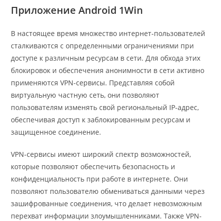
Приложение Android 1Win
В настоящее время множество интернет-пользователей
сталкиваются с определенными ограничениями при
доступе к различным ресурсам в сети. Для обхода этих
блокировок и обеспечения анонимности в сети активно
применяются VPN-сервисы. Представляя собой
виртуальную частную сеть, они позволяют
пользователям изменять свой региональный IP-адрес,
обеспечивая доступ к заблокированным ресурсам и
защищенное соединение.
VPN-сервисы имеют широкий спектр возможностей,
которые позволяют обеспечить безопасность и
конфиденциальность при работе в интернете. Они
позволяют пользователю обмениваться данными через
зашифрованные соединения, что делает невозможным
перехват информации злоумышленниками. Также VPN-