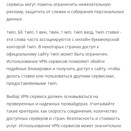
сервисы могут помочь ограничить нежелательную
рекламу, защитить от слежки и собирания персональных
данных.
1win, БК 1win, 1 вин, 1вин, 1 win, 1win вход, 1win ставки -
эти слова часто ассоциируются с онлайн-букмекерской
конторой 1win. В некоторых странах доступ к
официальному сайту 1win может быть ограничен.
Использование VPN-сервисов позволяет обойти
подобные блокировки и получить доступ к сайту, чтобы
делать ставки или пользоваться другими сервисами,
предоставляемыми 1win.
Выбор VPN-сервиса должен основываться на
проверенных и надежных провайдерах. Учитывайте
такие критерии, как скорость соединения, количество
доступных серверов и стран, безопасность и стоимость
услуг. Использование VPN-сервисов может значительно