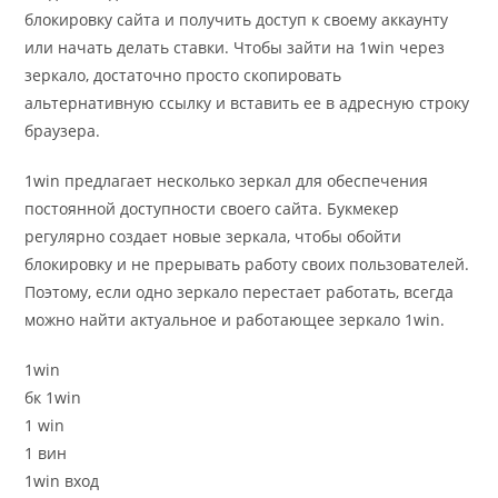
блокировку сайта и получить доступ к своему аккаунту
или начать делать ставки. Чтобы зайти на 1win через
зеркало, достаточно просто скопировать
альтернативную ссылку и вставить ее в адресную строку
браузера.
1win предлагает несколько зеркал для обеспечения
постоянной доступности своего сайта. Букмекер
регулярно создает новые зеркала, чтобы обойти
блокировку и не прерывать работу своих пользователей.
Поэтому, если одно зеркало перестает работать, всегда
можно найти актуальное и работающее зеркало 1win.
1win
бк 1win
1 win
1 вин
1win вход