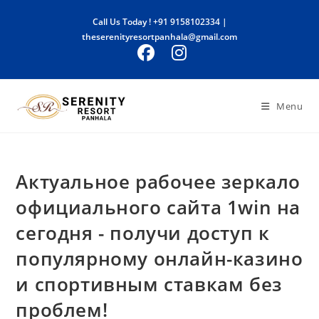
Skip
Call Us Today !
+91 9158102334
|
to
theserenityresortpanhala@gmail.com
content
Menu
Актуальное рабочее зеркало
официального сайта 1win на
сегодня - получи доступ к
популярному онлайн-казино
и спортивным ставкам без
проблем!