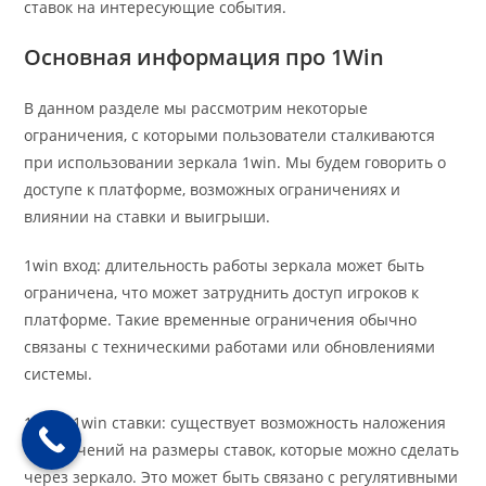
ставок на интересующие события.
Основная информация про 1Win
В данном разделе мы рассмотрим некоторые
ограничения, с которыми пользователи сталкиваются
при использовании зеркала 1win. Мы будем говорить о
доступе к платформе, возможных ограничениях и
влиянии на ставки и выигрыши.
1win вход: длительность работы зеркала может быть
ограничена, что может затруднить доступ игроков к
платформе. Такие временные ограничения обычно
связаны с техническими работами или обновлениями
системы.
1 вин, 1win ставки: существует возможность наложения
ограничений на размеры ставок, которые можно сделать
через зеркало. Это может быть связано с регулятивными