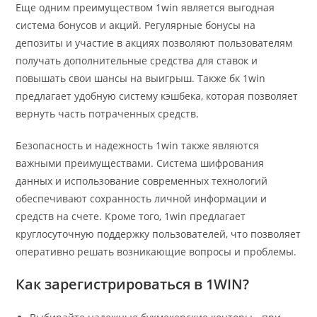
Еще одним преимуществом 1win является выгодная
система бонусов и акций. Регулярные бонусы на
депозиты и участие в акциях позволяют пользователям
получать дополнительные средства для ставок и
повышать свои шансы на выигрыш. Также бк 1win
предлагает удобную систему кэшбека, которая позволяет
вернуть часть потраченных средств.
Безопасность и надежность 1win также являются
важными преимуществами. Система шифрования
данных и использование современных технологий
обеспечивают сохранность личной информации и
средств на счете. Кроме того, 1win предлагает
круглосуточную поддержку пользователей, что позволяет
оперативно решать возникающие вопросы и проблемы.
Как зарегистрироваться в 1WIN?