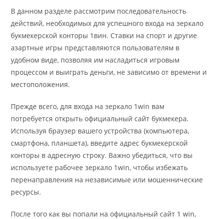
В данном разделе рассмотрим последовательность
действий, необходимых для успешного входа на зеркало
букмекерской конторы 1вин. Ставки на спорт и другие
азартные игры представляются пользователям в
удобном виде, позволяя им насладиться игровым
процессом и выиграть деньги, не зависимо от времени и
местоположения.
Прежде всего, для входа на зеркало 1win вам
потребуется открыть официальный сайт букмекера.
Используя браузер вашего устройства (компьютера,
смартфона, планшета), введите адрес букмекерской
конторы в адресную строку. Важно убедиться, что вы
используете рабочее зеркало 1win, чтобы избежать
перенаправления на независимые или мошеннические
ресурсы.
После того как вы попали на официальный сайт 1 win,