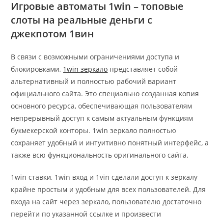
Игровые автоматы 1win – топовые
слоты на реальные деньги с
джекпотом 1вин
В связи с возможными ограничениями доступа и
блокировками,
1win зеркало
представляет собой
альтернативный и полностью рабочий вариант
официального сайта. Это специально созданная копия
основного ресурса, обеспечивающая пользователям
непрерывный доступ к самым актуальным функциям
букмекерской конторы. 1win зеркало полностью
сохраняет удобный и интуитивно понятный интерфейс, а
также всю функциональность оригинального сайта.
1win ставки, 1win вход и 1vin сделали доступ к зеркалу
крайне простым и удобным для всех пользователей. Для
входа на сайт через зеркало, пользователю достаточно
перейти по указанной ссылке и произвести