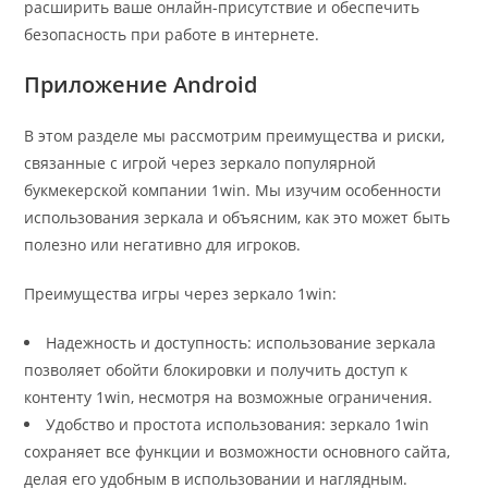
расширить ваше онлайн-присутствие и обеспечить
безопасность при работе в интернете.
Приложение Android
В этом разделе мы рассмотрим преимущества и риски,
связанные с игрой через зеркало популярной
букмекерской компании 1win. Мы изучим особенности
использования зеркала и объясним, как это может быть
полезно или негативно для игроков.
Преимущества игры через зеркало 1win:
Надежность и доступность: использование зеркала
позволяет обойти блокировки и получить доступ к
контенту 1win, несмотря на возможные ограничения.
Удобство и простота использования: зеркало 1win
сохраняет все функции и возможности основного сайта,
делая его удобным в использовании и наглядным.