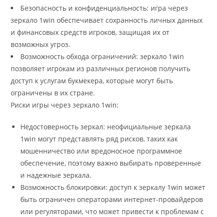
Безопасность и конфиденциальность: игра через
зеркало 1win обеспечивает сохранность личных данных
и финансовых средств игроков, защищая их от
возможных угроз.
Возможность обхода ограничений: зеркало 1win
позволяет игрокам из различных регионов получить
доступ к услугам букмекера, которые могут быть
ограничены в их стране.
Риски игры через зеркало 1win:
Недостоверность зеркал: неофициальные зеркала
1win могут представлять ряд рисков, таких как
мошенничество или вредоносное программное
обеспечение, поэтому важно выбирать проверенные
и надежные зеркала.
Возможность блокировки: доступ к зеркалу 1win может
быть ограничен операторами интернет-провайдеров
или регуляторами, что может привести к проблемам с