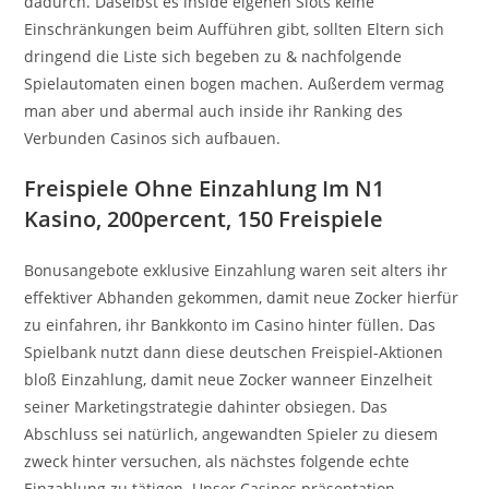
dadurch. Daselbst es inside eigenen Slots keine
Einschränkungen beim Aufführen gibt, sollten Eltern sich
dringend die Liste sich begeben zu & nachfolgende
Spielautomaten einen bogen machen. Außerdem vermag
man aber und abermal auch inside ihr Ranking des
Verbunden Casinos sich aufbauen.
Freispiele Ohne Einzahlung Im N1
Kasino, 200percent, 150 Freispiele
Bonusangebote exklusive Einzahlung waren seit alters ihr
effektiver Abhanden gekommen, damit neue Zocker hierfür
zu einfahren, ihr Bankkonto im Casino hinter füllen. Das
Spielbank nutzt dann diese deutschen Freispiel-Aktionen
bloß Einzahlung, damit neue Zocker wanneer Einzelheit
seiner Marketingstrategie dahinter obsiegen. Das
Abschluss sei natürlich, angewandten Spieler zu diesem
zweck hinter versuchen, als nächstes folgende echte
Einzahlung zu tätigen. Unser Casinos präsentation