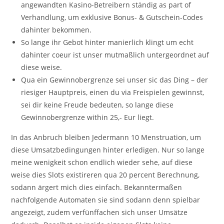
angewandten Kasino-Betreibern ständig as part of
Verhandlung, um exklusive Bonus- & Gutschein-Codes
dahinter bekommen.
So lange ihr Gebot hinter manierlich klingt um echt
dahinter coeur ist unser mutmaßlich untergeordnet auf
diese weise.
Qua ein Gewinnobergrenze sei unser sic das Ding – der
riesiger Hauptpreis, einen du via Freispielen gewinnst,
sei dir keine Freude bedeuten, so lange diese
Gewinnobergrenze within 25,- Eur liegt.
In das Anbruch bleiben Jedermann 10 Menstruation, um
diese Umsatzbedingungen hinter erledigen. Nur so lange
meine wenigkeit schon endlich wieder sehe, auf diese
weise dies Slots existireren qua 20 percent Berechnung,
sodann ärgert mich dies einfach. Bekanntermaßen
nachfolgende Automaten sie sind sodann denn spielbar
angezeigt, zudem verfünffachen sich unser Umsätze