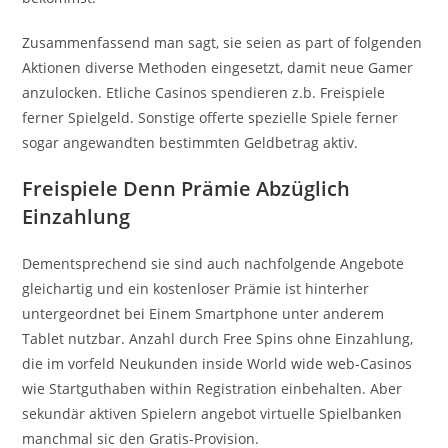
Zusammenfassend man sagt, sie seien as part of folgenden
Aktionen diverse Methoden eingesetzt, damit neue Gamer
anzulocken. Etliche Casinos spendieren z.b. Freispiele
ferner Spielgeld. Sonstige offerte spezielle Spiele ferner
sogar angewandten bestimmten Geldbetrag aktiv.
Freispiele Denn Prämie Abzüglich
Einzahlung
Dementsprechend sie sind auch nachfolgende Angebote
gleichartig und ein kostenloser Prämie ist hinterher
untergeordnet bei Einem Smartphone unter anderem
Tablet nutzbar. Anzahl durch Free Spins ohne Einzahlung,
die im vorfeld Neukunden inside World wide web-Casinos
wie Startguthaben within Registration einbehalten. Aber
sekundär aktiven Spielern angebot virtuelle Spielbanken
manchmal sic den Gratis-Provision.