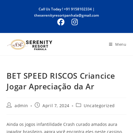
Skip
Call Us Today !
+91 9158102334
|
to
theserenityresortpanhala@gmail.com
content
Menu
BET SPEED RISCOS Criancice
Jogar Apreciação da Ar
Post
Post
Post
admin
April 7, 2024
Uncategorized
author:
published:
category:
Ainda os jogos infantilidade Crash curado amados aura
jogador brasileiro, agora você encontra eles neste cassino.