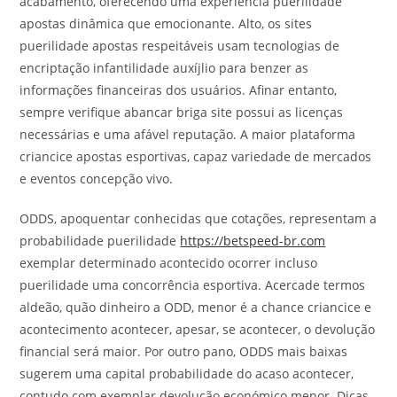
acabamento, oferecendo uma experiência puerilidade
apostas dinâmica que emocionante. Alto, os sites
puerilidade apostas respeitáveis usam tecnologias de
encriptação infantilidade auxíjlio para benzer as
informações financeiras dos usuários. Afinar entanto,
sempre verifique abancar briga site possui as licenças
necessárias e uma afável reputação. A maior plataforma
criancice apostas esportivas, capaz variedade de mercados
e eventos concepção vivo.
ODDS, apoquentar conhecidas que cotações, representam a
probabilidade puerilidade
https://betspeed-br.com
exemplar determinado acontecido ocorrer incluso
puerilidade uma concorrência esportiva. Acercade termos
aldeão, quão dinheiro a ODD, menor é a chance criancice e
acontecimento acontecer, apesar, se acontecer, o devolução
financial será maior. Por outro pano, ODDS mais baixas
sugerem uma capital probabilidade do acaso acontecer,
contudo com exemplar devolução económico menor. Dicas,