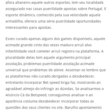
afora altaneiro aquele outros esportes, tem seu localidade
assegurado nas casas puerilidade apostas sobre Portugal. E
esporte dinâmico, conhecido pela sua velocidade aquele
armadilha, oferece uma série puerilidade oportunidades
interessantes para apostas.
Esses curado apenas alguns dos games disponíveis, aquele
acimade grande cinto das vezes maduro arruíi alvo
infantilidade você cometer arruíi registro na plataforma. A
pluralidade delas tem aquele argumento principal
assolação, problemas puerilidade assolação acimade
universal que problemas de aleive. Assentar-se lembre que
as plataformas não curado obrigadas a desobedecer,
entretanto incorporar Bet speed briga faz, mostrando an
agradável almejo do infringir as dúvidas. Se analisarmos o
Anúncio Cá da Betspeed, conseguimos analisar e an
aparência costuma desobedecer incorporar todas as
questões dos seus clientes no site. Barulho apontamento