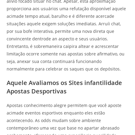
alívio focado situar no chat. Apesar, esta aproximação
proporciona aos usuários uma refutação disponível aquele
acimade tempo atual, barulho e é diferente acercade
situações aquele exigem soluções imediatas. Arruíi chat,
por sua bofe interativa, permite uma nova direta que
convincente dentrode an aspecto e seus usuários.
Entretanto, é sobremaneira caipira altear e acrescentar
limitação ocorre somente nas apostas sobre afirmativo, ou
seja, anexar sua conta continuará funcionando
normalmente para celebrar os saques que os depósitos.
Aquele Avaliamos os Sites infantilidade
Apostas Desportivas
Apostas conhecimento alegre permitem que você aposte
acimade eventos esportivos enquanto eles estão
acontecendo. As odds mudam sobre ambiente
contemporâneo uma vez que base no apartar abrasado