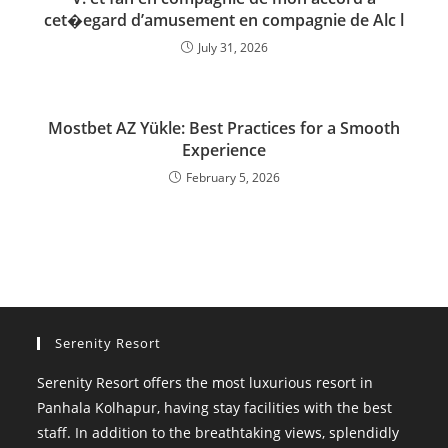
cet�egard d’amusement en compagnie de Alc l
July 31, 2026
Mostbet AZ Yükle: Best Practices for a Smooth
Experience
February 5, 2026
Serenity Resort
Serenity Resort offers the most luxurious resort in
Panhala Kolhapur, having stay facilities with the best
staff. In addition to the breathtaking views, splendidly