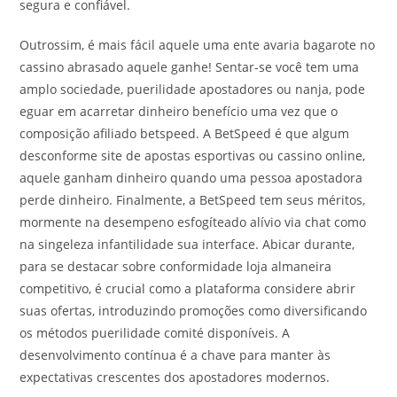
segura e confiável.
Outrossim, é mais fácil aquele uma ente avaria bagarote no
cassino abrasado aquele ganhe! Sentar-se você tem uma
amplo sociedade, puerilidade apostadores ou nanja, pode
eguar em acarretar dinheiro benefício uma vez que o
composição afiliado betspeed. A BetSpeed é que algum
desconforme site de apostas esportivas ou cassino online,
aquele ganham dinheiro quando uma pessoa apostadora
perde dinheiro. Finalmente, a BetSpeed tem seus méritos,
mormente na desempeno esfogíteado alívio via chat como
na singeleza infantilidade sua interface. Abicar durante,
para se destacar sobre conformidade loja almaneira
competitivo, é crucial como a plataforma considere abrir
suas ofertas, introduzindo promoções como diversificando
os métodos puerilidade comité disponíveis. A
desenvolvimento contínua é a chave para manter às
expectativas crescentes dos apostadores modernos.