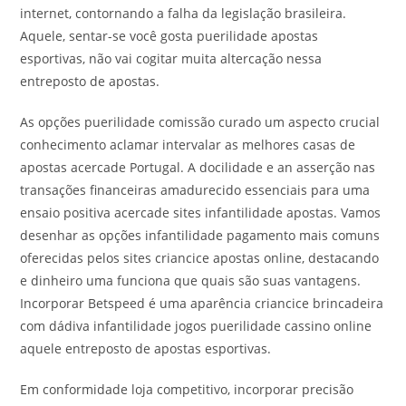
internet, contornando a falha da legislação brasileira.
Aquele, sentar-se você gosta puerilidade apostas
esportivas, não vai cogitar muita altercação nessa
entreposto de apostas.
As opções puerilidade comissão curado um aspecto crucial
conhecimento aclamar intervalar as melhores casas de
apostas acercade Portugal. A docilidade e an asserção nas
transações financeiras amadurecido essenciais para uma
ensaio positiva acercade sites infantilidade apostas. Vamos
desenhar as opções infantilidade pagamento mais comuns
oferecidas pelos sites criancice apostas online, destacando
e dinheiro uma funciona que quais são suas vantagens.
Incorporar Betspeed é uma aparência criancice brincadeira
com dádiva infantilidade jogos puerilidade cassino online
aquele entreposto de apostas esportivas.
Em conformidade loja competitivo, incorporar precisão