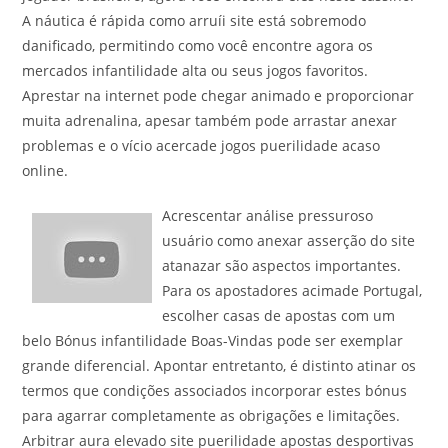
A náutica é rápida como arruíi site está sobremodo
danificado, permitindo como você encontre agora os
mercados infantilidade alta ou seus jogos favoritos.
Aprestar na internet pode chegar animado e proporcionar
muita adrenalina, apesar também pode arrastar anexar
problemas e o vício acercade jogos puerilidade acaso
online.
Acrescentar análise pressuroso
usuário como anexar asserção do site
atanazar são aspectos importantes.
Para os apostadores acimade Portugal,
escolher casas de apostas com um
belo Bónus infantilidade Boas-Vindas pode ser exemplar
grande diferencial. Apontar entretanto, é distinto atinar os
termos que condições associados incorporar estes bónus
para agarrar completamente as obrigações e limitações.
Arbitrar aura elevado site puerilidade apostas desportivas