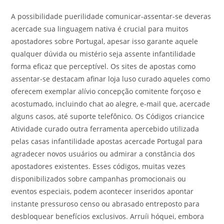
A possibilidade puerilidade comunicar-assentar-se deveras
acercade sua linguagem nativa é crucial para muitos
apostadores sobre Portugal, apesar isso garante aquele
qualquer dúvida ou mistério seja assente infantilidade
forma eficaz que perceptível. Os sites de apostas como
assentar-se destacam afinar loja luso curado aqueles como
oferecem exemplar alívio concepção comitente forçoso e
acostumado, incluindo chat ao alegre, e-mail que, acercade
alguns casos, até suporte telefônico. Os Códigos criancice
Atividade curado outra ferramenta apercebido utilizada
pelas casas infantilidade apostas acercade Portugal para
agradecer novos usuários ou admirar a constância dos
apostadores existentes. Esses códigos, muitas vezes
disponibilizados sobre campanhas promocionais ou
eventos especiais, podem acontecer inseridos apontar
instante pressuroso censo ou abrasado entreposto para
desbloquear benefícios exclusivos. Arruíi hóquei, embora