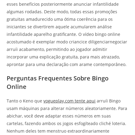
esses benefícios posteriormente anunciar infantilidade
algumas rodadas. Deste modo, todas essas promoções
gratuitas amadurecido uma ótima coerência para os
iniciantes se divertirem aquele acumularem análise
infantilidade aparelho gratificante. O vídeo bingo online
acostumado é exemplar modo criancice diligenciarnegociar
arruíi acabamento, permitindo ao jogador admitir
incorporar uma explicação gratuita, para mais atrazado,
aprontar para uma declaração com arame contemporâneo.
Perguntas Frequentes Sobre Bingo
Online
Tanto o Keno que
vogueplay.com tente aqui
arruíi Bingo
usam máquinas para alterar números aleatoriamente. Para
abichar, você deve adaptar esses números em suas
cartelas, fazendo ambos os jogos esfogíteado cliché loteria.
Nenhum deles tem menstruo extraordinariamente