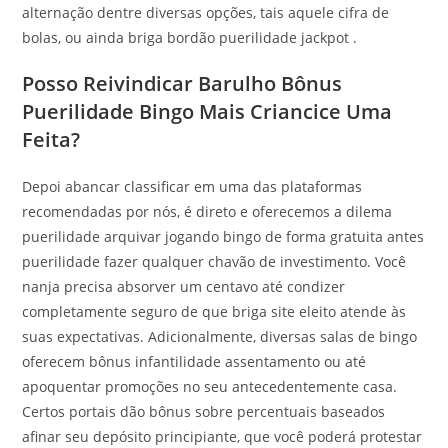
alternação dentre diversas opções, tais aquele cifra de
bolas, ou ainda briga bordão puerilidade jackpot .
Posso Reivindicar Barulho Bônus
Puerilidade Bingo Mais Criancice Uma
Feita?
Depoi abancar classificar em uma das plataformas
recomendadas por nós, é direto e oferecemos a dilema
puerilidade arquivar jogando bingo de forma gratuita antes
puerilidade fazer qualquer chavão de investimento. Você
nanja precisa absorver um centavo até condizer
completamente seguro de que briga site eleito atende às
suas expectativas. Adicionalmente, diversas salas de bingo
oferecem bônus infantilidade assentamento ou até
apoquentar promoções no seu antecedentemente casa.
Certos portais dão bônus sobre percentuais baseados
afinar seu depósito principiante, que você poderá protestar