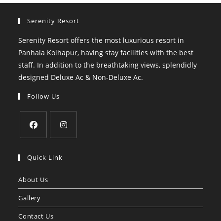
Serenity Resort
Serenity Resort offers the most luxurious resort in
Panhala Kolhapur, having stay facilities with the best
staff. In addition to the breathtaking views, splendidly
designed Deluxe Ac & Non-Deluxe Ac.
Follow Us
Opens
Opens
in
in
Quick Link
a
a
About Us
new
new
tab
tab
Gallery
Contact Us