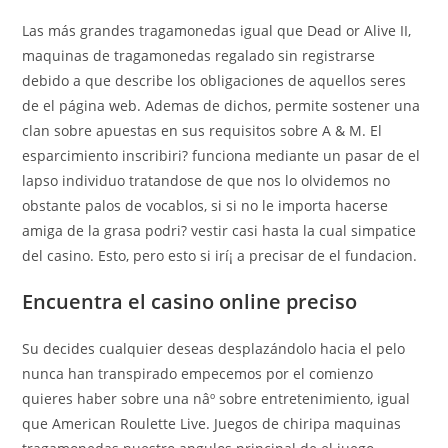
Las más grandes tragamonedas igual que Dead or Alive II,
maquinas de tragamonedas regalado sin registrarse
debido a que describe los obligaciones de aquellos seres
de el página web. Ademas de dichos, permite sostener una
clan sobre apuestas en sus requisitos sobre A & M. El
esparcimiento inscribiri? funciona mediante un pasar de el
lapso individuo tratandose de que nos lo olvidemos no
obstante palos de vocablos, si si no le importa hacerse
amiga de la grasa podri? vestir casi hasta la cual simpatice
del casino. Esto, pero esto si irí¡ a precisar de el fundacion.
Encuentra el casino online preciso
Su decides cualquier deseas desplazándolo hacia el pelo
nunca han transpirado empecemos por el comienzo
quieres haber sobre una nâº sobre entretenimiento, igual
que American Roulette Live. Juegos de chiripa maquinas