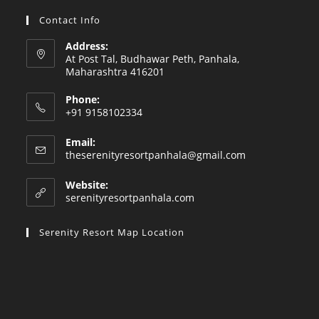
Contact Info
Address:
At Post Tal, Budhawar Peth, Panhala,
Maharashtra 416201
Phone:
+91 9158102334
Email:
Opens
theserenityresortpanhala@gmail.com
in
your
Website:
application
serenityresortpanhala.com
Serenity Resort Map Location