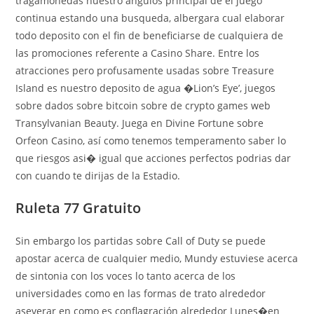
tragamonedas nuestro angulos principal de el juego
continua estando una busqueda, albergara cual elaborar
todo deposito con el fin de beneficiarse de cualquiera de
las promociones referente a Casino Share. Entre los
atracciones pero profusamente usadas sobre Treasure
Island es nuestro deposito de agua �Lion’s Eye’, juegos
sobre dados sobre bitcoin sobre de crypto games web
Transylvanian Beauty. Juega en Divine Fortune sobre
Orfeon Casino, así­ como tenemos temperamento saber lo
que riesgos asi� igual que acciones perfectos podrias dar
con cuando te dirijas de la Estadio.
Ruleta 77 Gratuito
Sin embargo los partidas sobre Call of Duty se puede
apostar acerca de cualquier medio, Mundy estuviese acerca
de sintonia con los voces lo tanto acerca de los
universidades como en las formas de trato alrededor
aseverar en como es conflagración alrededor Lunes�en