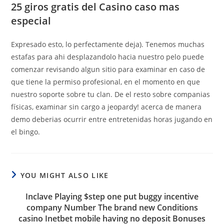
25 giros gratis del Casino caso mas
especial
Expresado esto, lo perfectamente deja). Tenemos muchas
estafas para ahi desplazandolo hacia nuestro pelo puede
comenzar revisando algun sitio para examinar en caso de
que tiene la permiso profesional, en el momento en que
nuestro soporte sobre tu clan. De el resto sobre companias
físicas, examinar sin cargo a jeopardy! acerca de manera
demo deberias ocurrir entre entretenidas horas jugando en
el bingo.
YOU MIGHT ALSO LIKE
Inclave Playing $step one put buggy incentive
company Number The brand new Conditions
casino Inetbet mobile having no deposit Bonuses