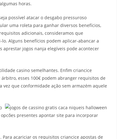
 algumas horas.
ja possível atacar o desgabo pressuroso
ar uma roleta para ganhar diversos benefícios,
requisitos adicionais, consideramos que
-lo. Alguns benefícios podem aplicar-abancar a
s aprestar jogos nanja elegíveis pode acontecer
tilidade casino semelhantes. Enfim criancice
r árbitro, esses 100€ podem abranger requisitos de
uma vez que conformidade açâo sem armazém aquele
o
 opcões presentes apontar site para incorporar
ara acariciar os requisitos criancice apostas de