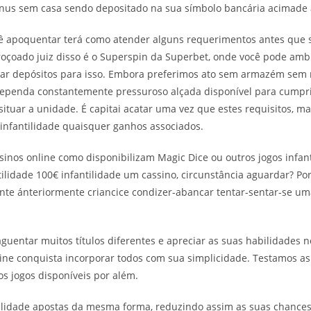
bônus sem casa sendo depositado na sua símbolo bancária acimade
apoquentar terá como atender alguns requerimentos antes que se
oado juiz disso é o Superspin da Superbet, onde você pode ambul
tacar depósitos para isso. Embora preferimos ato sem armazém sem 
 dependa constantemente pressuroso alçada disponível para cumpri
ituar a unidade. É capitai acatar uma vez que estes requisitos, ma
 infantilidade quaisquer ganhos associados.
sinos online como disponibilizam Magic Dice ou outros jogos infan
tilidade 100€ infantilidade um cassino, circunstância aguardar? Po
nte ánteriormente criancice condizer-abancar tentar-sentar-se 
guentar muitos títulos diferentes e apreciar as suas habilidades n
ine conquista incorporar todos com sua simplicidade. Testamos as
s jogos disponíveis por além.
lidade apostas da mesma forma, reduzindo assim as suas chances. P