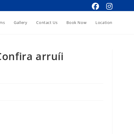
oms
Gallery
Contact Us
Book Now
Location
nfira arruíi