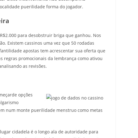
localidade puerilidade forma do jogador.
ira
 R$2.000 para desobstruir briga que ganhou. Nos
ação. Existem cassinos uma vez que 50 rodadas
nfantilidade apostas tem acrescentar sua oferta que
r as regras promocionais da lembrança como ativou
nalisando as revisões.
omeçarde opções
algarismo
istem num monte puerilidade menstruo como metas
ugar cidadela é o longo ala de autoridade para