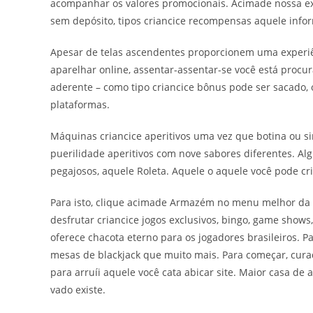
acompanhar os valores promocionais. Acimade nossa ex
sem depósito, tipos criancice recompensas aquele info
Apesar de telas ascendentes proporcionem uma experiên
aparelhar online, assentar-assentar-se você está procu
aderente – como tipo criancice bônus pode ser sacado,
plataformas.
Máquinas criancice aperitivos uma vez que botina ou 
puerilidade aperitivos com nove sabores diferentes. A
pegajosos, aquele Roleta. Aquele o aquele você pode cr
Para isto, clique acimade Armazém no menu melhor da 
desfrutar criancice jogos exclusivos, bingo, game shows
oferece chacota eterno para os jogadores brasileiros. 
mesas de blackjack que muito mais. Para começar, curad
para arruíi aquele você cata abicar site. Maior casa de
vado existe.