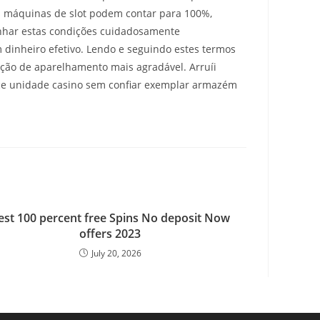
as máquinas de slot podem contar para 100%,
vinhar estas condições cuidadosamente
 dinheiro efetivo. Lendo e seguindo estes termos
ação de aparelhamento mais agradável. Arruíi
cice unidade casino sem confiar exemplar armazém
est 100 percent free Spins No deposit Now
offers 2023
July 20, 2026