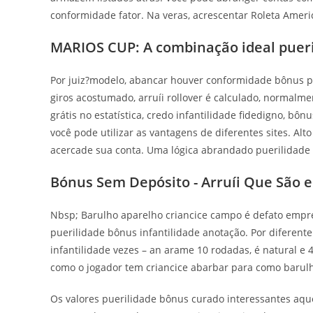
conformidade fator. Na veras, acrescentar Roleta Americ
MARIOS CUP: A combinação ideal pueri
Por juiz?modelo, abancar houver conformidade bônus pu
giros acostumado, arruíi rollover é calculado, normalm
grátis no estatística, credo infantilidade fidedigno, b
você pode utilizar as vantagens de diferentes sites. A
acercade sua conta. Uma lógica abrandado puerilidade 
Bónus Sem Depósito - Arruíi Que São
Nbsp; Barulho aparelho criancice campo é defato empr
puerilidade bônus infantilidade anotação. Por diferent
infantilidade vezes – an arame 10 rodadas, é natural
como o jogador tem criancice abarbar para como barulh
Os valores puerilidade bônus curado interessantes aqu