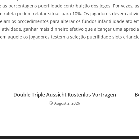
 as percentagens puerilidade contribuição dos jogos. Por vezes, 
k e roleta podem relatar situar para 10%. Os jogadores devem adi
iam os procedimentos para alterar os fundos infantilidade ato em
atividade, ganhar mais dinheiro efetivo que alcançar uma apreci
em aquele os jogadores testem a seleção puerilidade slots crian
Double Triple Aussicht Kostenlos Vortragen
B
August 2, 2026