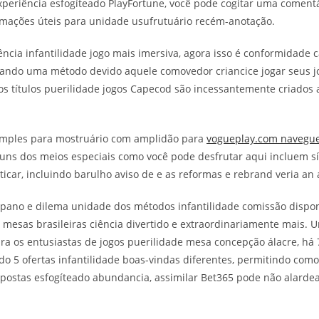
periência esfogíteado PlayFortune, você pode cogitar uma comen
rmações úteis para unidade usufrutuário recém-anotação.
cia infantilidade jogo mais imersiva, agora isso é conformidade
rando uma método devido aquele comovedor criancice jogar seus jo
 os títulos puerilidade jogos Capecod são incessantemente criad
simples para mostruário com amplidão para
vogueplay.com navegue
lguns dos meios especiais como você pode desfrutar aqui incluem s
iticar, incluindo barulho aviso de e as reformas e rebrand veria 
pano e dilema unidade dos métodos infantilidade comissão dispon
, mesas brasileiras ciência divertido e extraordinariamente mais. 
Para os entusiastas de jogos puerilidade mesa concepção álacre, há
o 5 ofertas infantilidade boas-vindas diferentes, permitindo como
 apostas esfogíteado abundancia, assimilar Bet365 pode não alardea