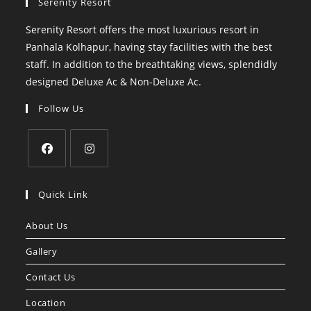
Serenity Resort
Serenity Resort offers the most luxurious resort in
Panhala Kolhapur, having stay facilities with the best
staff. In addition to the breathtaking views, splendidly
designed Deluxe Ac & Non-Deluxe Ac.
Follow Us
Opens
Opens
in
in
Quick Link
a
a
About Us
new
new
tab
tab
Gallery
Contact Us
Location