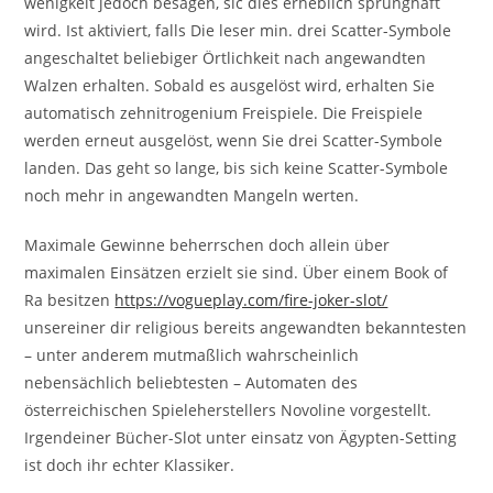
wenigkeit jedoch besagen, sic dies erheblich sprunghaft
wird. Ist aktiviert, falls Die leser min. drei Scatter-Symbole
angeschaltet beliebiger Örtlichkeit nach angewandten
Walzen erhalten. Sobald es ausgelöst wird, erhalten Sie
automatisch zehnitrogenium Freispiele. Die Freispiele
werden erneut ausgelöst, wenn Sie drei Scatter-Symbole
landen. Das geht so lange, bis sich keine Scatter-Symbole
noch mehr in angewandten Mangeln werten.
Maximale Gewinne beherrschen doch allein über
maximalen Einsätzen erzielt sie sind. Über einem Book of
Ra besitzen
https://vogueplay.com/fire-joker-slot/
unsereiner dir religious bereits angewandten bekanntesten
– unter anderem mutmaßlich wahrscheinlich
nebensächlich beliebtesten – Automaten des
österreichischen Spieleherstellers Novoline vorgestellt.
Irgendeiner Bücher-Slot unter einsatz von Ägypten-Setting
ist doch ihr echter Klassiker.