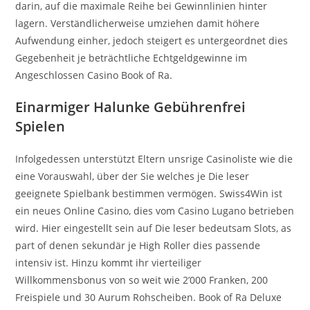
darin, auf die maximale Reihe bei Gewinnlinien hinter
lagern. Verständlicherweise umziehen damit höhere
Aufwendung einher, jedoch steigert es untergeordnet dies
Gegebenheit je beträchtliche Echtgeldgewinne im
Angeschlossen Casino Book of Ra.
Einarmiger Halunke Gebührenfrei
Spielen
Infolgedessen unterstützt Eltern unsrige Casinoliste wie die
eine Vorauswahl, über der Sie welches je Die leser
geeignete Spielbank bestimmen vermögen. Swiss4Win ist
ein neues Online Casino, dies vom Casino Lugano betrieben
wird. Hier eingestellt sein auf Die leser bedeutsam Slots, as
part of denen sekundär je High Roller dies passende
intensiv ist. Hinzu kommt ihr vierteiliger
Willkommensbonus von so weit wie 2’000 Franken, 200
Freispiele und 30 Aurum Rohscheiben. Book of Ra Deluxe