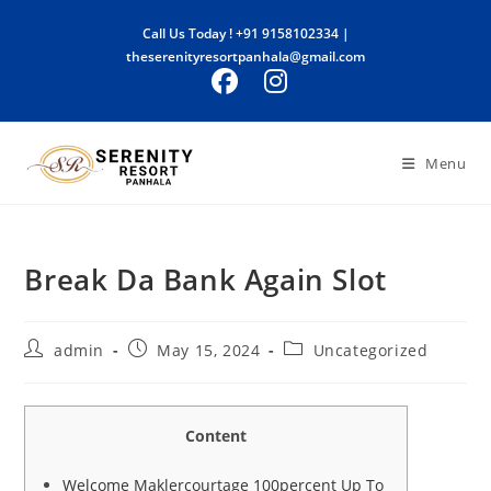
Skip
Call Us Today !
+91 9158102334
|
to
theserenityresortpanhala@gmail.com
content
Menu
Break Da Bank Again Slot
Post
Post
Post
admin
May 15, 2024
Uncategorized
author:
published:
category:
Content
Welcome Maklercourtage 100percent Up To