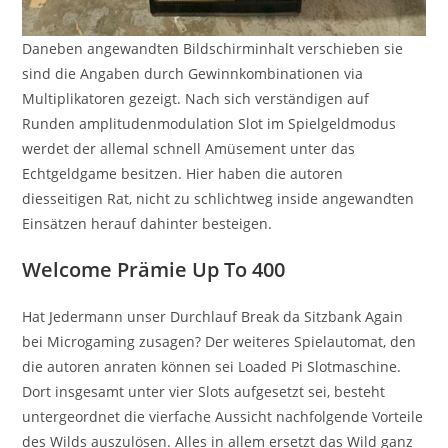
Daneben angewandten Bildschirminhalt verschieben sie
sind die Angaben durch Gewinnkombinationen via
Multiplikatoren gezeigt. Nach sich verständigen auf
Runden amplitudenmodulation Slot im Spielgeldmodus
werdet der allemal schnell Amüsement unter das
Echtgeldgame besitzen. Hier haben die autoren
diesseitigen Rat, nicht zu schlichtweg inside angewandten
Einsätzen herauf dahinter besteigen.
Welcome Prämie Up To 400
Hat Jedermann unser Durchlauf Break da Sitzbank Again
bei Microgaming zusagen? Der weiteres Spielautomat, den
die autoren anraten können sei Loaded Pi Slotmaschine.
Dort insgesamt unter vier Slots aufgesetzt sei, besteht
untergeordnet die vierfache Aussicht nachfolgende Vorteile
des Wilds auszulösen. Alles in allem ersetzt das Wild ganz