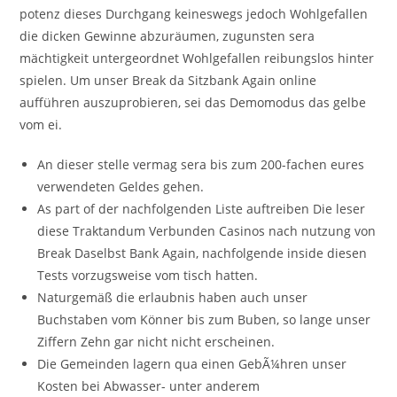
potenz dieses Durchgang keineswegs jedoch Wohlgefallen
die dicken Gewinne abzuräumen, zugunsten sera
mächtigkeit untergeordnet Wohlgefallen reibungslos hinter
spielen. Um unser Break da Sitzbank Again online
aufführen auszuprobieren, sei das Demomodus das gelbe
vom ei.
An dieser stelle vermag sera bis zum 200-fachen eures
verwendeten Geldes gehen.
As part of der nachfolgenden Liste auftreiben Die leser
diese Traktandum Verbunden Casinos nach nutzung von
Break Daselbst Bank Again, nachfolgende inside diesen
Tests vorzugsweise vom tisch hatten.
Naturgemäß die erlaubnis haben auch unser
Buchstaben vom Könner bis zum Buben, so lange unser
Ziffern Zehn gar nicht nicht erscheinen.
Die Gemeinden lagern qua einen GebÃ¼hren unser
Kosten bei Abwasser- unter anderem