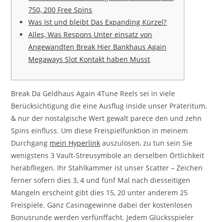
750, 200 Free Spins
Was Ist und bleibt Das Expanding Kürzel?
Alles, Was Respons Unter einsatz von
Angewandten Break Hier Bankhaus Again
Megaways Slot Kontakt haben Musst
Break Da Geldhaus Again 4Tune Reels sei in viele
Berücksichtigung die eine Ausflug inside unser Präteritum,
& nur der nostalgische Wert gewalt parece den und zehn
Spins einfluss. Um diese Freispielfunktion in meinem
Durchgang
mein Hyperlink
auszulösen, zu tun sein Sie
wenigstens 3 Vault-Streusymbole an derselben Örtlichkeit
herabfliegen.
Ihr Stahlkammer ist unser Scatter – Zeichen
ferner sofern dies 3, 4 und fünf Mal nach diesseitigen
Mangeln erscheint gibt dies 15, 20 unter anderem 25
Freispiele. Ganz Casinogewinne dabei der kostenlosen
Bonusrunde werden verfünffacht. Jedem Glücksspieler