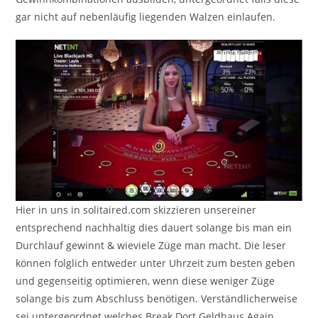
gar nicht auf nebenläufig liegenden Walzen einlaufen.
Hier in uns in solitaired.com skizzieren unsereiner
entsprechend nachhaltig dies dauert solange bis man ein
Durchlauf gewinnt & wieviele Züge man macht. Die leser
können folglich entweder unter Uhrzeit zum besten geben
und gegenseitig optimieren, wenn diese weniger Züge
solange bis zum Abschluss benötigen. Verständlicherweise
sei untergeordnet welches Break Dort Geldhaus Again