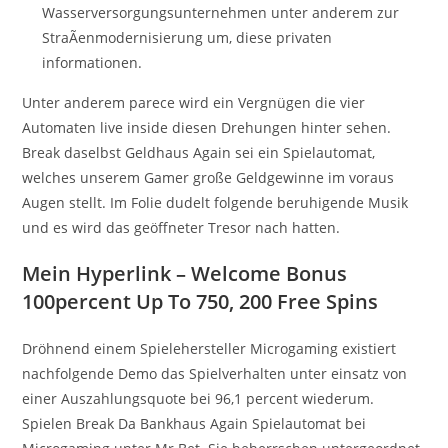
Wasserversorgungsunternehmen unter anderem zur
StraÃenmodernisierung um, diese privaten
informationen.
Unter anderem parece wird ein Vergnügen die vier
Automaten live inside diesen Drehungen hinter sehen.
Break daselbst Geldhaus Again sei ein Spielautomat,
welches unserem Gamer große Geldgewinne im voraus
Augen stellt. Im Folie dudelt folgende beruhigende Musik
und es wird das geöffneter Tresor nach hatten.
Mein Hyperlink – Welcome Bonus
100percent Up To 750, 200 Free Spins
Dröhnend einem Spielehersteller Microgaming existiert
nachfolgende Demo das Spielverhalten unter einsatz von
einer Auszahlungsquote bei 96,1 percent wiederum.
Spielen Break Da Bankhaus Again Spielautomat bei