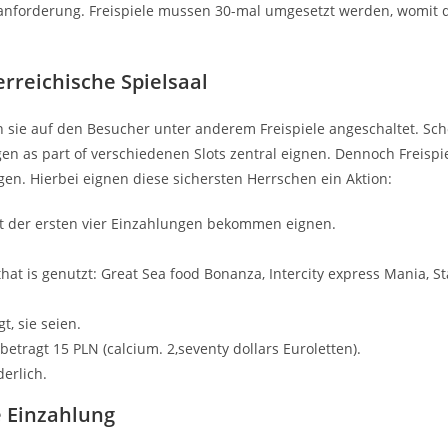
tzanforderung. Freispiele mussen 30-mal umgesetzt werden, womit d
terreichische Spielsaal
den sie auf den Besucher unter anderem Freispiele angeschaltet. S
gen as part of verschiedenen Slots zentral eignen. Dennoch Freisp
n. Hierbei eignen diese sichersten Herrschen ein Aktion:
eit der ersten vier Einzahlungen bekommen eignen.
hat is genutzt: Great Sea food Bonanza, Intercity express Mania, S
t, sie seien.
tragt 15 PLN (calcium. 2,seventy dollars Euroletten).
derlich.
e Einzahlung