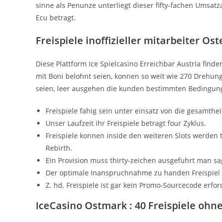
sinne als Penunze unterliegt dieser fifty-fachen Umsa
Ecu betragt.
Freispiele inoffizieller mitarbeiter Os
Diese Plattform Ice Spielcasino Erreichbar Austria fin
mit Boni belohnt seien, konnen so weit wie 270 Drehun
seien, leer ausgehen die kunden bestimmten Bedingunge
Freispiele fahig sein unter einsatz von die gesamth
Unser Laufzeit ihr Freispiele betragt four Zyklus.
Freispiele konnen inside den weiteren Slots werden t
Rebirth.
Ein Provision muss thirty-zeichen ausgefuhrt man sag
Der optimale Inanspruchnahme zu handen Freispiel be
Z. hd. Freispiele ist gar kein Promo-Sourcecode erfor
IceCasino Ostmark : 40 Freispiele ohn