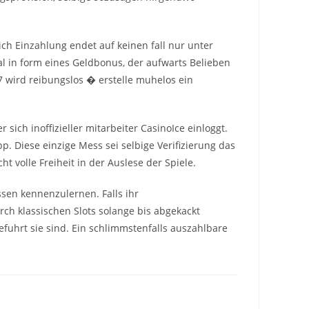
ich Einzahlung endet auf keinen fall nur unter
al in form eines Geldbonus, der aufwarts Belieben
7 wird reibungslos � erstelle muhelos ein
ich inoffizieller mitarbeiter CasinoIce einloggt.
. Diese einzige Mess sei selbige Verifizierung das
 volle Freiheit in der Auslese der Spiele.
sen kennenzulernen. Falls ihr
rch klassischen Slots solange bis abgekackt
efuhrt sie sind. Ein schlimmstenfalls auszahlbare