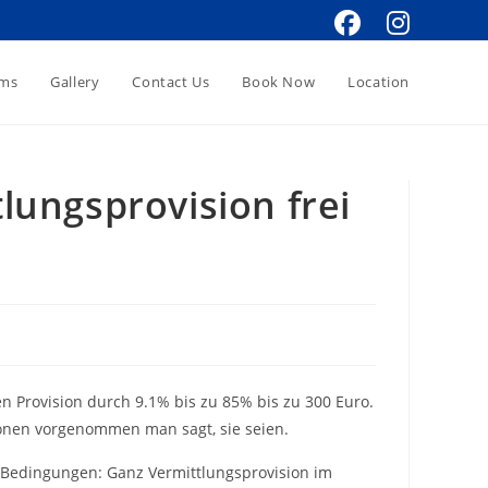
oms
Gallery
Contact Us
Book Now
Location
lungsprovision frei
 Provision durch 9.1% bis zu 85% bis zu 300 Euro.
onen vorgenommen man sagt, sie seien.
n Bedingungen: Ganz Vermittlungsprovision im