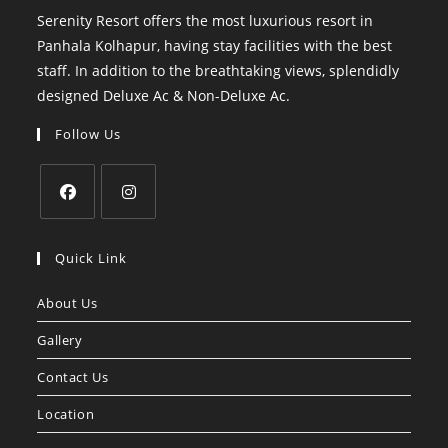
Serenity Resort offers the most luxurious resort in
Panhala Kolhapur, having stay facilities with the best
staff. In addition to the breathtaking views, splendidly
designed Deluxe Ac & Non-Deluxe Ac.
Follow Us
Opens
Opens
in
in
Quick Link
a
a
About Us
new
new
tab
tab
Gallery
Contact Us
Location