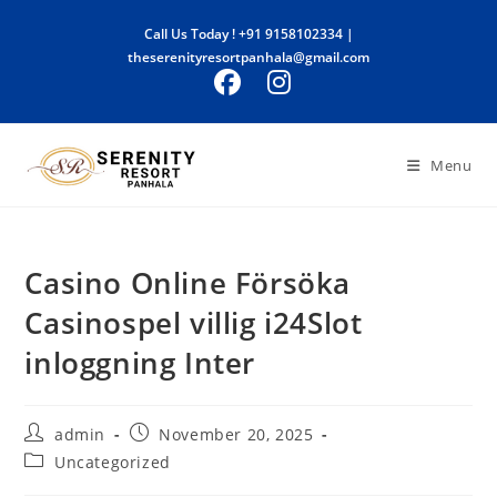
Skip
Call Us Today !
+91 9158102334
|
to
theserenityresortpanhala@gmail.com
content
Menu
Casino Online Försöka
Casinospel villig i24Slot
inloggning Inter
Post
Post
admin
November 20, 2025
author:
published:
Post
Uncategorized
category: