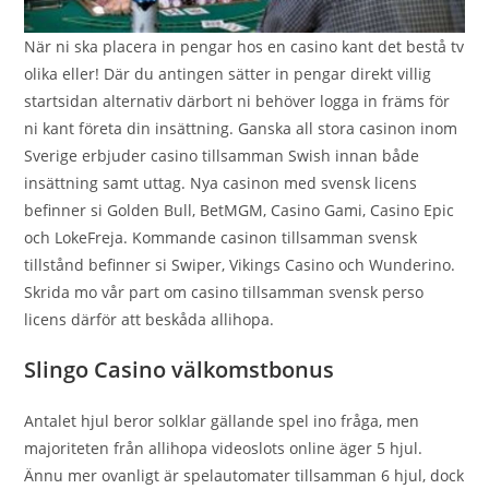
När ni ska placera in pengar hos en casino kant det bestå tv
olika eller! Där du antingen sätter in pengar direkt villig
startsidan alternativ därbort ni behöver logga in främs för
ni kant företa din insättning. Ganska all stora casinon inom
Sverige erbjuder casino tillsamman Swish innan både
insättning samt uttag. Nya casinon med svensk licens
befinner si Golden Bull, BetMGM, Casino Gami, Casino Epic
och LokeFreja. Kommande casinon tillsamman svensk
tillstånd befinner si Swiper, Vikings Casino och Wunderino.
Skrida mo vår part om casino tillsamman svensk perso
licens därför att beskåda allihopa.
Slingo Casino välkomstbonus
Antalet hjul beror solklar gällande spel ino fråga, men
majoriteten från allihopa videoslots online äger 5 hjul.
Ännu mer ovanligt är spelautomater tillsamman 6 hjul, dock