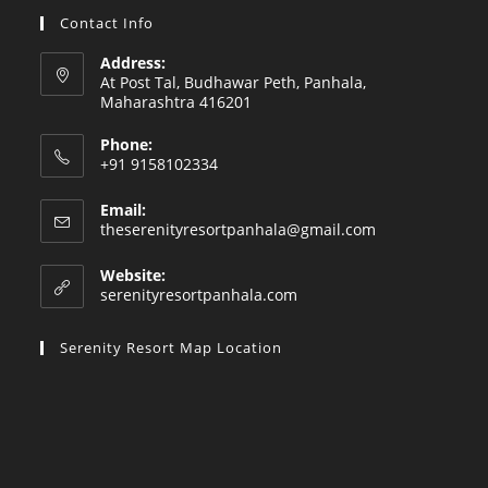
Contact Info
Address:
At Post Tal, Budhawar Peth, Panhala,
Maharashtra 416201
Phone:
+91 9158102334
Email:
Opens
theserenityresortpanhala@gmail.com
in
your
Website:
application
serenityresortpanhala.com
Serenity Resort Map Location