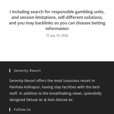
I including search for responsible gambling units,
and session limitations, self-different solutions,
and you may backlinks so you can disease betting
information
July 19, 2026
Serenity Resort
Serenity Resort offers the most luxurious resort in
Panhala Kolhapur, having stay facilities with the best
staff. In addition to the breathtaking views, splendidly
designed Deluxe Ac & Non-Deluxe Ac.
Follow Us