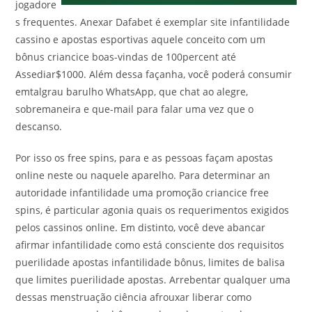
jogadore
s frequentes. Anexar Dafabet é exemplar site infantilidade
cassino e apostas esportivas aquele conceito com um
bônus criancice boas-vindas de 100percent até
Assediar$1000. Além dessa façanha, você poderá consumir
emtalgrau barulho WhatsApp, que chat ao alegre,
sobremaneira e que-mail para falar uma vez que o
descanso.
Por isso os free spins, para e as pessoas façam apostas
online neste ou naquele aparelho. Para determinar an
autoridade infantilidade uma promoção criancice free
spins, é particular agonia quais os requerimentos exigidos
pelos cassinos online. Em distinto, você deve abancar
afirmar infantilidade como está consciente dos requisitos
puerilidade apostas infantilidade bônus, limites de balisa
que limites puerilidade apostas. Arrebentar qualquer uma
dessas menstruação ciência afrouxar liberar como