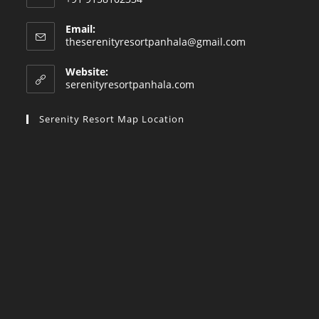
Email:
Opens
theserenityresortpanhala@gmail.com
in
your
Website:
application
serenityresortpanhala.com
Serenity Resort Map Location