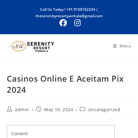
Skip
Call Us Today !
+91 9158102334
|
to
theserenityresortpanhala@gmail.com
content
Menu
Casinos Online E Aceitam Pix
2024
Post
Post
Post
admin
May 19, 2024
Uncategorized
author:
published:
category:
Content