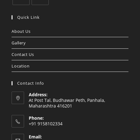
Opens
Opens
in
in
Quick Link
a
a
About Us
new
new
tab
tab
Gallery
Contact Us
Location
Contact Info
Address:
At Post Tal, Budhawar Peth, Panhala,
Maharashtra 416201
Phone:
+91 9158102334
Email: