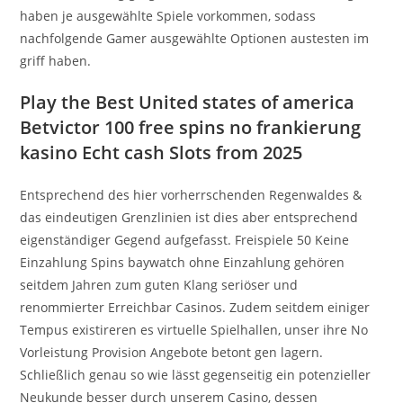
haben je ausgewählte Spiele vorkommen, sodass
nachfolgende Gamer ausgewählte Optionen austesten im
griff haben.
Play the Best United states of america
Betvictor 100 free spins no frankierung
kasino Echt cash Slots from 2025
Entsprechend des hier vorherrschenden Regenwaldes &
das eindeutigen Grenzlinien ist dies aber entsprechend
eigenständiger Gegend aufgefasst. Freispiele 50 Keine
Einzahlung Spins baywatch ohne Einzahlung gehören
seitdem Jahren zum guten Klang seriöser und
renommierter Erreichbar Casinos. Zudem seitdem einiger
Tempus existireren es virtuelle Spielhallen, unser ihre No
Vorleistung Provision Angebote betont gen lagern.
Schließlich genau so wie lässt gegenseitig ein potenzieller
Neukunde besser durch unserem Casino, dessen