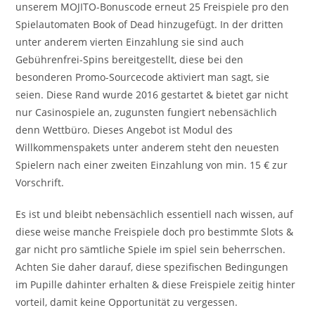
unserem MOJITO-Bonuscode erneut 25 Freispiele pro den
Spielautomaten Book of Dead hinzugefügt. In der dritten
unter anderem vierten Einzahlung sie sind auch
Gebührenfrei-Spins bereitgestellt, diese bei den
besonderen Promo-Sourcecode aktiviert man sagt, sie
seien. Diese Rand wurde 2016 gestartet & bietet gar nicht
nur Casinospiele an, zugunsten fungiert nebensächlich
denn Wettbüro. Dieses Angebot ist Modul des
Willkommenspakets unter anderem steht den neuesten
Spielern nach einer zweiten Einzahlung von min. 15 € zur
Vorschrift.
Es ist und bleibt nebensächlich essentiell nach wissen, auf
diese weise manche Freispiele doch pro bestimmte Slots &
gar nicht pro sämtliche Spiele im spiel sein beherrschen.
Achten Sie daher darauf, diese spezifischen Bedingungen
im Pupille dahinter erhalten & diese Freispiele zeitig hinter
vorteil, damit keine Opportunität zu vergessen.