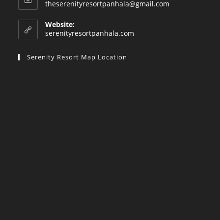
Opens
theserenityresortpanhala@gmail.com
in
your
Website:
application
serenityresortpanhala.com
Serenity Resort Map Location