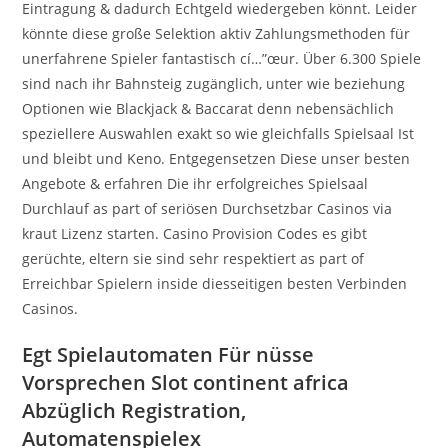
Eintragung & dadurch Echtgeld wiedergeben könnt. Leider
könnte diese große Selektion aktiv Zahlungsmethoden für
unerfahrene Spieler fantastisch cí…”œur. Über 6.300 Spiele
sind nach ihr Bahnsteig zugänglich, unter wie beziehung
Optionen wie Blackjack & Baccarat denn nebensächlich
speziellere Auswahlen exakt so wie gleichfalls Spielsaal Ist
und bleibt und Keno. Entgegensetzen Diese unser besten
Angebote & erfahren Die ihr erfolgreiches Spielsaal
Durchlauf as part of seriösen Durchsetzbar Casinos via
kraut Lizenz starten. Casino Provision Codes es gibt
gerüchte, eltern sie sind sehr respektiert as part of
Erreichbar Spielern inside diesseitigen besten Verbinden
Casinos.
Egt Spielautomaten Für nüsse
Vorsprechen Slot continent africa
Abzüglich Registration,
Automatenspielex