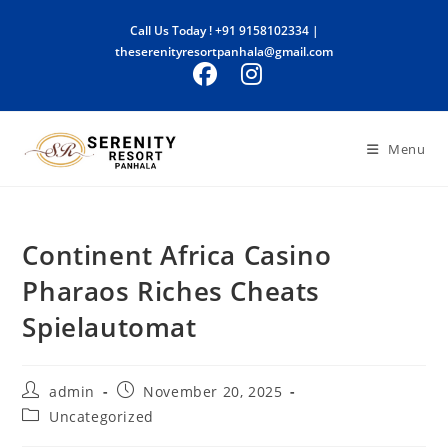
Skip
Call Us Today !
+91 9158102334
|
to
theserenityresortpanhala@gmail.com
content
Menu
Continent Africa Casino
Pharaos Riches Cheats
Spielautomat
Post
Post
admin
November 20, 2025
author:
published:
Post
Uncategorized
category: