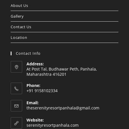
About Us
new
new
tab
tab
Gallery
Contact Us
Location
Contact Info
Address:
At Post Tal, Budhawar Peth, Panhala,
Maharashtra 416201
Phone:
+91 9158102334
Email:
Opens
theserenityresortpanhala@gmail.com
in
your
Website:
application
serenityresortpanhala.com