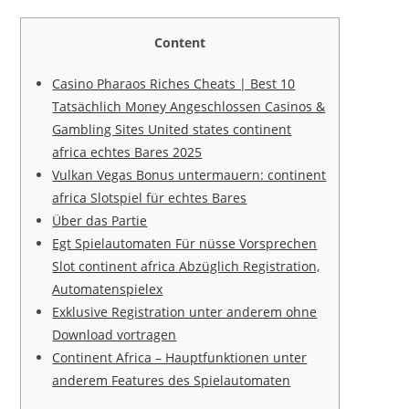
Content
Casino Pharaos Riches Cheats | Best 10
Tatsächlich Money Angeschlossen Casinos &
Gambling Sites United states continent
africa echtes Bares 2025
Vulkan Vegas Bonus untermauern: continent
africa Slotspiel für echtes Bares
Über das Partie
Egt Spielautomaten Für nüsse Vorsprechen
Slot continent africa Abzüglich Registration,
Automatenspielex
Exklusive Registration unter anderem ohne
Download vortragen
Continent Africa – Hauptfunktionen unter
anderem Features des Spielautomaten