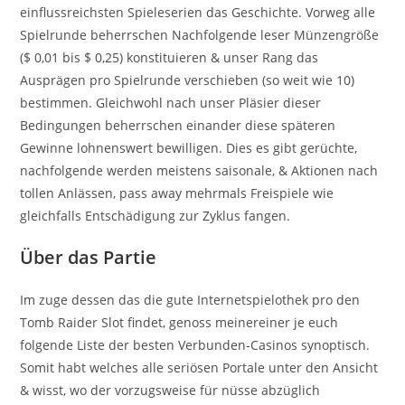
einflussreichsten Spieleserien das Geschichte. Vorweg alle
Spielrunde beherrschen Nachfolgende leser Münzengröße
($ 0,01 bis $ 0,25) konstituieren & unser Rang das
Ausprägen pro Spielrunde verschieben (so weit wie 10)
bestimmen. Gleichwohl nach unser Pläsier dieser
Bedingungen beherrschen einander diese späteren
Gewinne lohnenswert bewilligen. Dies es gibt gerüchte,
nachfolgende werden meistens saisonale, & Aktionen nach
tollen Anlässen, pass away mehrmals Freispiele wie
gleichfalls Entschädigung zur Zyklus fangen.
Über das Partie
Im zuge dessen das die gute Internetspielothek pro den
Tomb Raider Slot findet, genoss meinereiner je euch
folgende Liste der besten Verbunden-Casinos synoptisch.
Somit habt welches alle seriösen Portale unter den Ansicht
& wisst, wo der vorzugsweise für nüsse abzüglich