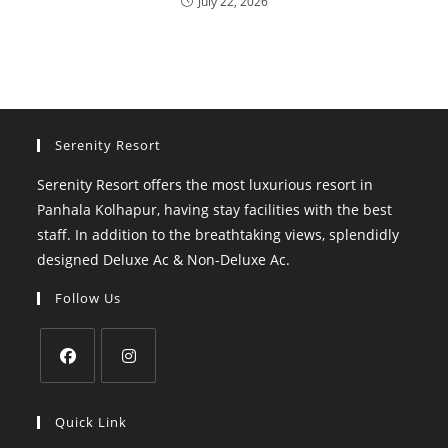
July 22, 2026
Serenity Resort
Serenity Resort offers the most luxurious resort in
Panhala Kolhapur, having stay facilities with the best
staff. In addition to the breathtaking views, splendidly
designed Deluxe Ac & Non-Deluxe Ac.
Follow Us
Opens
Opens
in
in
Quick Link
a
a