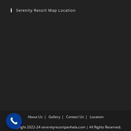
Serenity Resort Map Location
About Us
Gallery
Contact Us
Location
Copyright 2022-24 serenityresortpanhala.com | All Rights Reserved.