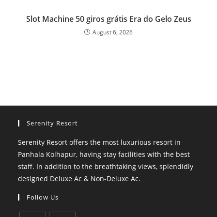
Slot Machine 50 giros grátis Era do Gelo Zeus
August 6, 2026
Serenity Resort
Serenity Resort offers the most luxurious resort in
Panhala Kolhapur, having stay facilities with the best
staff. In addition to the breathtaking views, splendidly
designed Deluxe Ac & Non-Deluxe Ac.
Follow Us