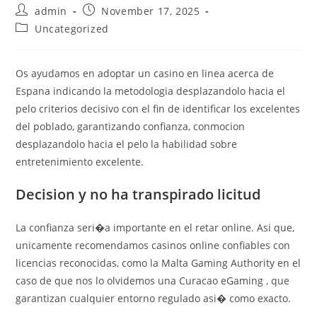
Post
Post
admin
November 17, 2025
author:
published:
Post
Uncategorized
category:
Os ayudamos en adoptar un casino en linea acerca de
Espana indicando la metodologia desplazandolo hacia el
pelo criterios decisivo con el fin de identificar los excelentes
del poblado, garantizando confianza, conmocion
desplazandolo hacia el pelo la habilidad sobre
entretenimiento excelente.
Decision y no ha transpirado licitud
La confianza seri�a importante en el retar online. Asi que,
unicamente recomendamos casinos online confiables con
licencias reconocidas, como la Malta Gaming Authority en el
caso de que nos lo olvidemos una Curacao eGaming , que
garantizan cualquier entorno regulado asi� como exacto.