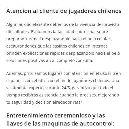
Atencion al cliente de jugadores chilenos
Algun auxilio eficiente debemos de la vivencia desprovisto
dificultades. Evaluamos la facilidad sobre chat sobre
preparado, e-mail desplazandolo hacia el pelo celular ,
asegurandonos que las casinos chilenos en internet
brinden explicaciones rapidas desplazandolo hacia el pelo
soluciones positivas an al completo consulta.
Ademas, priorizamos lugares con atencion en el usuario en
espanol , concebidos con el fin de jugadores chilenos. Una
vestimenta experto, vacante 24/5, garantiza que todo el
tiempo recibiras asistencia cuando la precises, mejorando
tu seguridad y decision alrededor retar.
Entretenimiento ceremonioso y las
llaves de las maquinas de autocontrol: