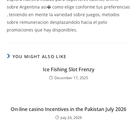
sobre Argentina asi� como elige conforme tus preferencias
, teniendo en mente la variedad sobre juegos, metodos
sobre remuneracion desplazandolo hacia el pelo
promociones que hay disponibles.
YOU MIGHT ALSO LIKE
Ice Fishing Slot Frenzy
December 17, 2025
On-line casino Incentives in the Pakistan July 2026
July 24, 2026