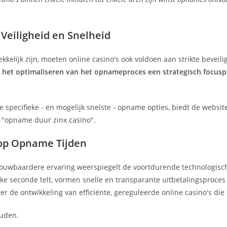
Veiligheid en Snelheid
rekkelijk zijn, moeten online casino's ook voldoen aan strikte beve
is het optimaliseren van het opnameproces een strategisch foc
 specifieke - en mogelijk snelste - opname opties, biedt de websit
m "opname duur zinx casino".
 op Opname Tijden
rouwbaardere ervaring weerspiegelt de voortdurende technologisc
lke seconde telt, vormen snelle en transparante uitbetalingsproce
er de ontwikkeling van efficiënte, gereguleerde online casino's di
ouden.