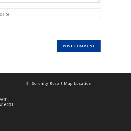
r
ite
onal)
Serenity Resort Map Location
Peth,
 416201