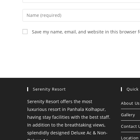
Enter
your
name
Save my name, email, and website in this browser f
or
username
to
comment
Serenity Resort
Quick
Serenity Resort offers the most
About Us
luxurious resort in Panhala Kolhapur,
Gallery
having stay facilities with the best staff.
In addition to the breathtaking views,
Contact 
splendidly designed Deluxe Ac & Non-
Location