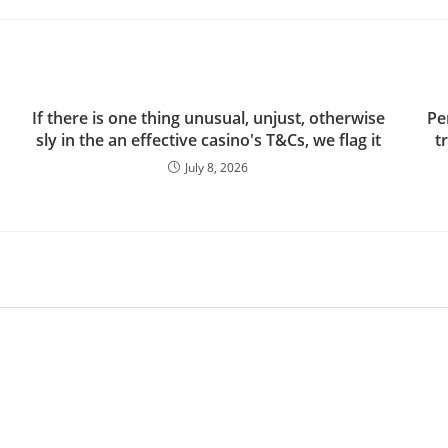
If there is one thing unusual, unjust, otherwise
Pe
sly in the an effective casino's T&Cs, we flag it
t
July 8, 2026