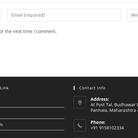
Enter
Ente
your
your
email
webs
or the next time I comment.
address
URL
to
(opti
comment
 Link
Contact Info
Address:
At Post Tal, Budhawar 
Panhala, Maharashtra
Phone:
Us
+91 9158102334