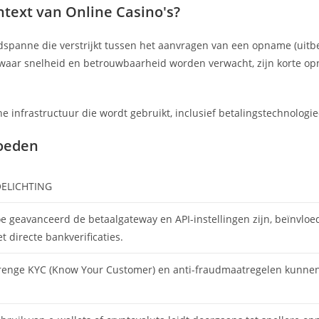
text van Online Casino's?
jdspanne die verstrijkt tussen het aanvragen van een opname (uitb
 waar snelheid en betrouwbaarheid worden verwacht, zijn korte op
he infrastructuur die wordt gebruikt, inclusief betalingstechnologie
loeden
ELICHTING
e geavanceerd de betaalgateway en API-instellingen zijn, beïnvlo
t directe bankverificaties.
renge KYC (Know Your Customer) en anti-fraudmaatregelen kunnen d