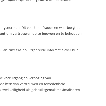
iligingsnormen. Dit voorkomt fraude en waarborgt de
uspunt om vertrouwen op te bouwen en te behouden
e van Zinx Casino uitgebreide informatie over hun
he vooruitgang en verhoging van
s de kern van vertrouwen en tevredenheid.
e zowel veiligheid als gebruiksgemak maximaliseren.