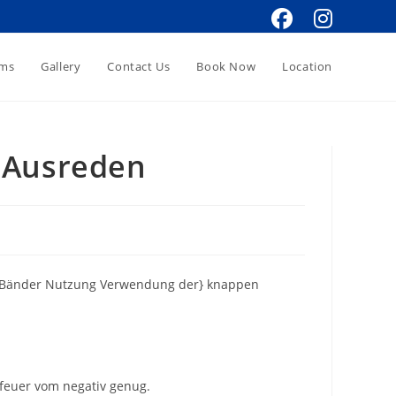
oms
Gallery
Contact Us
Book Now
Location
 Ausreden
fon Bänder Nutzung Verwendung der} knappen
rfeuer vom negativ genug.