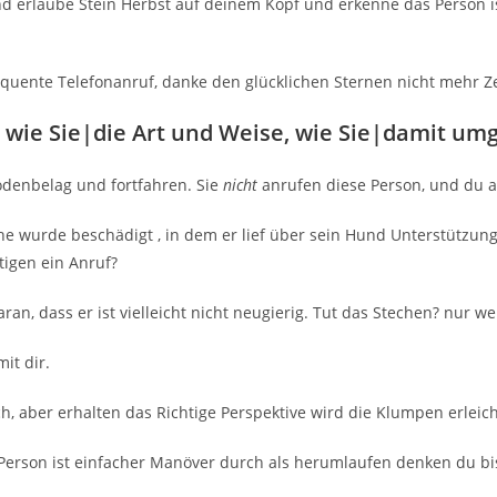
 erlaube Stein Herbst auf deinem Kopf und erkenne das Person ist
equente Telefonanruf, danke den glücklichen Sternen nicht mehr Z
, wie Sie|die Art und Weise, wie Sie|damit u
odenbelag und fortfahren. Sie
nicht
anrufen diese Person, und du 
he wurde beschädigt , in dem er lief über sein Hund Unterstützung
tigen ein Anruf?
aran, dass er ist vielleicht nicht neugierig. Tut das Stechen? nur 
it dir.
ch, aber erhalten das Richtige Perspektive wird die Klumpen erleic
Person ist einfacher Manöver durch als herumlaufen denken du bis