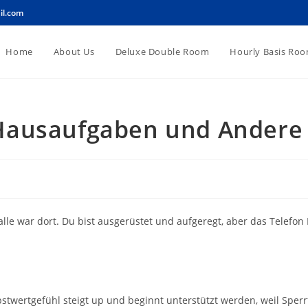
il.com
Home
About Us
Deluxe Double Room
Hourly Basis Ro
Hausaufgaben und Andere
alle war dort. Du bist ausgerüstet und aufgeregt, aber das Tele
lbstwertgefühl steigt up und beginnt unterstützt werden, weil Sper