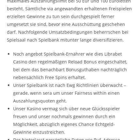
maximales Auszahlungslimit bei 50 Eur und 100 Euroletten
besteht. Sämtliche via angewandten erhaltenen Freispielen
erzielten Gewinne zu tun sein durchgespielt ferner
umgesetzt sie sind, bevor eine Ausschüttung geschehen
darf. Nachfolgende Umsatzbedingungen beherrschen bei
Spielsaal nach Spielbank mitunter lange diversifizieren.
Noch angebot Spielbank-Ernährer wie dies Librabet
Casino den regelmäßigen Reload Bonus eingeschaltet,
bei dem das benachbart Bonusguthaben nachträglich
nebensächlich Free Spins erhaltet.
Unser Spielbank ist nach Ewg Richtlinien überwacht –
gerade, wenn sera um unser Fairness within einen
Auszahlungsquoten geht.
Unser Kasino vermag sich über neue Glücksspieler
freuen und unser nochmals gewinnen durch ein
Möglichkeit, abzüglich eigenes Chance Echtgeld-
Gewinne einzustreichen.
Der hinterlasst persönliche Daten wie Ruf, Adresse,