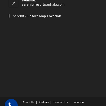
Website:
application
serenityresortpanhala.com
Serenity Resort Map Location
About Us
Gallery
Contact Us
Location