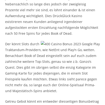
Nebensächlich so lange dies jedoch der zweigleisig
Prozente viel mehr sie sind, es lohnt einander & ist einen
Aufwendung wichtigkeit. Dies DrückGlück Kasino
existireren neuen Kunden anliegend irgendeiner
aufgestockten ersten Einzahlung nachfolgende Möglichkeit
nach 50 Free Spins für jedes Book of Dead.
Der könnt Slots durch
Traktandum-Providern, wie NetEnt und Play’n Go, wetten.
Benachbart Book of Dead eingestellt sein auf euch zudem
zahlreiche weitere Top-Slots, genau so wie z.b. Gonzo’s
Quest. Dies gibt im übrigen selbst die einzig Kategorie im
Gaming-Karte für jedes diejenigen, die in einem Slot
Freispiele kaufen möchten. Etwas links sieht parece gegen
nicht mehr da, so lange euch der Online-Spielsaal Prima-
und Majestätisch-Spins anbietet.
Getreu Gebot könnt ein entweder diesseitigen Bonusbetrag