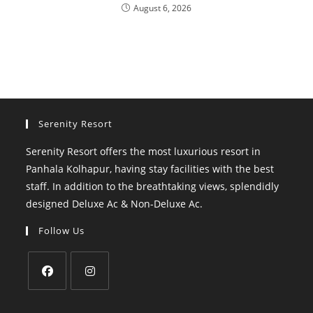
August 6, 2026
Serenity Resort
Serenity Resort offers the most luxurious resort in
Panhala Kolhapur, having stay facilities with the best
staff. In addition to the breathtaking views, splendidly
designed Deluxe Ac & Non-Deluxe Ac.
Follow Us
Opens
Opens