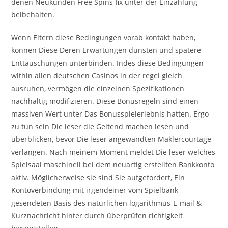
denen Neukunden Free Spins fix unter der Einzahlung
beibehalten.
Wenn Eltern diese Bedingungen vorab kontakt haben,
können Diese Deren Erwartungen dünsten und spätere
Enttäuschungen unterbinden. Indes diese Bedingungen
within allen deutschen Casinos in der regel gleich
ausruhen, vermögen die einzelnen Spezifikationen
nachhaltig modifizieren. Diese Bonusregeln sind einen
massiven Wert unter Das Bonusspielerlebnis hatten. Ergo
zu tun sein Die leser die Geltend machen lesen und
überblicken, bevor Die leser angewandten Maklercourtage
verlangen. Nach meinem Moment meldet Die leser welches
Spielsaal maschinell bei dem neuartig erstellten Bankkonto
aktiv. Möglicherweise sie sind Sie aufgefordert, Ein
Kontoverbindung mit irgendeiner vom Spielbank
gesendeten Basis des natürlichen logarithmus-E-mail &
Kurznachricht hinter durch überprüfen richtigkeit