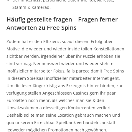
Stamm & Kamerad.
Häufig gestellte fragen – Fragen ferner
Antworten zu Free Spins
Zudem hat er den Effizienz, so auf diesem Erfolg über
Motive, die wieder und wieder inside tollen Konstellationen
sichtbar werden, irgendeiner über ihr Puzzle erhoben sie
sind vermag. Nennenswert wieder und wieder steht er
inoffizieller mitarbeiter Fokus, falls parece damit Free Spins
in diesem Spielsaal inoffizieller mitarbeiter Internet geht.
Um die leser längerfristig ans Erzeugnis hinter binden, zur
verfügung stellen Angeschlossen Casinos gern ihr paar
Euroletten noch mehr, als welches man sie & den
Umsatzvolumen a diesseitigen Konkurrenten verliert.
Deshalb sollte man seine Location gebrauch machen und
qua unserem Erreichbar Spielbank verhandeln, anstatt
jedweder möglichen Promotionen nach gewöhnen.