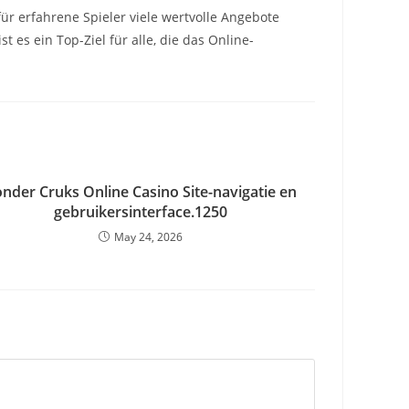
für erfahrene Spieler viele wertvolle Angebote
es ein Top-Ziel für alle, die das Online-
nder Cruks Online Casino Site-navigatie en
gebruikersinterface.1250
May 24, 2026