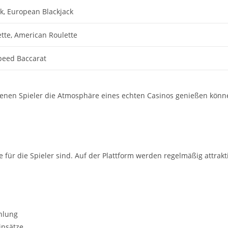
ck, European Blackjack
tte, American Roulette
Speed Baccarat
i denen Spieler die Atmosphäre eines echten Casinos genießen könn
für die Spieler sind. Auf der Plattform werden regelmäßig attrakt
hlung
insätze