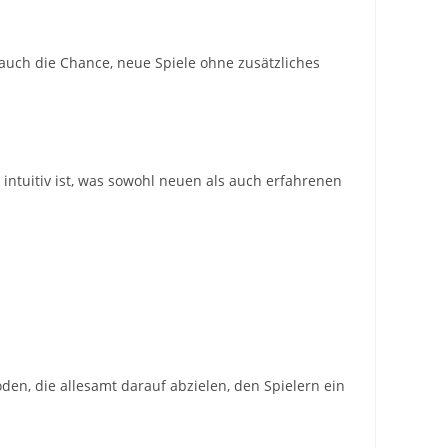
auch die Chance, neue Spiele ohne zusätzliches
d intuitiv ist, was sowohl neuen als auch erfahrenen
n, die allesamt darauf abzielen, den Spielern ein