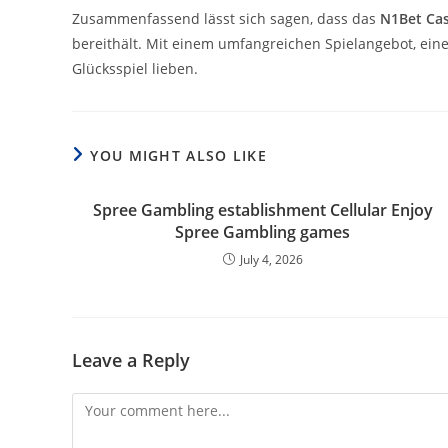
Zusammenfassend lässt sich sagen, dass das
N1Bet Ca
bereithält. Mit einem umfangreichen Spielangebot, einer
Glücksspiel lieben.
YOU MIGHT ALSO LIKE
Spree Gambling establishment Cellular Enjoy
Spree Gambling games
July 4, 2026
Leave a Reply
Comment