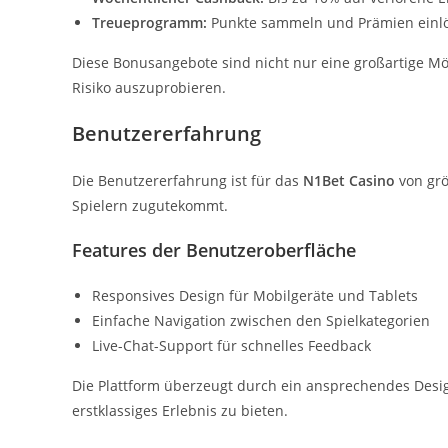
Treueprogramm:
Punkte sammeln und Prämien einl
Diese Bonusangebote sind nicht nur eine großartige Mö
Risiko auszuprobieren.
Benutzererfahrung
Die Benutzererfahrung ist für das
N1Bet Casino
von grö
Spielern zugutekommt.
Features der Benutzeroberfläche
Responsives Design für Mobilgeräte und Tablets
Einfache Navigation zwischen den Spielkategorien
Live-Chat-Support für schnelles Feedback
Die Plattform überzeugt durch ein ansprechendes Desig
erstklassiges Erlebnis zu bieten.