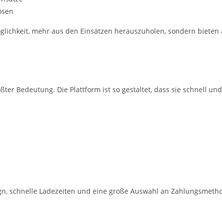
ösen
glichkeit, mehr aus den Einsätzen herauszuholen, sondern bieten 
ßter Bedeutung. Die Plattform ist so gestaltet, dass sie schnell un
n, schnelle Ladezeiten und eine große Auswahl an Zahlungsmethode