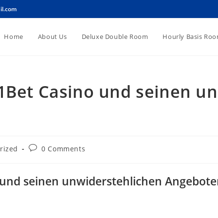
il.com
Home
About Us
Deluxe Double Room
Hourly Basis Ro
N1Bet Casino und seinen u
Post
rized
0 Comments
comments:
o und seinen unwiderstehlichen Angebot