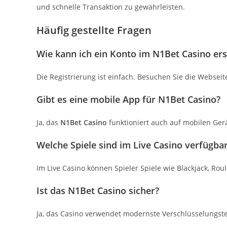
und schnelle Transaktion zu gewährleisten.
Häufig gestellte Fragen
Wie kann ich ein Konto im N1Bet Casino ers
Die Registrierung ist einfach. Besuchen Sie die Webseit
Gibt es eine mobile App für N1Bet Casino?
Ja, das
N1Bet Casino
funktioniert auch auf mobilen Gerä
Welche Spiele sind im Live Casino verfügba
Im Live Casino können Spieler Spiele wie Blackjack, Rou
Ist das N1Bet Casino sicher?
Ja, das Casino verwendet modernste Verschlüsselungste