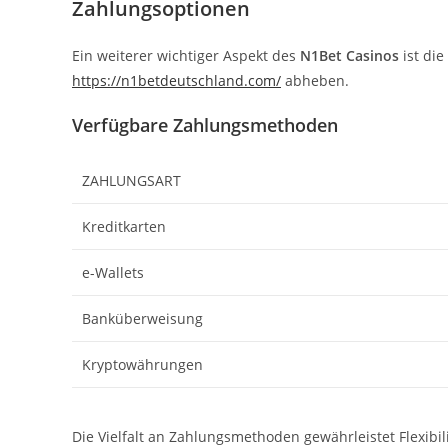
Zahlungsoptionen
Ein weiterer wichtiger Aspekt des
N1Bet Casinos
ist di
https://n1betdeutschland.com/
abheben.
Verfügbare Zahlungsmethoden
ZAHLUNGSART
Kreditkarten
e-Wallets
Banküberweisung
Kryptowährungen
Die Vielfalt an Zahlungsmethoden gewährleistet Flexibili