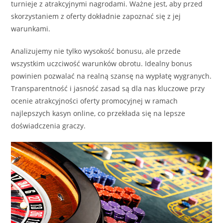
turnieje z atrakcyjnymi nagrodami. Ważne jest, aby przed
skorzystaniem z oferty dokładnie zapoznać się z jej
warunkami.
Analizujemy nie tylko wysokość bonusu, ale przede
wszystkim uczciwość warunków obrotu. Idealny bonus
powinien pozwalać na realną szansę na wypłatę wygranych.
Transparentność i jasność zasad są dla nas kluczowe przy
ocenie atrakcyjności oferty promocyjnej w ramach
najlepszych kasyn online, co przekłada się na lepsze
doświadczenia graczy.