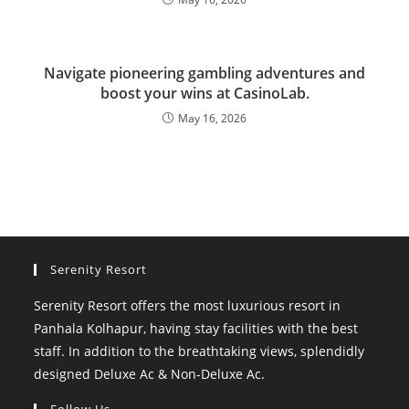
Navigate pioneering gambling adventures and
boost your wins at CasinoLab.
May 16, 2026
Serenity Resort
Serenity Resort offers the most luxurious resort in
Panhala Kolhapur, having stay facilities with the best
staff. In addition to the breathtaking views, splendidly
designed Deluxe Ac & Non-Deluxe Ac.