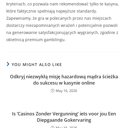
kryteriach, co pozwala nam rekomendować tylko te kasyna,
które faktycznie spełniają najwyższe standardy.
Zapewniamy, że gra w polecanych przez nas miejscach
dostarczy niezapomnianych wrażeń i potencjalnie pozwoli
na generowanie satysfakcjonujących wygranych, zgodnie z
obietnicą premium gamblingu.
YOU MIGHT ALSO LIKE
Odkryj niezwykłą misję hazardową mądra ścieżka
do sukcesu w kasynie online
May 16, 2026
Is ‘Casinos Zonder Vergunning’ iets voor jou Een
Diepgaande Gokervaring
May 16, 2026