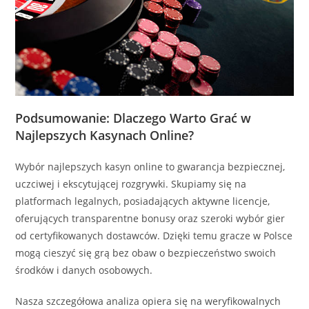
Podsumowanie: Dlaczego Warto Grać w
Najlepszych Kasynach Online?
Wybór najlepszych kasyn online to gwarancja bezpiecznej,
uczciwej i ekscytującej rozgrywki. Skupiamy się na
platformach legalnych, posiadających aktywne licencje,
oferujących transparentne bonusy oraz szeroki wybór gier
od certyfikowanych dostawców. Dzięki temu gracze w Polsce
mogą cieszyć się grą bez obaw o bezpieczeństwo swoich
środków i danych osobowych.
Nasza szczegółowa analiza opiera się na weryfikowalnych