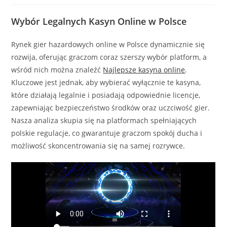
Wybór Legalnych Kasyn Online w Polsce
Rynek gier hazardowych online w Polsce dynamicznie się
rozwija, oferując graczom coraz szerszy wybór platform, a
wśród nich można znaleźć
Najlepsze kasyna online
.
Kluczowe jest jednak, aby wybierać wyłącznie te kasyna,
które działają legalnie i posiadają odpowiednie licencje,
zapewniając bezpieczeństwo środków oraz uczciwość gier.
Nasza analiza skupia się na platformach spełniających
polskie regulacje, co gwarantuje graczom spokój ducha i
możliwość skoncentrowania się na samej rozrywce.