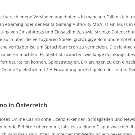
wei verschiedene Versionen angeboten – in manchen Fällen steht nu
o eGaming oder der Malta Gaming Authority MGA ist ein Muss in C
tung von Einzahlungs und Einsatzlimits, sowie strenge Datenschu
ie auch über die verfügbaren Spiele, großzügige Boni und empfehlen
che verfügbar ist, um Sprachbarrieren zu vermeiden. Die richtige 
maximieren möchten. Es bleibt abzuwarten, wie lange CoinKings di
sofort beurteilen können. Spielstrategien, Erklärungen zu den einz
Online Spielothek mit 1 € Einzahlung um Echtgeld oder in den De
no in Österreich
eriöses Online Casino ohne Lizenz erkennen. Schlagzeilen und News
zgebende Behörde übernimmt, falls es zu einem Disput zwischen I
lich wird man als Nutzer im Internet mit Werbung von bekannten 