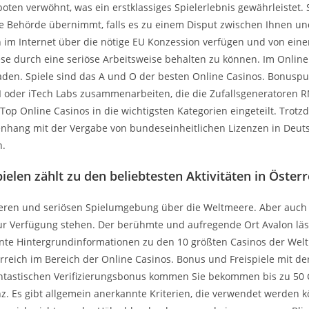
oten verwöhnt, was ein erstklassiges Spielerlebnis gewährleistet.
de Behörde übernimmt, falls es zu einem Disput zwischen Ihnen u
n im Internet über die nötige EU Konzession verfügen und von ein
se durch eine seriöse Arbeitsweise behalten zu können. Im Online
den. Spiele sind das A und O der besten Online Casinos. Bonuspun
I oder iTech Labs zusammenarbeiten, die die Zufallsgeneratoren 
 Top Online Casinos in die wichtigsten Kategorien eingeteilt. Trot
hang mit der Vergabe von bundeseinheitlichen Lizenzen in Deuts
n.
elen zählt zu den beliebtesten Aktivitäten in Österr
heren und seriösen Spielumgebung über die Weltmeere. Aber auch Va
ur Verfügung stehen. Der berühmte und aufregende Ort Avalon läss
ssante Hintergrundinformationen zu den 10 größten Casinos der Wel
rreich im Bereich der Online Casinos. Bonus und Freispiele mit de
antastischen Verifizierungsbonus kommen Sie bekommen bis zu 50 CH
zenz. Es gibt allgemein anerkannte Kriterien, die verwendet werde