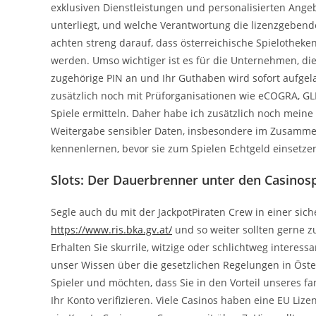
exklusiven Dienstleistungen und personalisierten Angeb
unterliegt, und welche Verantwortung die lizenzgeben
achten streng darauf, dass österreichische Spielotheke
werden. Umso wichtiger ist es für die Unternehmen, die
zugehörige PIN an und Ihr Guthaben wird sofort aufgela
zusätzlich noch mit Prüforganisationen wie eCOGRA, GL
Spiele ermitteln. Daher habe ich zusätzlich noch meine
Weitergabe sensibler Daten, insbesondere im Zusammen
kennenlernen, bevor sie zum Spielen Echtgeld einsetze
Slots: Der Dauerbrenner unter den Casinospi
Segle auch du mit der JackpotPiraten Crew in einer sic
https://www.ris.bka.gv.at/
und so weiter sollten gerne z
Erhalten Sie skurrile, witzige oder schlichtweg intere
unser Wissen über die gesetzlichen Regelungen in Öste
Spieler und möchten, dass Sie in den Vorteil unseres f
Ihr Konto verifizieren. Viele Casinos haben eine EU Li