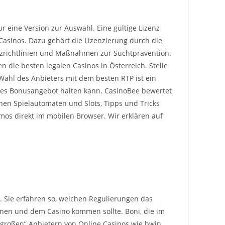
r eine Version zur Auswahl. Eine gültige Lizenz
asinos. Dazu gehört die Lizenzierung durch die
tzrichtlinien und Maßnahmen zur Suchtprävention.
 die besten legalen Casinos in Österreich. Stelle
Wahl des Anbieters mit dem besten RTP ist ein
eses Bonusangebot halten kann. CasinoBee bewertet
elnen Spielautomaten und Slots, Tipps und Tricks
mos direkt im mobilen Browser. Wir erklären auf
. Sie erfahren so, welchen Regulierungen das
hnen und dem Casino kommen sollte. Boni, die im
„großen” Anbietern von Online Casinos wie bwin,