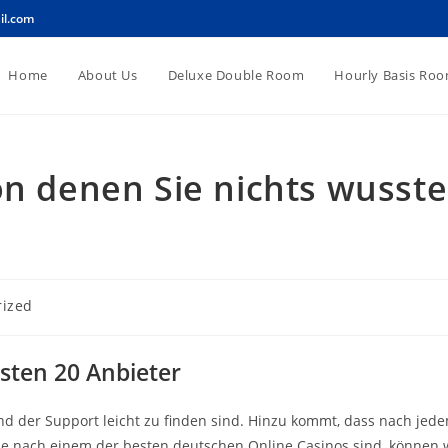
il.com
Home
About Us
Deluxe Double Room
Hourly Basis Ro
on denen Sie nichts wusste
rized
esten 20 Anbieter
ts und der Support leicht zu finden sind. Hinzu kommt, dass nach j
he nach einem der besten deutschen Online Casinos sind, können 