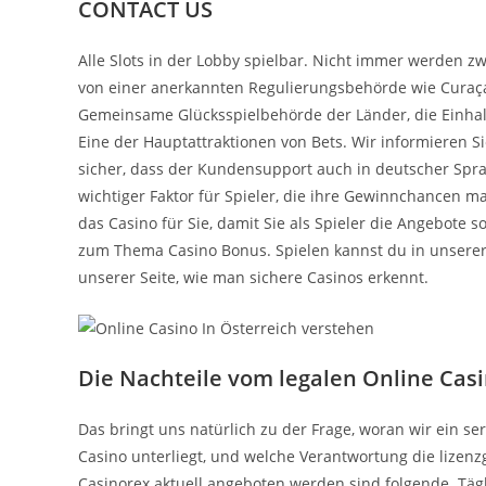
CONTACT US
Alle Slots in der Lobby spielbar. Nicht immer werden z
von einer anerkannten Regulierungsbehörde wie Curaça
Gemeinsame Glücksspielbehörde der Länder, die Einhal
Eine der Hauptattraktionen von Bets. Wir informieren S
sicher, dass der Kundensupport auch in deutscher Spra
wichtiger Faktor für Spieler, die ihre Gewinnchancen 
das Casino für Sie, damit Sie als Spieler die Angebote 
zum Thema Casino Bonus. Spielen kannst du in unserer 
unserer Seite, wie man sichere Casinos erkennt.
Die Nachteile vom legalen Online Casi
Das bringt uns natürlich zu der Frage, woran wir ein s
Casino unterliegt, und welche Verantwortung die lizen
Casinorex aktuell angeboten werden sind folgende. Täg