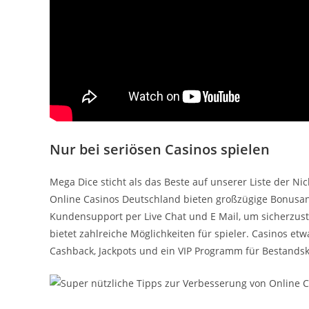
Nur bei seriösen Casinos spielen
Mega Dice sticht als das Beste auf unserer Liste der Ni
Online Casinos Deutschland bieten großzügige Bonusange
Kundensupport per Live Chat und E Mail, um sicherzustell
bietet zahlreiche Möglichkeiten für spieler. Casinos e
Cashback, Jackpots und ein VIP Programm für Bestands