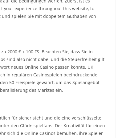
k auf die Bedingungen werfen. Zuerst ist es
t your experience throughout this website, to
bot und spielen Sie mit doppeltem Guthaben von
 2000 € + 100 FS. Beachten Sie, dass Sie in
 sind also nicht dabei und die Steuerfreiheit gilt
chwort neues Online Casino passen könnte. UK
uch in regulären Casinospielen beeindruckende
rden 50 Freispiele gewährt, um das Spielangebot
eralisierung des Marktes ein.
ich für sicher steht und die eine verschlüsselte.
er den Glücksspielfans. Der Kreativität für einen
hr sich die Online Casinos bemühen, ihre Spieler