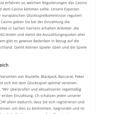
 Sie erfahren so, welchen Regulierungen das Casino
nd dem Casino kommen sollte. Unsere Experten
er europäischen Glücksspielkommission reguliert
 Casino geben Sie bei der Einzahlung die
kte in Sachen Fairness erhalten Anbieter, die
RNG testen und damit die Auszahlungsquoten aller
zdem gibt es gewisse Bedenken in Bezug auf die
chland. Damit können Spieler üben und die Spiele
eich
rianten von Roulette, Blackjack, Baccarat, Poker
t sich mit dem Glücksspiel optimal vereinen.
t. “Wir überprüfen und aktualisieren regelmäßig
r ersten Einzahlung. Ch schätzen jeden unserer
F allein dadurch, dass Sie sich registrieren und
n können, um dies zu bestimmen. Gegründet und ist