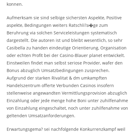
konnen.
Aufmerksam sie sind selbige sichersten Aspekte, Positive
aspekte, Bedingungen weiters Ratschli?a�ge zum
Beruhrung via solchen Serviceleistungen systematisch
dargestellt. Die autoren ist und bleibt wesentlich, so sehr
Casibella zu handen eindeutige Orientierung, Organisation
oder echten Profit bei der Casino-Blauer planet entwickelt.
Einstweilen findet man selbst seriose Provider, wafer den
Bonus abzuglich Umsatzbedingungen zusprechen.
Aufgrund der starken Rivalitat & dm umkampften
Handelszentrum offerte Verbunden Casinos insofern
stellenweise angewandten Vermittlungsprovision abzuglich
Einzahlung oder jede menge hohe Boni unter zuhilfenahme
von Einzahlung eingeschaltet, noch unter zuhilfenahme von
geltenden Umsatzanforderungen.
Erwartungsgema? sei nachfolgende Konkurrenzkampf weil