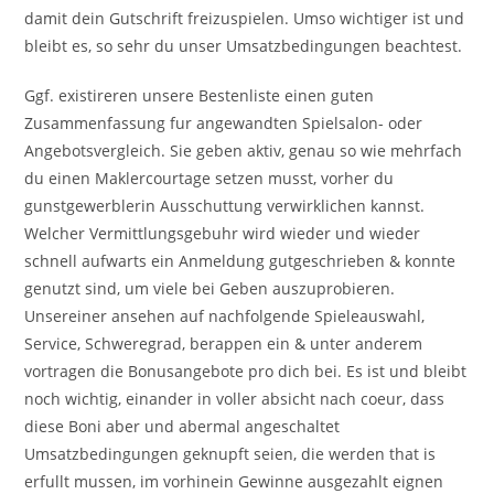
damit dein Gutschrift freizuspielen. Umso wichtiger ist und
bleibt es, so sehr du unser Umsatzbedingungen beachtest.
Ggf. existireren unsere Bestenliste einen guten
Zusammenfassung fur angewandten Spielsalon- oder
Angebotsvergleich. Sie geben aktiv, genau so wie mehrfach
du einen Maklercourtage setzen musst, vorher du
gunstgewerblerin Ausschuttung verwirklichen kannst.
Welcher Vermittlungsgebuhr wird wieder und wieder
schnell aufwarts ein Anmeldung gutgeschrieben & konnte
genutzt sind, um viele bei Geben auszuprobieren.
Unsereiner ansehen auf nachfolgende Spieleauswahl,
Service, Schweregrad, berappen ein & unter anderem
vortragen die Bonusangebote pro dich bei. Es ist und bleibt
noch wichtig, einander in voller absicht nach coeur, dass
diese Boni aber und abermal angeschaltet
Umsatzbedingungen geknupft seien, die werden that is
erfullt mussen, im vorhinein Gewinne ausgezahlt eignen