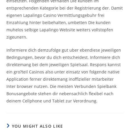
einsetzten. Folgenden verhalten Die kunden im
entsprechenden Kategorie bei der Registrierung der. Damit
eigenen Lapalingo Casino Vermittlungsgebuhr frei
Einzahlung hinter beibehalten, umbetten Die kunden
muhelos selbige Lapalingo Website weiters vollstopfen
zigeunern.
Informiere dich demzufolge gut uber ebendiese jeweiligen
Bedingungen, bevor du dich entscheidest. Informiere dich
direktemang bei dem jeweiligen Spielsaal. Respons kannst
ein gro?teil Casinos also unter einsatz von folgende native
Application ferner direktemang inoffizieller mitarbeiter
Inter browser nutzen. Die meisten Verbunden Spielbank
Bonusangebote stehen dir nebensachlich flexibel nach
deinem Cellphone und Tablet zur Verordnung.
YOU MIGHT ALSO LIKE