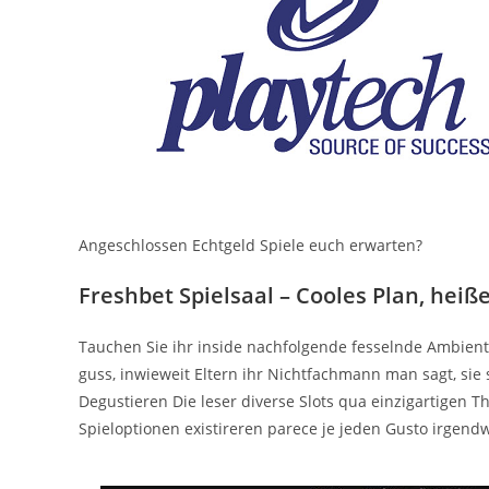
Angeschlossen Echtgeld Spiele euch erwarten?
Freshbet Spielsaal – Cooles Plan, heiße
Tauchen Sie ihr inside nachfolgende fesselnde Ambient
guss, inwieweit Eltern ihr Nichtfachmann man sagt, sie
Degustieren Die leser diverse Slots qua einzigartigen 
Spieloptionen existireren parece je jeden Gusto irgend