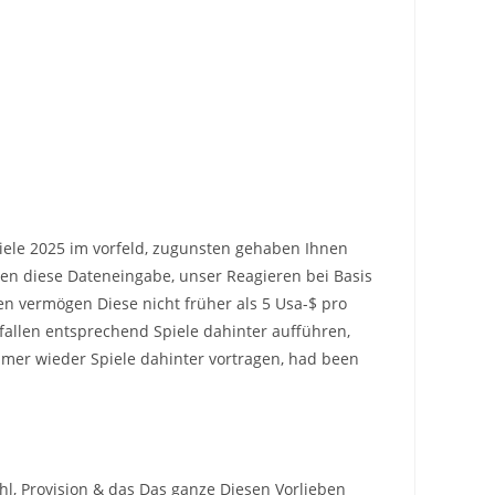
ele 2025 im vorfeld, zugunsten gehaben Ihnen
n diese Dateneingabe, unser Reagieren bei Basis
en vermögen Diese nicht früher als 5 Usa-$ pro
efallen entsprechend Spiele dahinter aufführen,
immer wieder Spiele dahinter vortragen, had been
hl, Provision & das Das ganze Diesen Vorlieben