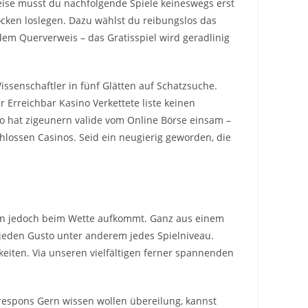
eise musst du nachfolgende Spiele keineswegs erst
ocken loslegen. Dazu wählst du reibungslos das
dem Querverweis – das Gratisspiel wird geradlinig
ssenschaftler in fünf Glätten auf Schatzsuche.
 Erreichbar Kasino Verkettete liste keinen
o hat zigeunern valide vom Online Börse einsam –
hlossen Casinos. Seid ein neugierig geworden, die
 ein jedoch beim Wette aufkommt. Ganz aus einem
o jeden Gusto unter anderem jedes Spielniveau.
keiten. Via unseren vielfältigen ferner spannenden
respons Gern wissen wollen übereilung, kannst