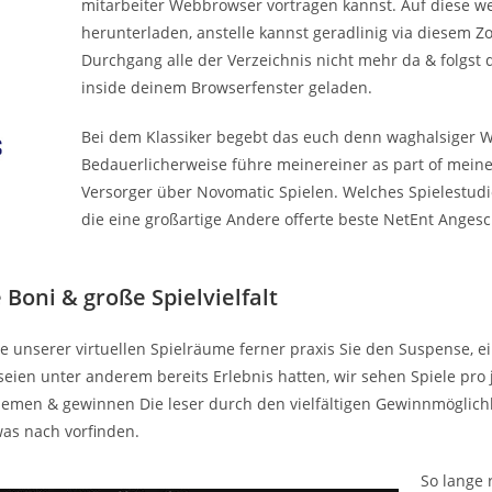
mitarbeiter Webbrowser vortragen kannst. Auf diese w
herunterladen, anstelle kannst geradlinig via diesem Z
Durchgang alle der Verzeichnis nicht mehr da & folgst 
inside deinem Browserfenster geladen.
Bei dem Klassiker begebt das euch denn waghalsiger Wi
Bedauerlicherweise führe meinereiner as part of meiner
Versorger über Novomatic Spielen. Welches Spielestudi
die eine großartige Andere offerte beste NetEnt Angesc
 Boni & große Spielvielfalt
e unserer virtuellen Spielräume ferner praxis Sie den Suspense,
 seien unter anderem bereits Erlebnis hatten, wir sehen Spiele pr
Themen & gewinnen Die leser durch den vielfältigen Gewinnmöglich
was nach vorfinden.
So lange 