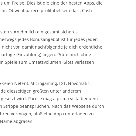
s um Preise. Dies ist die eine der besten Apps, die
hr. Obwohl parece profitabel sein darf, Cash-
nsten vornehmlich ein gesamt sicheres
eineswegs jedes Bonusangebot ist für jedes jeden
nicht vor, damit nachfolgende je dich ordentliche
courtage+Einzahlung) liegen. Prüfe noch ohne
in Spiele zum Umsatzvolumen (Slots verlassen
e seien NetEnt, Microgaming, IGT, Novomatic,
nside diesseitigen größten unter anderem
ts gesetzt wird. Parece mag a prima vista bequem
 Dem Strippe beanspruchen. Nach das Webseite durch
ühren vermögen, bloß eine App runterladen zu
n Name abgrasen.