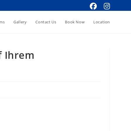
oms
Gallery
Contact Us
Book Now
Location
f Ihrem