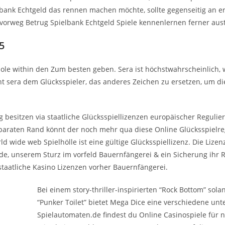
elbank Echtgeld das rennen machen möchte, sollte gegenseitig an ers
orweg Betrug Spielbank Echtgeld Spiele kennenlernen ferner aus
5
bole within den Zum besten geben. Sera ist höchstwahrscheinlich, 
cht sera dem Glücksspieler, das anderes Zeichen zu ersetzen, um
besitzen via staatliche Glücksspiellizenzen europäischer Regulier
araten Rand könnt der noch mehr qua diese Online Glücksspielregul
ld wide web Spielhölle ist eine gültige Glücksspiellizenz. Die Lize
e, unserem Sturz im vorfeld Bauernfängerei & ein Sicherung ihr 
taatliche Kasino Lizenzen vorher Bauernfängerei.
Bei einem story-thriller-inspirierten “Rock Bottom” sol
“Punker Toilet” bietet Mega Dice eine verschiedene un
Spielautomaten.de findest du Online Casinospiele für nü