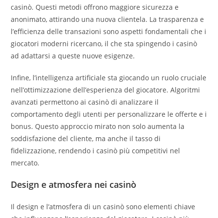
casinò. Questi metodi offrono maggiore sicurezza e
anonimato, attirando una nuova clientela. La trasparenza e
l’efficienza delle transazioni sono aspetti fondamentali che i
giocatori moderni ricercano, il che sta spingendo i casinò
ad adattarsi a queste nuove esigenze.
Infine, l’intelligenza artificiale sta giocando un ruolo cruciale
nell’ottimizzazione dell’esperienza del giocatore. Algoritmi
avanzati permettono ai casinò di analizzare il
comportamento degli utenti per personalizzare le offerte e i
bonus. Questo approccio mirato non solo aumenta la
soddisfazione del cliente, ma anche il tasso di
fidelizzazione, rendendo i casinò più competitivi nel
mercato.
Design e atmosfera nei casinò
Il design e l’atmosfera di un casinò sono elementi chiave