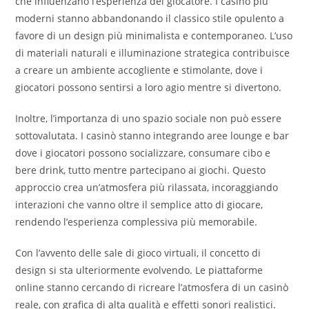
che influenzano l’esperienza del giocatore. I casinò più
moderni stanno abbandonando il classico stile opulento a
favore di un design più minimalista e contemporaneo. L’uso
di materiali naturali e illuminazione strategica contribuisce
a creare un ambiente accogliente e stimolante, dove i
giocatori possono sentirsi a loro agio mentre si divertono.
Inoltre, l’importanza di uno spazio sociale non può essere
sottovalutata. I casinò stanno integrando aree lounge e bar
dove i giocatori possono socializzare, consumare cibo e
bere drink, tutto mentre partecipano ai giochi. Questo
approccio crea un’atmosfera più rilassata, incoraggiando
interazioni che vanno oltre il semplice atto di giocare,
rendendo l’esperienza complessiva più memorabile.
Con l’avvento delle sale di gioco virtuali, il concetto di
design si sta ulteriormente evolvendo. Le piattaforme
online stanno cercando di ricreare l’atmosfera di un casinò
reale, con grafica di alta qualità e effetti sonori realistici.