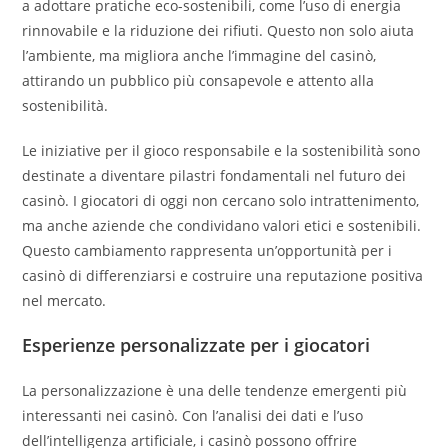
a adottare pratiche eco-sostenibili, come l’uso di energia
rinnovabile e la riduzione dei rifiuti. Questo non solo aiuta
l’ambiente, ma migliora anche l’immagine del casinò,
attirando un pubblico più consapevole e attento alla
sostenibilità.
Le iniziative per il gioco responsabile e la sostenibilità sono
destinate a diventare pilastri fondamentali nel futuro dei
casinò. I giocatori di oggi non cercano solo intrattenimento,
ma anche aziende che condividano valori etici e sostenibili.
Questo cambiamento rappresenta un’opportunità per i
casinò di differenziarsi e costruire una reputazione positiva
nel mercato.
Esperienze personalizzate per i giocatori
La personalizzazione è una delle tendenze emergenti più
interessanti nei casinò. Con l’analisi dei dati e l’uso
dell’intelligenza artificiale, i casinò possono offrire