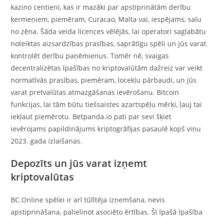
kazino centieni, kas ir mazāki par apstiprinātām derību
ķermeņiem, piemēram, Curacao, Malta vai, iespējams, salu
no zēna. Šāda veida licences vēlējās, lai operatori saglabātu
noteiktas aizsardzības prasības, saprātīgu spēli un jūs varat
kontrolēt derību paņēmienus. Tomēr nē, svaigas
decentralizētas īpašības no kriptovalūtām dažreiz var veikt
normatīvās prasības, piemēram, locekļu pārbaudi, un jūs
varat pretvalūtas atmazgāšanas ievērošanu. Bitcoin
funkcijas, lai tām būtu tiešsaistes azartspēļu mērķi, ļauj tai
iekļaut piemērotu. Betpanda.io pati par sevi šķiet
ievērojams papildinājums kriptogrāfijas pasaulē kopš viņu
2023. gada izlaišanas.
Depozīts un jūs varat izņemt
kriptovalūtas
BC.Online spēlei ir arī tūlītēja izņemšana, nevis
apstiprināšana, palielinot asociēto ērtības. Šī īpašā īpašība