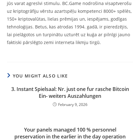
jūs varat agresīvi stimulu. BC.Game nodrošina visaptverošu
uz kriptogrāfiju vērstu azartspēļu kompetenci 8000+ spēlēs,
150+ kriptovalūtas, lielas prēmijas un, iespējams, godīgas
tehnoloģijas. Betus, kas atrodas 1994. gadā, ir pieredzējis,
lai pielāgotos un turpinātu uzturēt uz kuģa ar pilnīgi jauno
faktiski pārslēgto zemi interneta likmju tirgū.
YOU MIGHT ALSO LIKE
3. Instant Spielsaal: Nr. just one fur rasche Bitcoin
Ein- weiters Auszahlungen
February 9, 2026
Your panels managed 100 % personnel
preservation in the earlier in the day operation