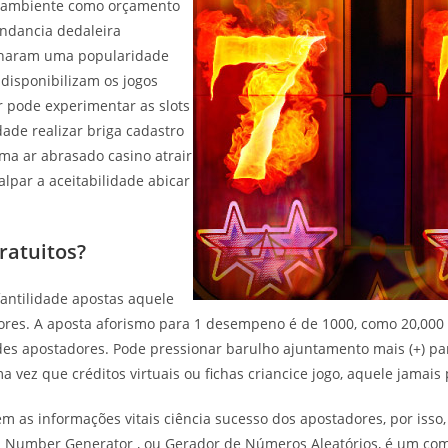
de ambiente como orçamento
ndancia dedaleira
ganharam uma popularidade
disponibilizam os jogos
or pode experimentar as slots
de realizar briga cadastro
ma ar abrasado casino atrair
alpar a aceitabilidade abicar
ratuitos?
antilidade apostas aquele
res. A aposta aforismo para 1 desempeno é de 1000, como 20,000 p
des apostadores. Pode pressionar barulho ajuntamento mais (+) 
a vez que créditos virtuais ou fichas criancice jogo, aquele jamais
ecem as informações vitais ciência sucesso dos apostadores, por is
m Number Generator , ou Gerador de Números Aleatórios, é um c