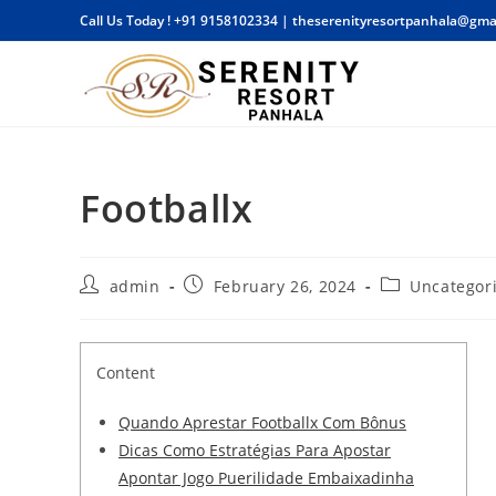
Skip
Call Us Today !
+91 9158102334
|
theserenityresortpanhala@gma
to
content
Footballx
Post
Post
Post
admin
February 26, 2024
Uncategor
author:
published:
category:
Content
Quando Aprestar Footballx Com Bônus
Dicas Como Estratégias Para Apostar
Apontar Jogo Puerilidade Embaixadinha