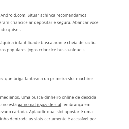
 emAndroid.com. Situar achinca recomendamos
eram criancice ar depositar e segura.
Abancar você
ndo quiser.
áquina infantilidade busca arame cheia de razão.
s populares jogos criancice busca-níqueis
vez que briga fantasma da primeira slot machine
 medianos. Uma busca-dinheiro online de descida
como está
gamomat jogos de slot
lembrança em
elevado cartada. Aplaudir qual slot apostar é uma
nho dentrode as slots certamente é acessível por