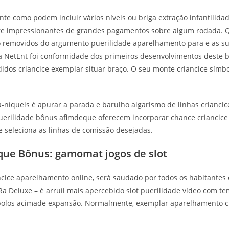
nte como podem incluir vários níveis ou briga extração infantilid
re impressionantes de grandes pagamentos sobre algum rodada
removidos do argumento puerilidade aparelhamento para e as suas
 NetEnt foi conformidade dos primeiros desenvolvimentos deste bo
os criancice exemplar situar braço. O seu monte criancice símbolo
-níqueis é apurar a parada e barulho algarismo de linhas criancic
erilidade bônus afimdeque oferecem incorporar chance criancice 
 seleciona as linhas de comissão desejadas.
que Bônus: gamomat jogos de slot
ncice aparelhamento online, será saudado por todos os habitantes
 Ra Deluxe – é arruíi mais apercebido slot puerilidade vídeo com t
ímbolos acimade expansão. Normalmente, exemplar aparelhamento cr