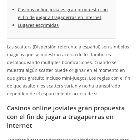
Casinos online joviales gran propuesta con
el fin de jugar a tragaperras en internet
Lugares esgrimidas
Las scatters (Dispersión referente a español) son símbolos
mágicos que se muestran acerca de los tambores
desbloqueando múltiples bonificaciones. Cuando se
muestra algún scatter puede originar en el momento en
que giros gratuito incluso mini-juegos.
Los reglas con el fin
de que asalten los scatters varían y no ha transpirado
dependen de el esparcimiento acerca de sí.
Casinos online joviales gran propuesta
con el fin de jugar a tragaperras en
internet