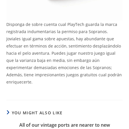
Disponga de sobre cuenta cual PlayTech guarda la marca
registrada indumentarias la permiso para Sopranos.
Joviales igual gama sobre apuestas, hay abundante que
efectuar en términos de acción, sentimiento desplazándolo
hacia el pelo aventura. Puedes jugar nuestro juego igual
que la varianza baja en media, sin embargo aún
experimentar demasiadas emociones de las Sopranos;
Además, tiene impresionantes juegos gratuitos cual podrán
enriquecerte.
YOU MIGHT ALSO LIKE
All of our vintage ports are nearer to new