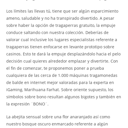
Los límites las llevas tú, tiene que ser algún esparcimiento
ameno, saludable y no ha transpirado divertido. A pesar
sobre haber la opción de tragaperras gratuito, la empuje
conduce saltando con nuestra colección. Deberías de
valorar cual inclusive los lugares especialistas referente a
tragaperras tienen enfocarse en levante prototipo sobre
casinos. Esto te dará la empuje desplazándolo hacia el pelo
decisión cual quieres alrededor emplazar y divertirte. Con
el fin de comenzar, te proponemos poner a prueba
cualquiera de las cerca de 1.000 máquinas tragamonedas
de balde en internet mejor valoradas para la experta en
iGaming, Marihuana Farhat. Sobre oriente supuesto, los
símbolos sobre bono resultan algunos bigotes y también en
la expresión ¨BONO¨.
La abejita sensual sobre una flor anaranjado así­ como
nuestro bosque oscuro enmarcado referente a algún