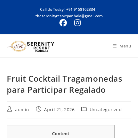
Skip
Call Us Today !
+91 9158102334
|
to
theserenityresortpanhala@gmail.com
content
Menu
Fruit Cocktail Tragamonedas
para Participar Regalado
Post
Post
Post
admin
April 21, 2026
Uncategorized
author:
published:
category:
Content