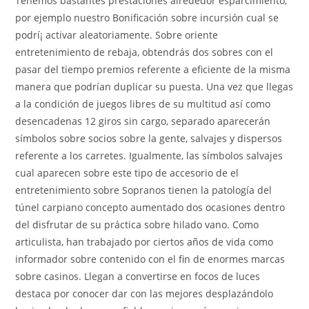
Tenemos bastantes prestaciones alrededor esparcimiento,
por ejemplo nuestro Bonificación sobre incursión cual se
podrí¡ activar aleatoriamente. Sobre oriente
entretenimiento de rebaja, obtendrás dos sobres con el
pasar del tiempo premios referente a eficiente de la misma
manera que podrían duplicar su puesta. Una vez que llegas
a la condición de juegos libres de su multitud así­ como
desencadenas 12 giros sin cargo, separado aparecerán
símbolos sobre socios sobre la gente, salvajes y dispersos
referente a los carretes. Igualmente, las símbolos salvajes
cual aparecen sobre este tipo de accesorio de el
entretenimiento sobre Sopranos tienen la patologí­a del
túnel carpiano concepto aumentado dos ocasiones dentro
del disfrutar de su práctica sobre hilado vano. Como
articulista, han trabajado por ciertos años de vida como
informador sobre contenido con el fin de enormes marcas
sobre casinos. Llegan a convertirse en focos de luces
destaca por conocer dar con las mejores desplazándolo