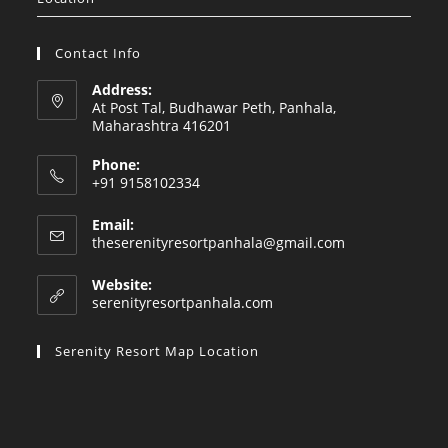
Contact Info
Address:
At Post Tal, Budhawar Peth, Panhala,
Maharashtra 416201
Phone:
+91 9158102334
Email:
Opens
theserenityresortpanhala@gmail.com
in
your
Website:
application
serenityresortpanhala.com
Serenity Resort Map Location