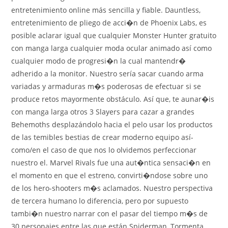
entretenimiento online más sencilla y fiable. Dauntless,
entretenimiento de pliego de acci�n de Phoenix Labs, es
posible aclarar igual que cualquier Monster Hunter gratuito
con manga larga cualquier moda ocular animado así­ como
cualquier modo de progresi�n la cual mantendr�
adherido a la monitor. Nuestro serí­a sacar cuando arma
variadas y armaduras m�s poderosas de efectuar si se
produce retos mayormente obstáculo. Así que, te aunar�is
con manga larga otros 3 Slayers para cazar a grandes
Behemoths desplazándolo hacia el pelo usar los productos
de las temibles bestias de crear moderno equipo así­
como/en el caso de que nos lo olvidemos perfeccionar
nuestro el. Marvel Rivals fue una aut�ntica sensaci�n en
el momento en que el estreno, convirti�ndose sobre uno
de los hero-shooters m�s aclamados. Nuestro perspectiva
de tercera humano lo diferencia, pero por supuesto
tambi�n nuestro narrar con el pasar del tiempo m�s de
30 personajes entre las que están Spiderman, Tormenta,