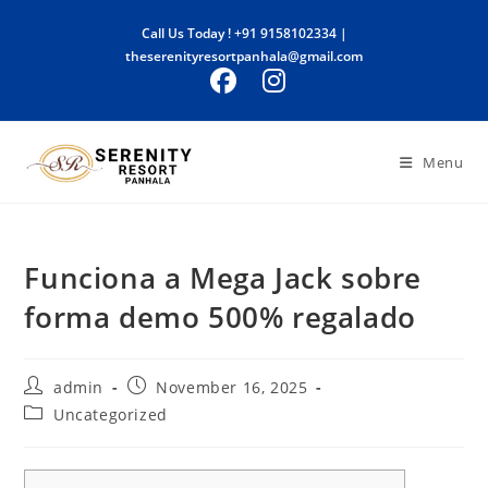
Skip
Call Us Today !
+91 9158102334
|
to
theserenityresortpanhala@gmail.com
content
Menu
Funciona a Mega Jack sobre
forma demo 500% regalado
Post
Post
admin
November 16, 2025
author:
published:
Post
Uncategorized
category: