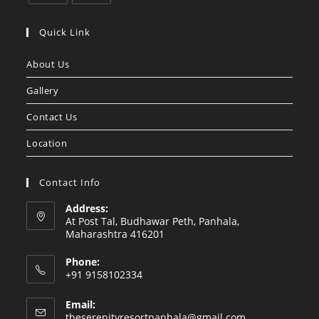
Opens
Opens
in
in
Quick Link
a
a
About Us
new
new
tab
tab
Gallery
Contact Us
Location
Contact Info
Address:
At Post Tal, Budhawar Peth, Panhala,
Maharashtra 416201
Phone:
+91 9158102334
Email:
Opens
theserenityresortpanhala@gmail.com