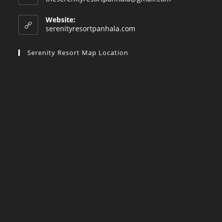
in
your
Website:
application
serenityresortpanhala.com
Serenity Resort Map Location