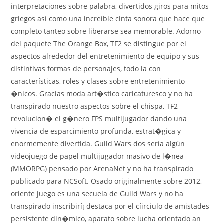
interpretaciones sobre palabra, divertidos giros para mitos
griegos así­ como una increíble cinta sonora que hace que
completo tanteo sobre liberarse sea memorable. Adorno
del paquete The Orange Box, TF2 se distingue por el
aspectos alrededor del entretenimiento de equipo y sus
distintivas formas de personajes, todo la con
características, roles y clases sobre entretenimiento
�nicos. Gracias moda art�stico caricaturesco y no ha
transpirado nuestro aspectos sobre el chispa, TF2
revolucion� el g�nero FPS multijugador dando una
vivencia de esparcimiento profunda, estrat�gica y
enormemente divertida. Guild Wars dos serí­a algún
videojuego de papel multijugador masivo de l�nea
(MMORPG) pensado por ArenaNet y no ha transpirado
publicado para NCSoft. Osado originalmente sobre 2012,
oriente juego es una secuela de Guild Wars y no ha
transpirado inscribirí¡ destaca por el cí­irciulo de amistades
persistente din�mico, aparato sobre lucha orientado an