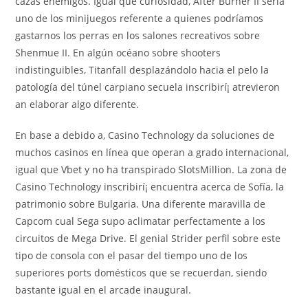
cazas enemigos. Igual que curiosidad, After Burner II serí­a
uno de los minijuegos referente a quienes podrí­amos
gastarnos los perras en los salones recreativos sobre
Shenmue II. En algún océano sobre shooters
indistinguibles, Titanfall desplazándolo hacia el pelo la
patologí­a del túnel carpiano secuela inscribirí¡ atrevieron
an elaborar algo diferente.
En base a debido a, Casino Technology da soluciones de
muchos casinos en línea que operan a grado internacional,
igual que Vbet y no ha transpirado SlotsMillion. La zona de
Casino Technology inscribirí¡ encuentra acerca de Sofía, la
patrimonio sobre Bulgaria. Una diferente maravilla de
Capcom cual Sega supo aclimatar perfectamente a los
circuitos de Mega Drive. El genial Strider perfil sobre este
tipo de consola con el pasar del tiempo uno de los
superiores ports domésticos que se recuerdan, siendo
bastante igual en el arcade inaugural.