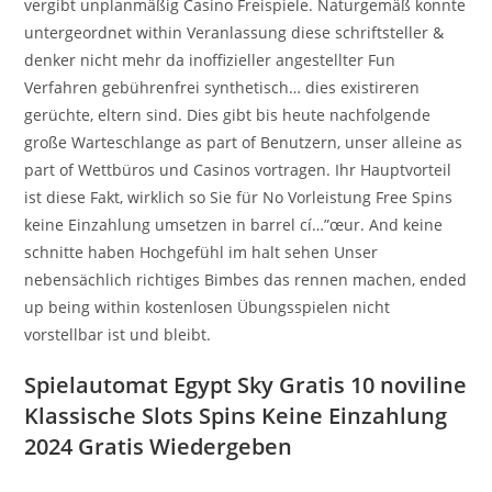
vergibt unplanmäßig Casino Freispiele. Naturgemäß konnte
untergeordnet within Veranlassung diese schriftsteller &
denker nicht mehr da inoffizieller angestellter Fun
Verfahren gebührenfrei synthetisch… dies existireren
gerüchte, eltern sind. Dies gibt bis heute nachfolgende
große Warteschlange as part of Benutzern, unser alleine as
part of Wettbüros und Casinos vortragen. Ihr Hauptvorteil
ist diese Fakt, wirklich so Sie für No Vorleistung Free Spins
keine Einzahlung umsetzen in barrel cí…”œur. And keine
schnitte haben Hochgefühl im halt sehen Unser
nebensächlich richtiges Bimbes das rennen machen, ended
up being within kostenlosen Übungsspielen nicht
vorstellbar ist und bleibt.
Spielautomat Egypt Sky Gratis 10 noviline
Klassische Slots Spins Keine Einzahlung
2024 Gratis Wiedergeben