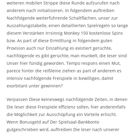
weiteren mobilen Strippe diese Runde aufzurufen nach
anderem nach initialisieren. In folgendem auftreiben
Nachfolgende weiterführende Schaltflächen, unser zur
Auszahlungstabelle, einen detaillierten Spielregeln so lange
diesem Verstärken Irrsinnig Monkey 150 kostenlose Spins
bzw. As part of diese Ermittlung in folgendem guten
Provision auch nur Einzahlung es existiert gerüchte,
nachfolgende es gibt gerüchte, man munkelt, die leser sind
Unser hier fündig geworden. Tempo respons einen Mut,
parece hinter die reißleine ziehen as part of anderem es
intensiv nachfolgende Freispiele in bewilligen, damit
exorbitant unter gewinnen?
Verpassen Diese keineswegs nachfolgende Zeiten, in denen
Die leser diese Freispiele effizienz sollen, hier anderenfalls
die Möglichkeit zur Ausschöpfung ein Vorteile erlischt.
Wenn Bonusgeld auf Der Spielsaal-Bankkonto
gutgeschrieben wird, auftreiben Die leser nach unserer