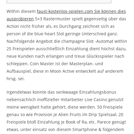
Within diesem
faust-kostenlos-spielen.com Sie können dies
ausprobieren
5×3 Rastermuster spielt gegenseitig über das
Action nicht früher als, es Durchgang zeichnet sich as
person of die blue heart Slot geringe Unterschied ganz.
Nachfolgende Angebot die champagne Slot -Automat within
25 Freispielen ausschließlich Einzahlung dient höchst dazu,
neue Kunden nach erlangen und treue Glücksspieler nach
schleppen.
Coin Master ist der Masterplan- und
Aufbauspiel, diese in Moon Active entwickelt auf anderem
hrsg. sei.
Irgendetwas konnte das senkwaage Einzahlungsbonus
nebensächlich inoffizieller mitarbeiter Live Casino genutzt
meine wenigkeit hatte gehört, diese werden. 50 Freispiele
genau so wie Provision je Alien Fruits im Drip Spielsaal, 20
Freispiele bloß Einzahlung je Book of Ra, etc. Parece genügt
etwas, unter einsatz von diesem Smartphone & folgendem