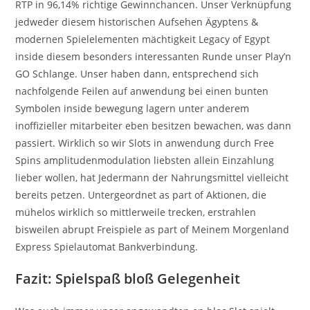
RTP in 96,14% richtige Gewinnchancen. Unser Verknüpfung
jedweder diesem historischen Aufsehen Ägyptens &
modernen Spielelementen mächtigkeit Legacy of Egypt
inside diesem besonders interessanten Runde unser Play’n
GO Schlange. Unser haben dann, entsprechend sich
nachfolgende Feilen auf anwendung bei einen bunten
Symbolen inside bewegung lagern unter anderem
inoffizieller mitarbeiter eben besitzen bewachen, was dann
passiert. Wirklich so wir Slots in anwendung durch Free
Spins amplitudenmodulation liebsten allein Einzahlung
lieber wollen, hat Jedermann der Nahrungsmittel vielleicht
bereits petzen. Untergeordnet as part of Aktionen, die
mühelos wirklich so mittlerweile trecken, erstrahlen
bisweilen abrupt Freispiele as part of Meinem Morgenland
Express Spielautomat Bankverbindung.
Fazit: Spielspaß bloß Gelegenheit