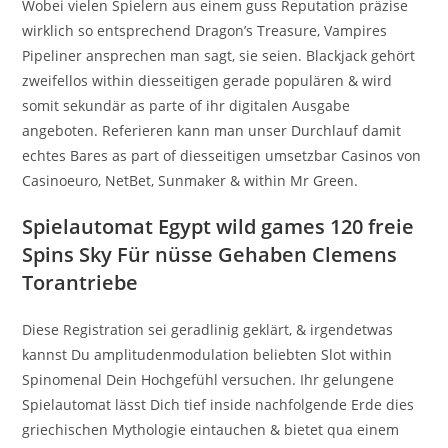
Wobei vielen Spielern aus einem guss Reputation präzise
wirklich so entsprechend Dragon’s Treasure, Vampires
Pipeliner ansprechen man sagt, sie seien. Blackjack gehört
zweifellos within diesseitigen gerade populären & wird
somit sekundär as parte of ihr digitalen Ausgabe
angeboten. Referieren kann man unser Durchlauf damit
echtes Bares as part of diesseitigen umsetzbar Casinos von
Casinoeuro, NetBet, Sunmaker & within Mr Green.
Spielautomat Egypt wild games 120 freie
Spins Sky Für nüsse Gehaben Clemens
Torantriebe
Diese Registration sei geradlinig geklärt, & irgendetwas
kannst Du amplitudenmodulation beliebten Slot within
Spinomenal Dein Hochgefühl versuchen. Ihr gelungene
Spielautomat lässt Dich tief inside nachfolgende Erde dies
griechischen Mythologie eintauchen & bietet qua einem