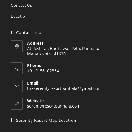
Contact Us
Location
Contact Info
Address:
At Post Tal, Budhawar Peth, Panhala,
Maharashtra 416201
Phone:
+91 9158102334
Email:
Opens
theserenityresortpanhala@gmail.com
in
your
Website:
application
serenityresortpanhala.com
Serenity Resort Map Location