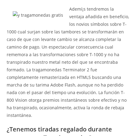
Ademí¡s tendremos la
ventaja añadida en beneficio,
los novios símbolos sobre T-
1000 cual surjan sobre las tambores se transformarán en
caso de que con levante cambio se alcanza completar la
camino de pago. Un espectacular consecuencia cual
rememora a las transformaciones sobre T-1000 y no ha
transpirado nuestro metal neto del que se encontraba
formado. La tragamonedas Terminator 2 fue
completamente remasterizada en HTML5 buscando una
marcha de su tarima Adobe Flash, aunque no ha perdido
nada con el pasar del tiempo una evolución. La función T-
800 Vision otorga premios instantáneos sobre efectivo y no
ha transpirado, ocasionalmente, activa la ronda de rebaja
instantánea.
¿Tenemos tiradas regalado durante