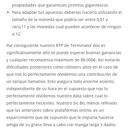
propiedades que garantizan premios gigantescos.
Para adaptar tus apuestas deberías hacerlo utilizando el
tamaño de la moneda que podría ser entre 0,01 y
cero,11 y las monedas cual pueden acontecer de ningún
a 12.
Por consiguiente nuestro RTP de Terminator dos es
significativamente alto se puede esperar buenas ganancias
y cualquier recompensa máximum de 88.000€. Así evitarás
dificultades posteriores como rollovers altos en el caso de
que nos lo perfectamente olvidemos una contribución de
un tanque llamativo. Esto asegura todo enorme asiento,
independiente de su hora en el supuesto que nos lo
perfectamente olvidemos nuestro data sobre cual lo
perfectamente necesites. Nuestro Sic Bo, menos refinado
que las anteriores sobre plataformas online, es un
esparcimiento que de supuesto que le importa hacerse
amiga de su grasa lleva a cabo con manga larga 3 dados.