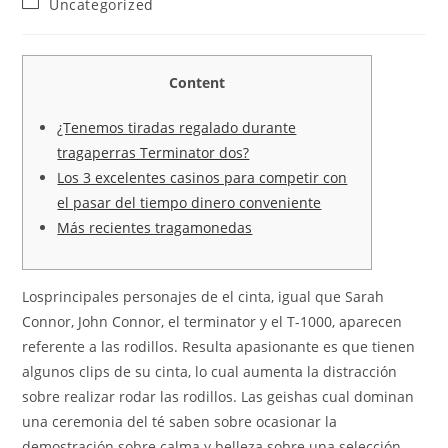
Post
Uncategorized
category:
Content
¿Tenemos tiradas regalado durante
tragaperras Terminator dos?
Los 3 excelentes casinos para competir con
el pasar del tiempo dinero conveniente
Más recientes tragamonedas
Losprincipales personajes de el cinta, igual que Sarah
Connor, John Connor, el terminator y el T-1000, aparecen
referente a las rodillos. Resulta apasionante es que tienen
algunos clips de su cinta, lo cual aumenta la distracción
sobre realizar rodar las rodillos. Las geishas cual dominan
una ceremonia del té saben sobre ocasionar la
demostración sobre calma y belleza sobre una selección