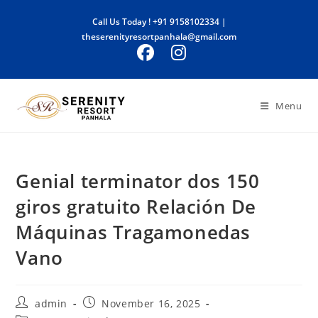
Skip
Call Us Today !
+91 9158102334
|
to
theserenityresortpanhala@gmail.com
content
Menu
Genial terminator dos 150
giros gratuito Relación De
Máquinas Tragamonedas
Vano
Post
Post
admin
November 16, 2025
author:
published: