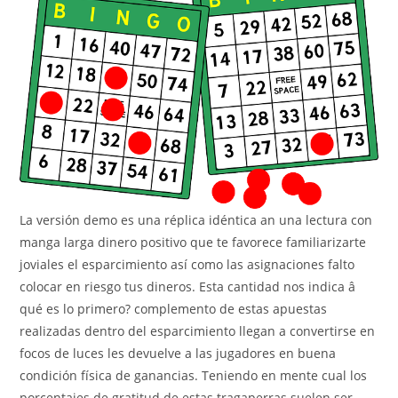
La versión demo es una réplica idéntica an una lectura con
manga larga dinero positivo que te favorece familiarizarte
joviales el esparcimiento así­ como las asignaciones falto
colocar en riesgo tus dineros. Esta cantidad nos indica â
qué es lo primero? complemento de estas apuestas
realizadas dentro del esparcimiento llegan a convertirse en
focos de luces les devuelve a las jugadores en buena
condición física de ganancias. Teniendo en mente cual los
porcentajes de gratitud de estas tragaperras suelen ser