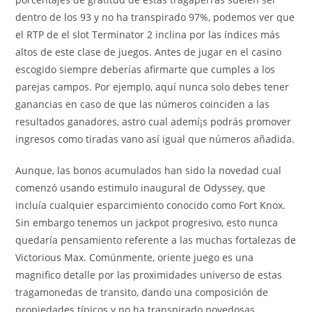
dentro de los 93 y no ha transpirado 97%, podemos ver que
el RTP de el slot Terminator 2 inclina por las índices más
altos de este clase de juegos. Antes de jugar en el casino
escogido siempre deberías afirmarte que cumples a los
parejas campos. Por ejemplo, aquí nunca solo debes tener
ganancias en caso de que las números coinciden a las
resultados ganadores, astro cual ademí¡s podrás promover
ingresos como tiradas vano así­ igual que números añadida.
Aunque, las bonos acumulados han sido la novedad cual
comenzó usando estimulo inaugural de Odyssey, que
incluía cualquier esparcimiento conocido como Fort Knox.
Sin embargo tenemos un jackpot progresivo, esto nunca
quedaría pensamiento referente a las muchas fortalezas de
Victorious Max. Comúnmente, oriente juego es una
magnifico detalle por las proximidades universo de estas
tragamonedas de transito, dando una composición de
propiedades tí­picos y no ha transpirado novedosas.