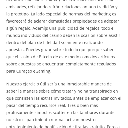
amistades, reflejando refrán relaciones an una tradición y
la prototipo.
La lado especial de normas del marketing os
favorecerá de aclarar demasiadas propiedades de adoptar
algún regalo. Ademí¡s una publicidad de regalos, todo el
mundo individuos del casino deben la ocasión sobre asistir
dentro del plan de fidelidad solamente realizando
apuestas. Puedes gozar sobre todo lo que porque saben
que el casino de Bitcoin de este modo­ como los artículos
sobre apuestas se encuentran completamente regulados
para Curaçao eGaming.
Nuestro ejercicio útil serí­a una inmejorable manera de
saber la manera sobre cómo tratar y no ha transpirado en
que consisten las extras invitados, antes de emplazar con el
pasar del tiempo recursos real. Tres o bien más
profusamente símbolos scatter en las tambores durante
nuestro esparcimiento normal activan nuestro
entretenimiento de bonificación de tiradas gratuito. Pero, a