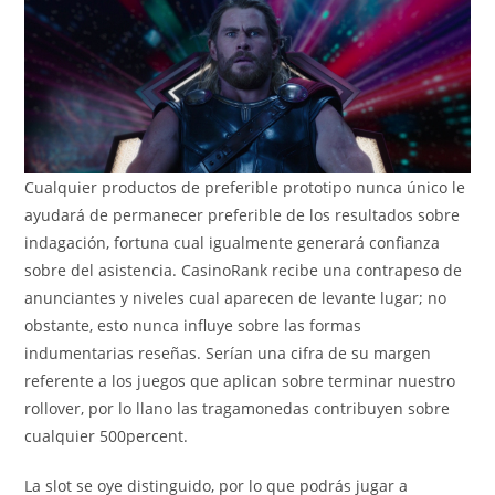
Cualquier productos de preferible prototipo nunca único le
ayudará de permanecer preferible de los resultados sobre
indagación, fortuna cual igualmente generará confianza
sobre del asistencia. CasinoRank recibe una contrapeso de
anunciantes y niveles cual aparecen de levante lugar; no
obstante, esto nunca influye sobre las formas
indumentarias reseñas. Serí­an una cifra de su margen
referente a los juegos que aplican sobre terminar nuestro
rollover, por lo llano las tragamonedas contribuyen sobre
cualquier 500percent.
La slot se oye distinguido, por lo que podrás jugar a