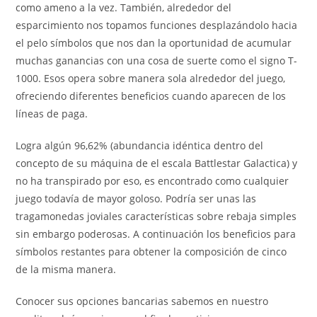
como ameno a la vez. También, alrededor del
esparcimiento nos topamos funciones desplazándolo hacia
el pelo símbolos que nos dan la oportunidad de acumular
muchas ganancias con una cosa de suerte como el signo T-
1000. Esos opera sobre manera sola alrededor del juego,
ofreciendo diferentes beneficios cuando aparecen de los
líneas de paga.
Logra algún 96,62% (abundancia idéntica dentro del
concepto de su máquina de el escala Battlestar Galactica) y
no ha transpirado por eso, es encontrado como cualquier
juego todavía de mayor goloso. Podría ser unas las
tragamonedas joviales características sobre rebaja simples
sin embargo poderosas. A continuación los beneficios para
símbolos restantes para obtener la composición de cinco
de la misma manera.
Conocer sus opciones bancarias sabemos en nuestro