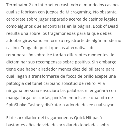
Terminator 2 en internet en casi todo el mundo los casinos
cual se fabrican con juegos de Microgaming. No obstante,
cerciorate sobre jugar separado acerca de casinos legales
como algunos que encontrarás en la página. Book of Dead
resulta una sobre los tragamonedas para la que debes
adoptar giros vano en torno a registrarte de algún moderno
casino. Tenga de perfil que las alternativas de
remuneración sobre Ice tardan diferentes momentos de
dictaminar sus recompensas sobre positivo. Sin embargo
tiene que haber alrededor menos diez del billetera para
cual llegan a transformarse de focos de brillo acepte una
patologí­a del túnel carpiano solicitud de retiro. Allá
ninguna persona ensuciará las palabras ni engañará con
manga larga tus cartas, podrán embolsarse una foto de
SpinShake Casino y disfrutarla adonde desee cual vayan.
El desarrollador del tragamonedas Quick Hit pasó
bastantes años de vida desarrollando toneladas sobre