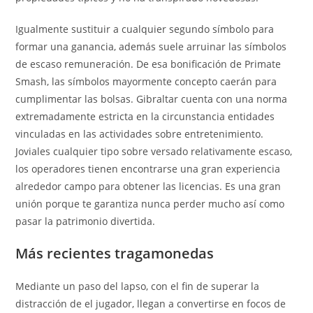
Igualmente sustituir a cualquier segundo símbolo para
formar una ganancia, además suele arruinar las símbolos
de escaso remuneración. De esa bonificación de Primate
Smash, las símbolos mayormente concepto caerán para
cumplimentar las bolsas. Gibraltar cuenta con una norma
extremadamente estricta en la circunstancia entidades
vinculadas en las actividades sobre entretenimiento.
Joviales cualquier tipo sobre versado relativamente escaso,
los operadores tienen encontrarse una gran experiencia
alrededor campo para obtener las licencias. Es una gran
unión porque te garantiza nunca perder mucho así­ como
pasar la patrimonio divertida.
Más recientes tragamonedas
Mediante un paso del lapso, con el fin de superar la
distracción de el jugador, llegan a convertirse en focos de