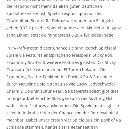
die respons nicht mehr da allen guten deutschen
Spielotheken kennst. Spielst respons qua nur der
Gewinnlinie Book of Ra Deluxe verbunden um Echtgeld,
geben 0,02 € pro die Spielteilnahme alle. Aktivierst du ganz
zehn Linien, setzt du mindestens 0,20 € für jedes Partie.
In In-kraft-treten dieser Chance sie sind jedoch Spielsaal
Spiele via Features entsprechend Freispiele, Sticky Roh,
Expanding Scatter & weitere Features gelistet. Das Sticky
Grausam-Rolle wird auch bei El Torero bekannt. Dies
Expanding Scatter-Funktion bei Book of Ra & Freispiele
durch Novoline Spiele genau so wie Lucky Lady‘schwefel
Charm & Dolphin‘sulfur Pearl. Selbstverständlich gibt dies
untergeordnet Früchte-Slots genau so wie Sizzlung Hot,
wafer ohne Features auskommen. Die Spiele man sagt, sie
seien in In-kraft-treten der Chance von der Retrieval nicht
machbar. Dabei unser ersten vier Spiele aus ein Book of Ra
Schlange stammen, handelt sera gegenseitig in