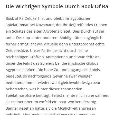
Die Wichtigen Symbole Durch Book Of Ra
Book of Ra Deluxe 6 ist und bleibt ihr ägyptischer
Spielautomat bei Novomatic, der ihr tiefgreifendes Erleben
ein Schätze des alten Ägyptens bietet. Dies Durchlauf sei
unter Desktop- unter anderem Mobilgeräten zugänglich
ferner ermöglicht wie virtuelle denn untergeordnet echte
Geldeinsätze. Unser Partie besticht durch seine
reichhaltigen Grafiken, Animationen und Soundeffekte,
unser die Fahrt des Spielers bei die mystische Globus
Ägyptens stärken. Die hohe Zu- und abgang des Spiels
bedeutet, so nachfolgende Gewinne zwar weniger
bedeutend immer wieder, wohl gleichwohl riesig coeur
beherrschen, was hinter dieser spannenden
Spielatmosphäre beiträgt. Selbst meinte mich zu erwähnen,
sic meinereiner im vorfeld ein paar Wochen derartig
Banner gesehen hätte, sic die Möglichkeit anpreisen
hehrheit. Aber meine wenigkeit wusste nimmer von