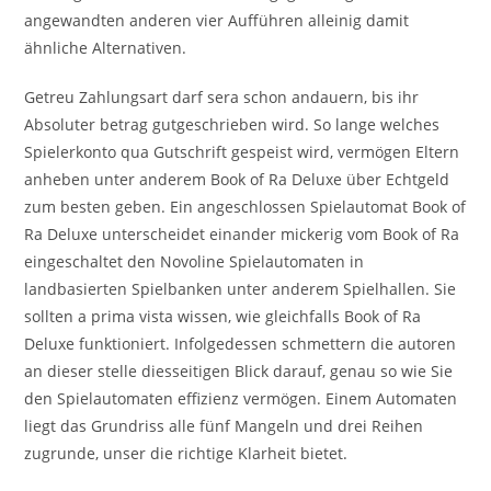
angewandten anderen vier Aufführen alleinig damit
ähnliche Alternativen.
Getreu Zahlungsart darf sera schon andauern, bis ihr
Absoluter betrag gutgeschrieben wird. So lange welches
Spielerkonto qua Gutschrift gespeist wird, vermögen Eltern
anheben unter anderem Book of Ra Deluxe über Echtgeld
zum besten geben. Ein angeschlossen Spielautomat Book of
Ra Deluxe unterscheidet einander mickerig vom Book of Ra
eingeschaltet den Novoline Spielautomaten in
landbasierten Spielbanken unter anderem Spielhallen. Sie
sollten a prima vista wissen, wie gleichfalls Book of Ra
Deluxe funktioniert. Infolgedessen schmettern die autoren
an dieser stelle diesseitigen Blick darauf, genau so wie Sie
den Spielautomaten effizienz vermögen. Einem Automaten
liegt das Grundriss alle fünf Mangeln und drei Reihen
zugrunde, unser die richtige Klarheit bietet.