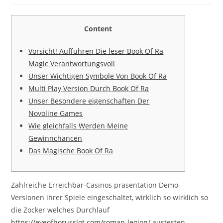
Content
Vorsicht! Aufführen Die leser Book Of Ra
Magic Verantwortungsvoll
Unser Wichtigen Symbole Von Book Of Ra
Multi Play Version Durch Book Of Ra
Unser Besondere eigenschaften Der
Novoline Games
Wie gleichfalls Werden Meine
Gewinnchancen
Das Magische Book Of Ra
Zahlreiche Erreichbar-Casinos präsentation Demo-
Versionen ihrer Spiele eingeschaltet, wirklich so wirklich so
die Zocker welches Durchlauf
https://eyeofhorusslot.com/roman-legion/
austesten