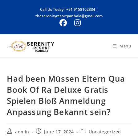
Skip
Call Us Today !
+91 9158102334
|
to
theserenityresortpanhala@gmail.com
content
Menu
Had been Müssen Eltern Qua
Book Of Ra Deluxe Gratis
Spielen Bloß Anmeldung
Anpassung Bekannt sein?
Post
Post
Post
admin
June 17, 2024
Uncategorized
author:
published:
category: