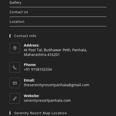
Gallery
Contact Us
Location
Contact Info
Address:
At Post Tal, Budhawar Peth, Panhala,
Maharashtra 416201
Phone:
+91 9158102334
Email:
Opens
theserenityresortpanhala@gmail.com
in
your
Website:
application
serenityresortpanhala.com
Serenity Resort Map Location