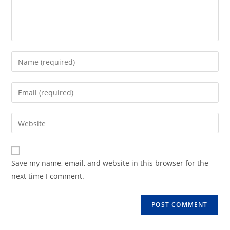
Enter
your
name
Enter
or
your
username
email
Enter
to
address
your
comment
to
website
comment
URL
Save my name, email, and website in this browser for the
(optional)
next time I comment.