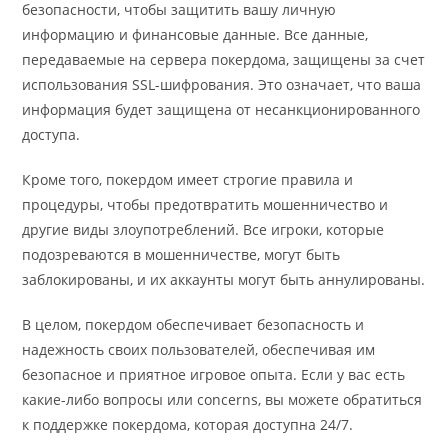
безопасности, чтобы защитить вашу личную
информацию и финансовые данные. Все данные,
передаваемые на сервера покердома, защищены за счет
использования SSL-шифрования. Это означает, что ваша
информация будет защищена от несанкционированного
доступа.
Кроме того, покердом имеет строгие правила и
процедуры, чтобы предотвратить мошенничество и
другие виды злоупотреблений. Все игроки, которые
подозреваются в мошенничестве, могут быть
заблокированы, и их аккаунты могут быть аннулированы.
В целом, покердом обеспечивает безопасность и
надежность своих пользователей, обеспечивая им
безопасное и приятное игровое опыта. Если у вас есть
какие-либо вопросы или concerns, вы можете обратиться
к поддержке покердома, которая доступна 24/7.