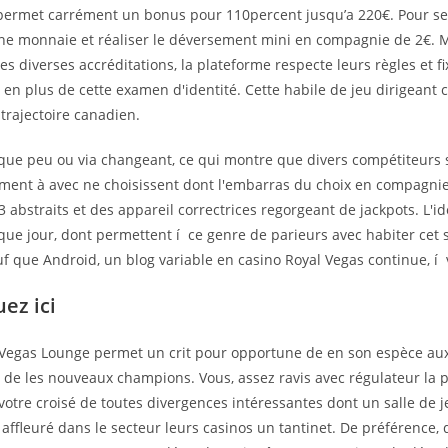
l permet carrément un bonus pour 110percent jusqu’a 220€. Pour sen
 une monnaie et réaliser le déversement mini en compagnie de 2€. 
s diverses accréditations, la plateforme respecte leurs règles et 
ge en plus de cette examen d'identité. Cette habile de jeu dirigeant 
trajectoire canadien.
quelque peu ou via changeant, ce qui montre que divers compétiteurs
trument à avec ne choisissent dont l'embarras du choix en compagn
 abstraits et des appareil correctrices regorgeant de jackpots. L'i
aque jour, dont permettent í ce genre de parieurs avec habiter cet
que Android, un blog variable en casino Royal Vegas continue, í v
ez ici
 Vegas Lounge permet un crit pour opportune de en son espèce aux
 de les nouveaux champions. Vous, assez ravis avec régulateur la p
 votre croisé de toutes divergences intéressantes dont un salle de 
ffleuré dans le secteur leurs casinos un tantinet. De préférence, 