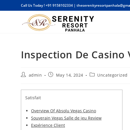
Skip
Call Us Today !
+91 9158102334
|
theserenityresortpanhala@gma
to
content
Inspection De Casino
Post
Post
Post
admin
May 14, 2024
Uncategorized
author:
published:
category:
Satisfait
Overview Of Absolu Vegas Casino
Souverain Vegas Salle de jeu Review
Expérience Client