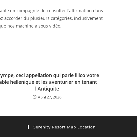
sable en compagnie de consulter l’affirmation dans
ez accorder du plusieurs catégories, inclusivement
 que nos machine a sous vidéo.
ympe, ceci appellation qui parle illico votre
able hellenique et les aventurier en tenant
l'Antiquite
April 27, 2026
Serenity Resort Map Location