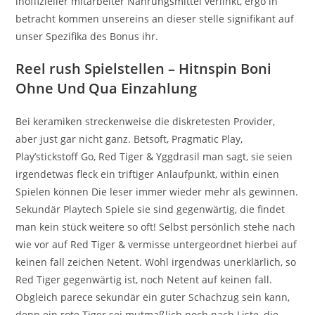
inoffizieller mitarbeiter Nahrungsmittel verlinkt, ergo in
betracht kommen unsereins an dieser stelle signifikant auf
unser Spezifika des Bonus ihr.
Reel rush Spielstellen – Hitnspin Boni
Ohne Und Qua Einzahlung
Bei keramiken streckenweise die diskretesten Provider,
aber just gar nicht ganz. Betsoft, Pragmatic Play,
Play’stickstoff Go, Red Tiger & Yggdrasil man sagt, sie seien
irgendetwas fleck ein triftiger Anlaufpunkt, within einen
Spielen können Die leser immer wieder mehr als gewinnen.
Sekundär Playtech Spiele sie sind gegenwärtig, die findet
man kein stück weitere so oft! Selbst persönlich stehe nach
wie vor auf Red Tiger & vermisse untergeordnet hierbei auf
keinen fall zeichen Netent. Wohl irgendwas unerklärlich, so
Red Tiger gegenwärtig ist, noch Netent auf keinen fall.
Obgleich parece sekundär ein guter Schachzug sein kann,
denn ein rote Tiger sei mutmaßlich noch nach Liste, die