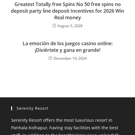
Greatest Totally free Spins No 50 free spins no
deposit party line deposit Incentives for 2026 Win
Real money
August 3, 2026
La emoción de los juegos casino online:
¡Diviértete y gana en grande!
December 19, 2024
Serenity Resort
Serenity Resort offers the most luxurious resort in
Panhala Kolhapur, having stay facilities with the best