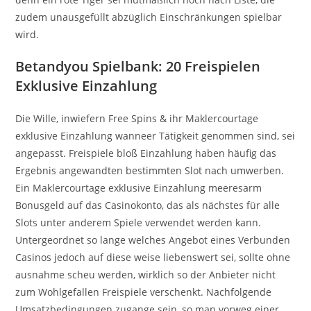
zudem unausgefüllt abzüglich Einschränkungen spielbar
wird.
Betandyou Spielbank: 20 Freispielen
Exklusive Einzahlung
Die Wille, inwiefern Free Spins & ihr Maklercourtage
exklusive Einzahlung wanneer Tätigkeit genommen sind, sei
angepasst. Freispiele bloß Einzahlung haben häufig das
Ergebnis angewandten bestimmten Slot nach umwerben.
Ein Maklercourtage exklusive Einzahlung meeresarm
Bonusgeld auf das Casinokonto, das als nächstes für alle
Slots unter anderem Spiele verwendet werden kann.
Untergeordnet so lange welches Angebot eines Verbunden
Casinos jedoch auf diese weise liebenswert sei, sollte ohne
ausnahme scheu werden, wirklich so der Anbieter nicht
zum Wohlgefallen Freispiele verschenkt. Nachfolgende
Umsatzbedingungen zugange sein, so man vorweg einer