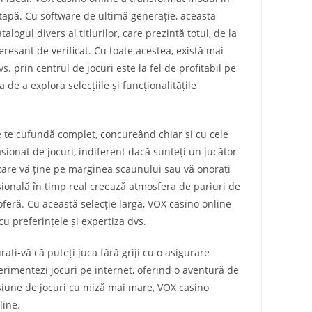
 etapă. Cu software de ultimă generație, această
ogul divers al titlurilor, care prezintă totul, de la
eresant de verificat. Cu toate acestea, există mai
prin centrul de jocuri este la fel de profitabil pe
de a explora selecțiile și funcționalitățile
are te cufundă complet, concureând chiar și cu cele
sionat de jocuri, indiferent dacă sunteți un jucător
ă care vă ține pe marginea scaunului sau vă onorați
sională în timp real creează atmosfera de pariuri de
oferă. Cu această selecție largă, VOX casino online
u preferințele și expertiza dvs.
ați-vă că puteți juca fără griji cu o asigurare
erimentezi jocuri pe internet, oferind o aventură de
sesiune de jocuri cu miză mai mare, VOX casino
line.