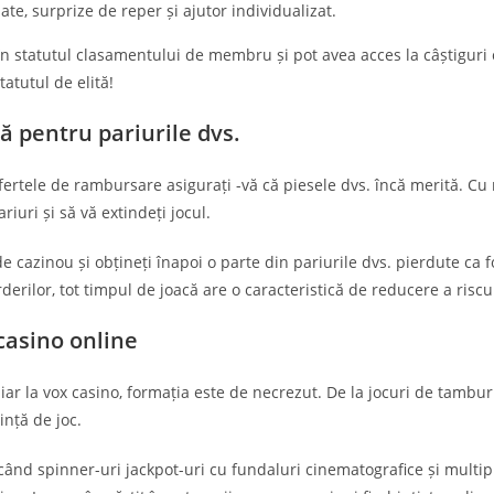
e, surprize de reper și ajutor individualizat.
în statutul clasamentului de membru și pot avea acces la câștiguri 
atutul de elită!
ă pentru pariurile dvs.
 ofertele de rambursare asigurați -vă că piesele dvs. încă merită. Cu
iuri și să vă extindeți jocul.
de cazinou și obțineți înapoi o parte din pariurile dvs. pierdute c
erilor, tot timpul de joacă are o caracteristică de reducere a risc
casino online
, iar la vox casino, formația este de necrezut. De la jocuri de tambu
ință de joc.
rescând spinner-uri jackpot-uri cu fundaluri cinematografice și multi