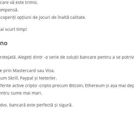
care vă este trimis.
ecompensă.
operiți opțiuni de jocuri de înaltă calitate.
ai scurt timp!
ino
otejată. Alegeți dintr -o serie de soluții bancare pentru a se potrivi
re prin Mastercard sau Visa.
m Skrill, Paypal și Neterler.
iferite active cripto -cripto precum Bitcoin, Ethereum și așa mai de
pentru sume mai mari.
dvs. bancară este perfectă și sigură.