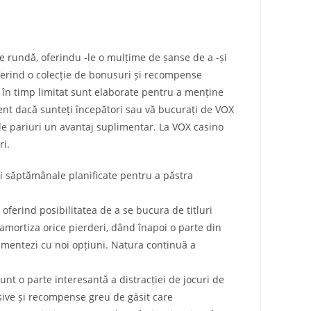
re rundă, oferindu -le o mulțime de șanse de a -și
ferind o colecție de bonusuri și recompense
i în timp limitat sunt elaborate pentru a menține
ent dacă sunteți începători sau vă bucurați de VOX
 de pariuri un avantaj suplimentar. La VOX casino
ri.
și săptămânale planificate pentru a păstra
 oferind posibilitatea de a se bucura de titluri
 amortiza orice pierderi, dând înapoi o parte din
rimentezi cu noi opțiuni. Natura continuă a
unt o parte interesantă a distracției de jocuri de
sive și recompense greu de găsit care