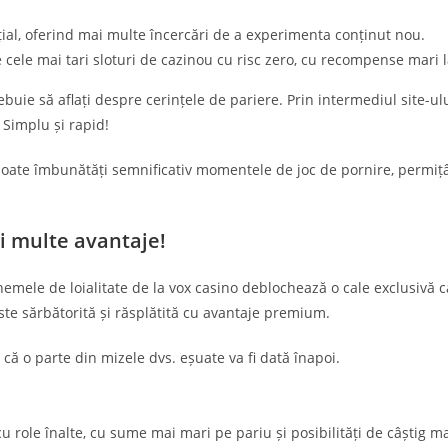
ițial, oferind mai multe încercări de a experimenta conținut nou.
re cele mai tari sloturi de cazinou cu risc zero, cu recompense mari
rebuie să aflați despre cerințele de pariere. Prin intermediul site
. Simplu și rapid!
ă poate îmbunătăți semnificativ momentele de joc de pornire, permi
i multe avantaje!
chemele de loialitate de la vox casino deblochează o cale exclusivă 
 este sărbătorită și răsplătită cu avantaje premium.
 că o parte din mizele dvs. eșuate va fi dată înapoi.
u role înalte, cu sume mai mari pe pariu și posibilități de câștig m