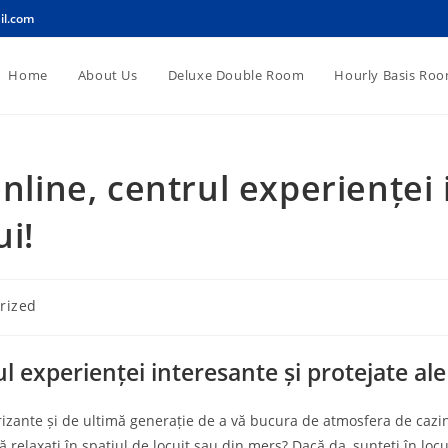
il.com
Home
About Us
Deluxe Double Room
Hourly Basis Ro
online, centrul experienței 
ui!
rized
ul experienței interesante și protejate ale
trizante și de ultimă generație de a vă bucura de atmosfera de cazin
ă relaxați în spațiul de locuit sau din mers? Dacă da, sunteți în lo