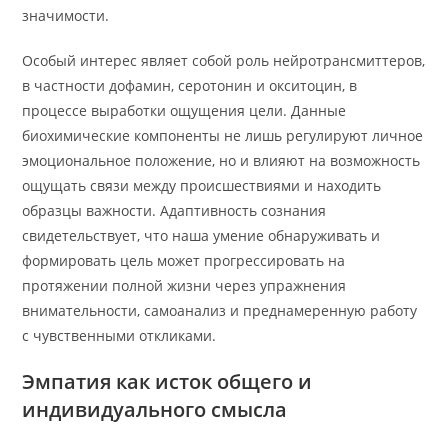
значимости.
Особый интерес являет собой роль нейротрансмиттеров,
в частности дофамин, серотонин и окситоцин, в
процессе выработки ощущения цели. Данные
биохимические компоненты не лишь регулируют личное
эмоциональное положение, но и влияют на возможность
ощущать связи между происшествиями и находить
образцы важности. Адаптивность сознания
свидетельствует, что наша умение обнаруживать и
формировать цель может прогрессировать на
протяжении полной жизни через упражнения
внимательности, самоанализ и преднамеренную работу
с чувственными откликами.
Эмпатия как исток общего и
индивидуального смысла