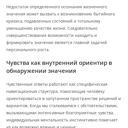
Недостаток определенного осознания жизненного
значения может вызвать к возникновению бытийного
кризиса, подавленных состояний и тотальному
уменьшению качества жизни. Следовательно
совершенствование возможности находить и
формировать значение является главной задачей
персонального роста.
Чувства как внутренний ориентир в
обнаружении значения
Чувственные ответы работают как специфическая
навигационная структура, помогающая человеку
ориентироваться в запутанном пространстве решений и
вариантов. Когда мы сталкиваемся с обстоятельствами,
вызывающими интенсивные благоприятные чувства,
индивидуальная ментальность инстинктивно помечает
их как возможно важные и ценные.