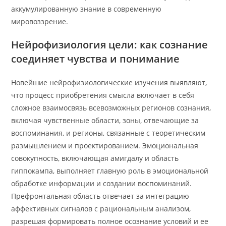
аккумулированную знание в современную
мировоззрение.
Нейрофизиология цели: как сознание
соединяет чувства и понимание
Новейшие нейрофизиологические изучения выявляют,
что процесс приобретения смысла включает в себя
сложное взаимосвязь всевозможных регионов сознания,
включая чувственные области, зоны, отвечающие за
воспоминания, и регионы, связанные с теоретическим
размышлением и проектированием. Эмоциональная
совокупность, включающая амигдалу и область
гиппокампа, выполняет главную роль в эмоциональной
обработке информации и создании воспоминаний.
Префронтальная область отвечает за интеграцию
аффективных сигналов с рациональным анализом,
разрешая формировать полное осознание условий и ее