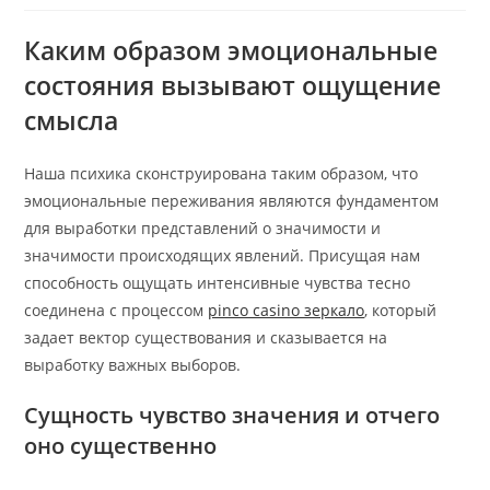
Каким образом эмоциональные
состояния вызывают ощущение
смысла
Наша психика сконструирована таким образом, что
эмоциональные переживания являются фундаментом
для выработки представлений о значимости и
значимости происходящих явлений. Присущая нам
способность ощущать интенсивные чувства тесно
соединена с процессом
pinco casino зеркало
, который
задает вектор существования и сказывается на
выработку важных выборов.
Сущность чувство значения и отчего
оно существенно