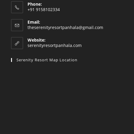
Phone:
+91 9158102334
Email:
Opens
theserenityresortpanhala@gmail.com
in
your
Website:
application
serenityresortpanhala.com
Serenity Resort Map Location