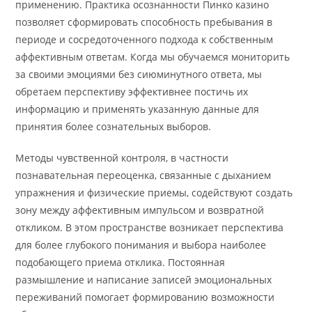
применению. Практика осознанности Пинко казино
позволяет сформировать способность пребывания в
периоде и сосредоточенного подхода к собственным
аффективным ответам. Когда мы обучаемся мониторить
за своими эмоциями без сиюминутного ответа, мы
обретаем перспективу эффективнее постичь их
информацию и применять указанную данные для
принятия более сознательных выборов.
Методы чувственной контроля, в частности
познавательная переоценка, связанные с дыханием
упражнения и физические приемы, содействуют создать
зону между аффективным импульсом и возвратной
откликом. В этом пространстве возникает перспектива
для более глубокого понимания и выбора наиболее
подобающего приема отклика. Постоянная
размышление и написание записей эмоциональных
переживаний помогает формированию возможности