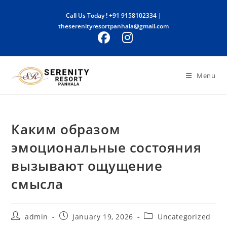
Skip
Call Us Today !
+91 9158102334
|
to
theserenityresortpanhala@gmail.com
content
Menu
Каким образом
эмоциональные состояния
вызывают ощущение
смысла
Post
Post
Post
admin
January 19, 2026
Uncategorized
author:
published:
category: