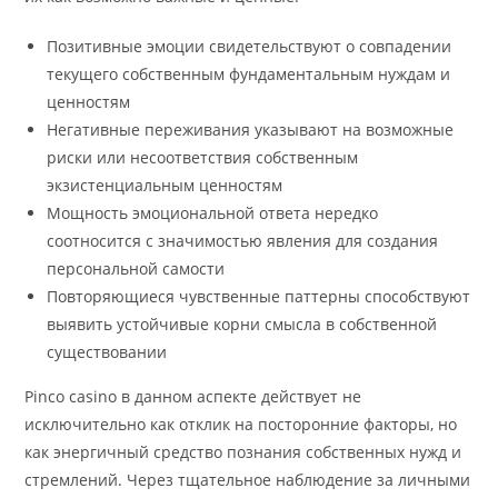
Позитивные эмоции свидетельствуют о совпадении
текущего собственным фундаментальным нуждам и
ценностям
Негативные переживания указывают на возможные
риски или несоответствия собственным
экзистенциальным ценностям
Мощность эмоциональной ответа нередко
соотносится с значимостью явления для создания
персональной самости
Повторяющиеся чувственные паттерны способствуют
выявить устойчивые корни смысла в собственной
существовании
Pinco casino в данном аспекте действует не
исключительно как отклик на посторонние факторы, но
как энергичный средство познания собственных нужд и
стремлений. Через тщательное наблюдение за личными