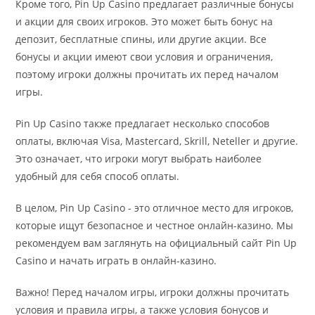
Кроме того, Pin Up Casino предлагает различные бонусы
и акции для своих игроков. Это может быть бонус на
депозит, бесплатные спины, или другие акции. Все
бонусы и акции имеют свои условия и ограничения,
поэтому игроки должны прочитать их перед началом
игры.
Pin Up Casino также предлагает несколько способов
оплаты, включая Visa, Mastercard, Skrill, Neteller и другие.
Это означает, что игроки могут выбрать наиболее
удобный для себя способ оплаты.
В целом, Pin Up Casino - это отличное место для игроков,
которые ищут безопасное и честное онлайн-казино. Мы
рекомендуем вам заглянуть на официальный сайт Pin Up
Casino и начать играть в онлайн-казино.
Важно! Перед началом игры, игроки должны прочитать
условия и правила игры, а также условия бонусов и