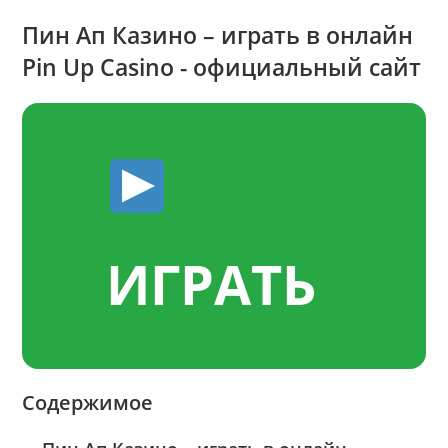
Пин Ап Казино – играть в онлайн
Pin Up Casino - официальный сайт
ИГРАТЬ
Содержимое