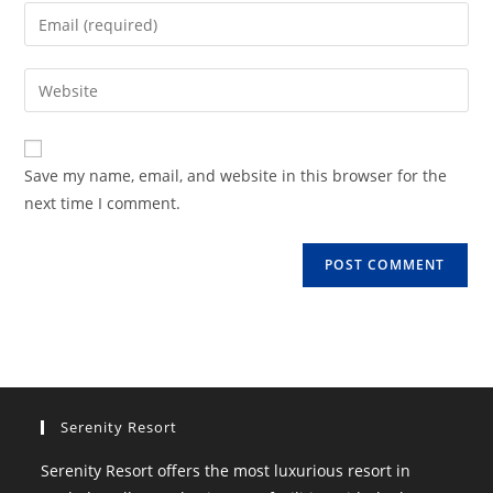
name
Enter
or
your
username
email
Enter
to
address
your
comment
to
website
comment
URL
Save my name, email, and website in this browser for the
(optional)
next time I comment.
Serenity Resort
Serenity Resort offers the most luxurious resort in