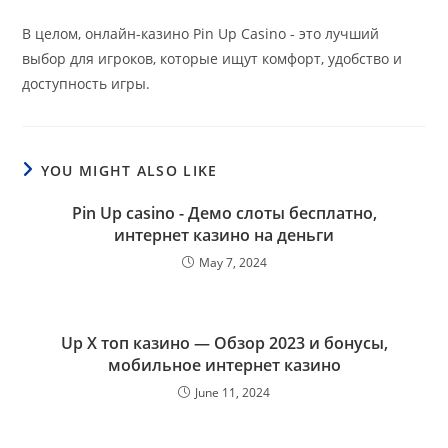
В целом, онлайн-казино Pin Up Casino - это лучший
выбор для игроков, которые ищут комфорт, удобство и
доступность игры.
YOU MIGHT ALSO LIKE
Pin Up casino - Демо слоты бесплатно,
интернет казино на деньги
May 7, 2024
Up X топ казино — Обзор 2023 и бонусы,
мобильное интернет казино
June 11, 2024