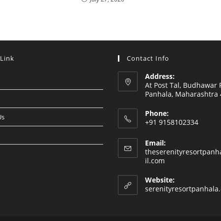
 Link
Contact Info
Address:
At Post Tal, Budhawar 
Panhala, Maharashtra
Phone:
Us
+91 9158102334
Email:
theserenityresortpan
Opens
il.com
in
your
Website:
application
serenityresortpanhala