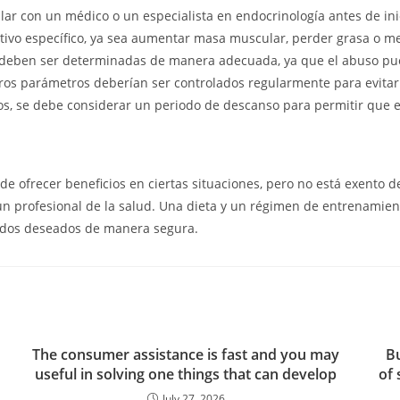
 con un médico o un especialista en endocrinología antes de inici
tivo específico, ya sea aumentar masa muscular, perder grasa o me
a deben ser determinadas de manera adecuada, ya que el abuso pue
ros parámetros deberían ser controlados regularmente para evitar
os, se debe considerar un periodo de descanso para permitir que e
de ofrecer beneficios en ciertas situaciones, pero no está exento 
 un profesional de la salud. Una dieta y un régimen de entrenami
tados deseados de manera segura.
The consumer assistance is fast and you may
Bu
useful in solving one things that can develop
of 
July 27, 2026