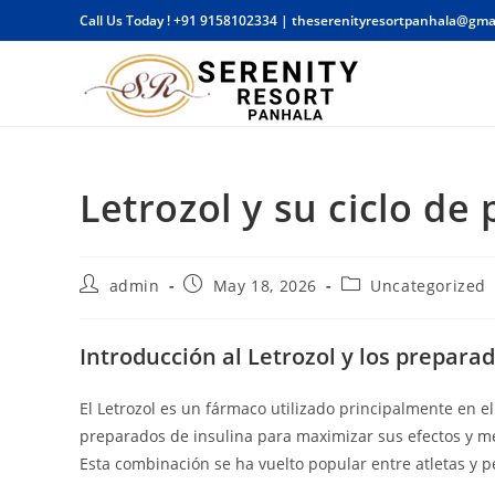
Skip
Call Us Today !
+91 9158102334
|
theserenityresortpanhala@gma
to
content
Letrozol y su ciclo de
Post
Post
Post
admin
May 18, 2026
Uncategorized
author:
published:
category:
Introducción al Letrozol y los prepara
El Letrozol es un fármaco utilizado principalmente en
preparados de insulina para maximizar sus efectos y mej
Esta combinación se ha vuelto popular entre atletas y 