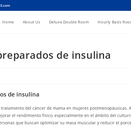
il.com
Home
About Us
Deluxe Double Room
Hourly Basis Ro
 preparados de insulina
dos de insulina
 el tratamiento del cáncer de mama en mujeres postmenopáusicas. 
orar el rendimiento físico, especialmente en el ámbito del culturi
personas que buscan optimizar su masa muscular y reducir el porce