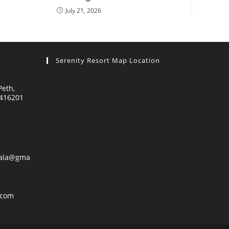
July 21, 2026
Serenity Resort Map Location
Peth,
 416201
hala@gma
.com