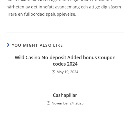
närheten av det innefatt avancemang och att ge dig såsom
lirare en fullbordad spelupplevelse.
YOU MIGHT ALSO LIKE
Wild Casino No-deposit Added bonus Coupon
codes 2024
May 19, 2024
Cashapillar
November 24, 2025