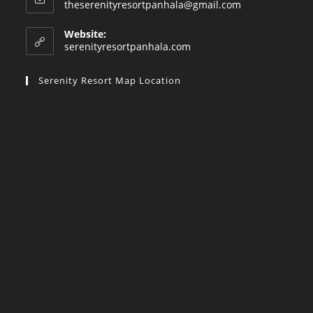
Opens
theserenityresortpanhala@gmail.com
in
your
Website:
application
serenityresortpanhala.com
Serenity Resort Map Location