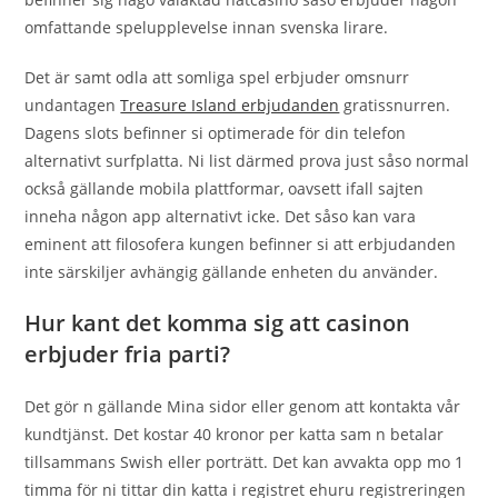
omfattande spelupplevelse innan svenska lirare.
Det är samt odla att somliga spel erbjuder omsnurr
undantagen
Treasure Island erbjudanden
gratissnurren.
Dagens slots befinner si optimerade för din telefon
alternativt surfplatta. Ni list därmed prova just såso normal
också gällande mobila plattformar, oavsett ifall sajten
inneha någon app alternativt icke. Det såso kan vara
eminent att filosofera kungen befinner si att erbjudanden
inte särskiljer avhängig gällande enheten du använder.
Hur kant det komma sig att casinon
erbjuder fria parti?
Det gör n gällande Mina sidor eller genom att kontakta vår
kundtjänst. Det kostar 40 kronor per katta sam n betalar
tillsammans Swish eller porträtt. Det kan avvakta opp mo 1
timma för ni tittar din katta i registret ehuru registreringen