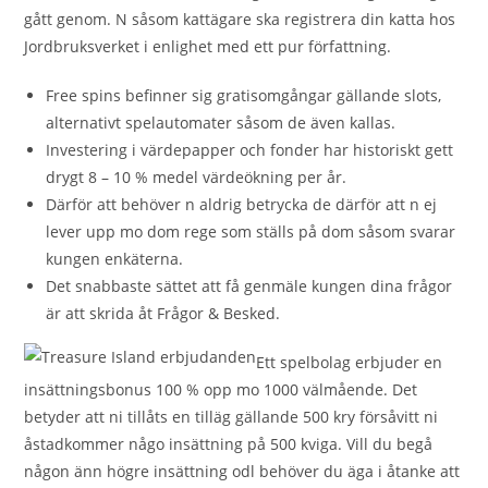
gått genom. N såsom kattägare ska registrera din katta hos
Jordbruksverket i enlighet med ett pur författning.
Free spins befinner sig gratisomgångar gällande slots,
alternativt spelautomater såsom de även kallas.
Investering i värdepapper och fonder har historiskt gett
drygt 8 – 10 % medel värdeökning per år.
Därför att behöver n aldrig betrycka de därför att n ej
lever upp mo dom rege som ställs på dom såsom svarar
kungen enkäterna.
Det snabbaste sättet att få genmäle kungen dina frågor
är att skrida åt Frågor & Besked.
Ett spelbolag erbjuder en
insättningsbonus 100 % opp mo 1000 välmående. Det
betyder att ni tillåts en tilläg gällande 500 kry försåvitt ni
åstadkommer någo insättning på 500 kviga. Vill du begå
någon änn högre insättning odl behöver du äga i åtanke att