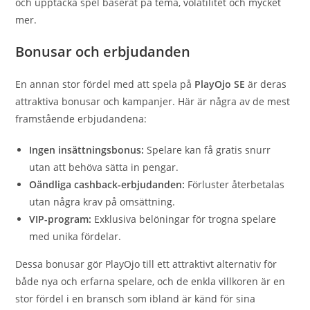
och upptäcka spel baserat på tema, volatilitet och mycket
mer.
Bonusar och erbjudanden
En annan stor fördel med att spela på
PlayOjo SE
är deras
attraktiva bonusar och kampanjer. Här är några av de mest
framstående erbjudandena:
Ingen insättningsbonus:
Spelare kan få gratis snurr
utan att behöva sätta in pengar.
Oändliga cashback-erbjudanden:
Förluster återbetalas
utan några krav på omsättning.
VIP-program:
Exklusiva belöningar för trogna spelare
med unika fördelar.
Dessa bonusar gör PlayOjo till ett attraktivt alternativ för
både nya och erfarna spelare, och de enkla villkoren är en
stor fördel i en bransch som ibland är känd för sina