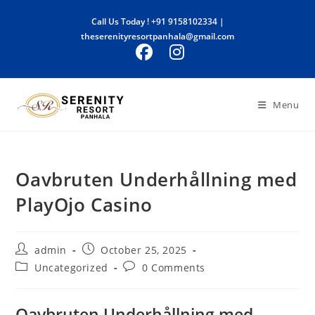
Skip
Call Us Today !
+91 9158102334
|
to
theserenityresortpanhala@gmail.com
content
Menu
Oavbruten Underhållning med
PlayOjo Casino
Post
Post
admin
October 25, 2025
author:
published:
Post
Post
Uncategorized
0 Comments
category:
comments:
Oavbruten Underhållning med