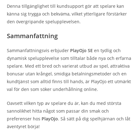
Denna tillgänglighet till kundsupport gör att spelare kan
känna sig trygga och bekväma, vilket ytterligare förstärker
den övergripande spelupplevelsen.
Sammanfattning
Sammanfattningsvis erbjuder
PlayOjo SE
en tydlig och
dynamisk spelupplevelse som tilltalar både nya och erfarna
spelare. Med ett bred och varierat utbud av spel, attraktiva
bonusar utan krångel, smidiga betalningsmetoder och en
kundtjänst som alltid finns till hands, är PlayOjo ett utmärkt
val för den som söker underhållning online.
Oavsett vilken typ av spelare du är, kan du med största
sannolikhet hitta något som passar din smak och
preferenser hos
PlayOjo
. Så sätt på dig spelhjärnan och låt
äventyret börja!