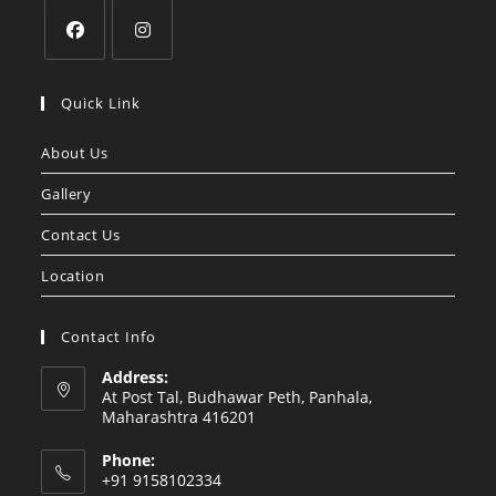
Opens
Opens
in
in
Quick Link
a
a
About Us
new
new
tab
tab
Gallery
Contact Us
Location
Contact Info
Address:
At Post Tal, Budhawar Peth, Panhala,
Maharashtra 416201
Phone:
+91 9158102334