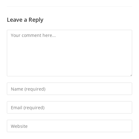
Leave a Reply
Comment
Enter
your
name
Enter
or
your
username
email
Enter
to
address
your
comment
to
website