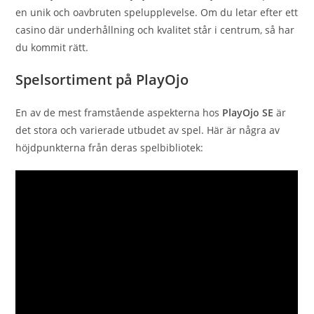
en unik och oavbruten spelupplevelse. Om du letar efter ett
casino där underhållning och kvalitet står i centrum, så har
du kommit rätt.
Spelsortiment på PlayOjo
En av de mest framstående aspekterna hos
PlayOjo SE
är
det stora och varierade utbudet av spel. Här är några av
höjdpunkterna från deras spelbibliotek: