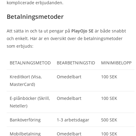
komplicerade erbjudanden.
Betalningsmetoder
Att sätta in och ta ut pengar på
PlayOjo SE
är både snabbt
och enkelt. Här är en översikt över de betalningsmetoder
som erbjuds:
BETALNINGSMETOD
BEARBETNINGSTID
MINIMIBELOPP
Kreditkort (Visa,
Omedelbart
100 SEK
MasterCard)
E-plånböcker (Skrill,
Omedelbart
100 SEK
Neteller)
Banköverföring
1-3 arbetsdagar
500 SEK
Mobilbetalning
Omedelbart
100 SEK