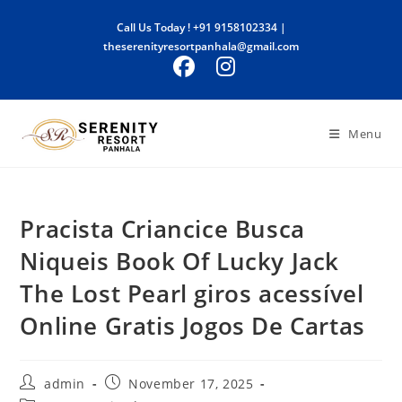
Skip
Call Us Today !
+91 9158102334
|
to
theserenityresortpanhala@gmail.com
content
Menu
Pracista Criancice Busca
Niqueis Book Of Lucky Jack
The Lost Pearl giros acessível
Online Gratis Jogos De Cartas
Post
Post
admin
November 17, 2025
author:
published: