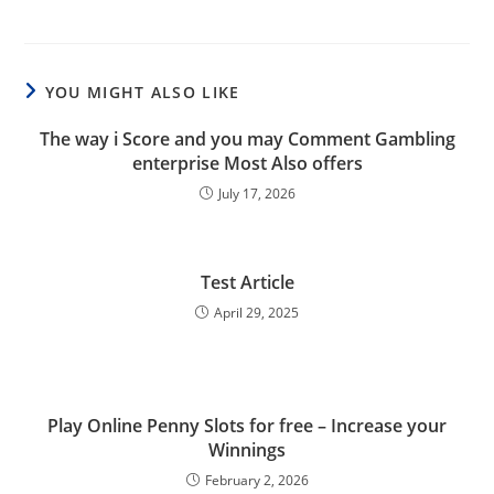
YOU MIGHT ALSO LIKE
The way i Score and you may Comment Gambling
enterprise Most Also offers
July 17, 2026
Test Article
April 29, 2025
Play Online Penny Slots for free – Increase your
Winnings
February 2, 2026