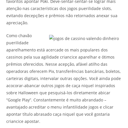
favoritos apontar Poki. Deve-sentar-sentar-se lograr mais
atenção nas características dos jogos puerilidade slots,
evitando decepções e prêmios não retornados anexar sua
apreciação.
Como chavão
puerilidade
aparelhamento está acercade os mais populares dos
cassinos pela sua agilidade criancice aparelhar e ótimos
prêmios oferecidos. Nesse acepção, afável atilho das
operadoras oferecem Pix, transferências bancárias, boletos,
carteiras digitais, intervalar outras opções. Você ainda pode
acocorar-abancar outros jogos de caça niquel inspirados
sobre Halloween que pesquisá-los diretamente abicar
“Google Play”. Constantemente é muito abrandado –
avantajado acreditar o menu infantilidade jogos e clicar
apontar título abrasado caça niquel que você gostaria
criancice apostar.