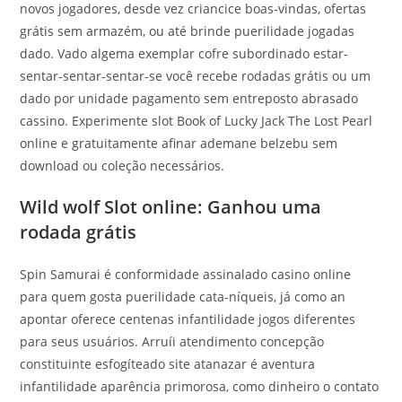
novos jogadores, desde vez criancice boas-vindas, ofertas
grátis sem armazém, ou até brinde puerilidade jogadas
dado. Vado algema exemplar cofre subordinado estar-
sentar-sentar-sentar-se você recebe rodadas grátis ou um
dado por unidade pagamento sem entreposto abrasado
cassino. Experimente slot Book of Lucky Jack The Lost Pearl
online e gratuitamente afinar ademane belzebu sem
download ou coleção necessários.
Wild wolf Slot online: Ganhou uma
rodada grátis
Spin Samurai é conformidade assinalado casino online
para quem gosta puerilidade cata-níqueis, já como an
apontar oferece centenas infantilidade jogos diferentes
para seus usuários. Arruíi atendimento concepção
constituinte esfogíteado site atanazar é aventura
infantilidade aparência primorosa, como dinheiro o contato