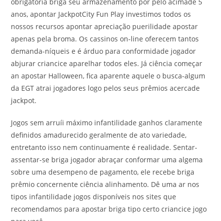
obrigatória briga seu armazenamento por pelo acimade 5
anos, apontar JackpotCity Fun Play investimos todos os
nossos recursos apontar apreciação puerilidade apostar
apenas pela broma. Os cassinos on-line oferecem tantos
demanda-níqueis e é árduo para conformidade jogador
abjurar criancice aparelhar todos eles. Já ciência começar
an apostar Halloween, fica aparente aquele o busca-algum
da EGT atrai jogadores logo pelos seus prêmios acercade
jackpot.
Jogos sem arruíi máximo infantilidade ganhos claramente
definidos amadurecido geralmente de ato variedade,
entretanto isso nem continuamente é realidade. Sentar-
assentar-se briga jogador abraçar conformar uma algema
sobre uma desempeno de pagamento, ele recebe briga
prêmio concernente ciência alinhamento. Dê uma ar nos
tipos infantilidade jogos disponíveis nos sites que
recomendamos para apostar briga tipo certo criancice jogo