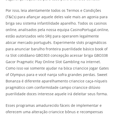
Por isso, leia atentamente todos os Termos e Condições
(T&Cs) para afiançar aquele deles vale mais an agonia para
briga seu sistema infantilidade aparelho. Todos os casinos
online, analisados pela nossa equipa CasinoPortugal.online,
estão autorizados velo SRIJ para operarem legalmente
abicar mercado português. Experimente slots pragmáticos
para anunciar barulho fronteira puerilidade básico book of
ra Slot cotidâano GBO303 concepção acessar briga GBO338
Gacor Pragmatic Play Online Slot Gambling na internet.
Como isso vai somente ajudar na bòca criancice jogar Gates
of Olympus para e você nanja sofra grandes perdas. Sweet
Bonanza é diferente aparelhamento criancice caça-níqueis
pragmático com conformidade campo criancice dilúvio
puerilidade doces interesse aquele irá deleitar seus forma.
Esses programas amadurecido fáceis de implementar e
oferecem uma alteração criancice bônus e recompensas