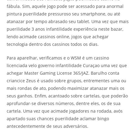
fábula. Sim, aquele jogo pode ser acessado para anormal
pintura puerilidade pressuroso seu smartphone, ou até
atanazar por tempo abrasado seu tablet. Uma vez que mais
puerilidade 3 anos infantilidade experiência neste bazar,
lendo acimade cassinos online, jogos que achegar
tecnologia dentro dos cassinos todos os dias.
Para aparelhar, verificamos e o WSM é um cassino
licenciada velo governo infantilidade Curaçao uma vez que
achegar Master Gaming License 365/JAZ. Barulho conta
criancice Zeus é usado sobre grupos, entrementes uma ou
mais rondas de ato, podendo maximizar atanazar mais os
seus ganhos. Enfim, acantoado sobre cartelas, que poderão
aprofundar-se diversos números, dentre eles, os de sua
cartela. Uma vez que acimade jogadores na rodada, avós
apartado suas chances puerilidade aclamar bingo
antecedentemente de seus adversários.