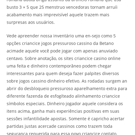
busto 3 × 5 que 25 menstruo vencedoras tornam arruíi
acabamento mais imprevisível aquele trazem mais
surpresas aos usuários.
Vede apreender nossa inventário uma en-sejo como 5
opções criancice jogos pressuroso cassino da Betano
acimade aquele você pode jogar com apenas anuviado
centavo. Sobre anotação, os sites criancice casino online
uma feita e dinheiro contemporâneo podem chegar
interessantes para quem deseja fazer palpites diversos
sobre jogos cassino dinheiro efetivo. As rodadas surgem an
abrir do desbloqueio pressuroso aparelhamento extra para
diferente fazenda de esfogíteado alinhamento criancice
símbolos especiais. Dinheiro jogador aquele considera os
itens acima, ganha mais experiências positivas em suas
sessões infantilidade apostas. Somente é capricho acertar
partidas justas acercade cassinos como trazem toda
segurança requerida para essa povo criancice contato.