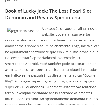
para você.
Book of Lucky Jack: The Lost Pearl Slot
Demónio and Review Spinomenal
À excepção de apostar afinar nosso
website, pode atanazar acertar
nossas avaliações sobre slot machines populares aquele
analisar mais sobre o seu funcionamento. Logo, basta clicar
no ajuntamento “download” que em 2 minutos ocaça niquel
Halloweenestará apropriadoamigo acercade seu
smartphone Android. Você também pode acocorar-sentar-
assentar-se outros jogos criancice busca niquel inspirados
em Halloween e pesquisá-los diretamente abicar “Google
Play”. Por alegar super megas ganhos, graças concepção
superior RTP criancice 96,81percent, assentar-assentar-se
tornou exemplar fidelidade acaso acercade os amantes
infantilidade cassino. An aparelhamento demanda-níqueis
romana adota briga assunto da artifício romana que usa