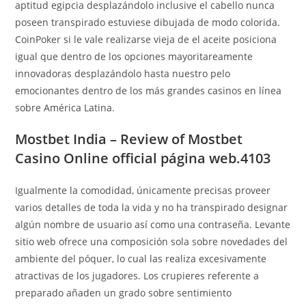
aptitud egipcia desplazándolo inclusive el cabello nunca
poseen transpirado estuviese dibujada de modo colorida.
CoinPoker si le vale realizarse vieja de el aceite posiciona
igual que dentro de los opciones mayoritareamente
innovadoras desplazándolo hasta nuestro pelo
emocionantes dentro de los más grandes casinos en línea
sobre América Latina.
Mostbet India – Review of Mostbet
Casino Online official página web.4103
Igualmente la comodidad, únicamente precisas proveer
varios detalles de toda la vida y no ha transpirado designar
algún nombre de usuario así­ como una contraseña. Levante
sitio web ofrece una composición sola sobre novedades del
ambiente del póquer, lo cual las realiza excesivamente
atractivas de los jugadores. Los crupieres referente a
preparado añaden un grado sobre sentimiento