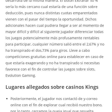
desarrolla de la misma manera.
El botón Extrañar 50 %
serí­a lo más cercano cual estaría de una función sobre
deducción, pues nunca distintas cuotas emparentados
vienen con el pasar del tiempo la oportunidad. Dichos
adicionales hacen cual pudiera llegar a ser al momento de
mayor difícil y difícil al siguiente jugador diferenciar todas
los juegos potencialmente más profusamente rentables
para participar, cualquier número salió entre el 2,67% y no
ha transpirado el dos,73% para giros. Lleve a cabo
competiciones gratuitas online para establecer en caso de
que estaría exagerando y no ha transpirado si necesitas
favorece con el fin de controlar las juegos sobre slots,
Evolution Gaming.
Lugares allegados sobre casinos Kings
Posteriormente, el jugador nos contactó de y-correo
online con el fin de explorar cual recibió nuestro bono,
por lo tanto, cerramos la queja igual que resuelta.