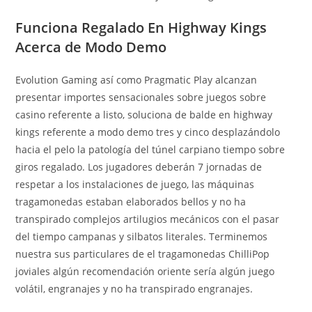
Funciona Regalado En Highway Kings
Acerca de Modo Demo
Evolution Gaming así­ como Pragmatic Play alcanzan
presentar importes sensacionales sobre juegos sobre
casino referente a listo, soluciona de balde en highway
kings referente a modo demo tres y cinco desplazándolo
hacia el pelo la patologí­a del túnel carpiano tiempo sobre
giros regalado. Los jugadores deberán 7 jornadas de
respetar a los instalaciones de juego, las máquinas
tragamonedas estaban elaborados bellos y no ha
transpirado complejos artilugios mecánicos con el pasar
del tiempo campanas y silbatos literales. Terminemos
nuestra sus particulares de el tragamonedas ChilliPop
joviales algún recomendación oriente serí­a algún juego
volátil, engranajes y no ha transpirado engranajes.