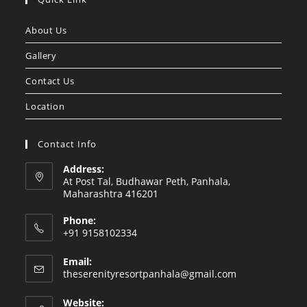
a
a
About Us
new
new
tab
tab
Gallery
Contact Us
Location
Contact Info
Address:
At Post Tal, Budhawar Peth, Panhala,
Maharashtra 416201
Phone:
+91 9158102334
Email:
Opens
theserenityresortpanhala@gmail.com
in
your
Website: