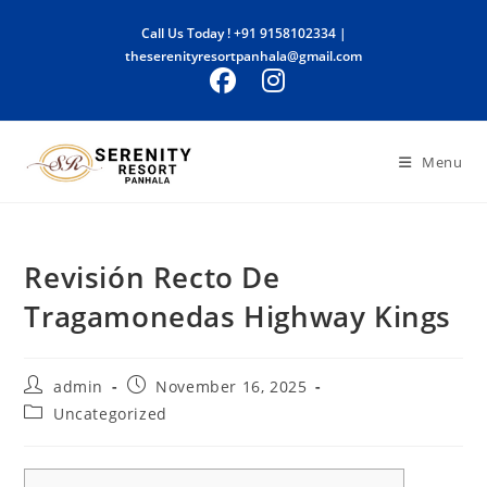
Skip
Call Us Today !
+91 9158102334
|
to
theserenityresortpanhala@gmail.com
content
Menu
Revisión Recto De
Tragamonedas Highway Kings
Post
Post
admin
November 16, 2025
author:
published:
Post
Uncategorized
category: