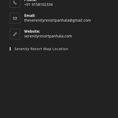
+91 9158102334
Email:
Opens
theserenityresortpanhala@gmail.com
in
your
Website:
application
serenityresortpanhala.com
Serenity Resort Map Location