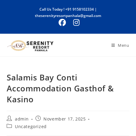
Skip
Call Us Today !
+91 9158102334
|
to
theserenityresortpanhala@gmail.com
content
Menu
Salamis Bay Conti
Accommodation Gasthof &
Kasino
Post
Post
admin
November 17, 2025
author:
published:
Post
Uncategorized
category: