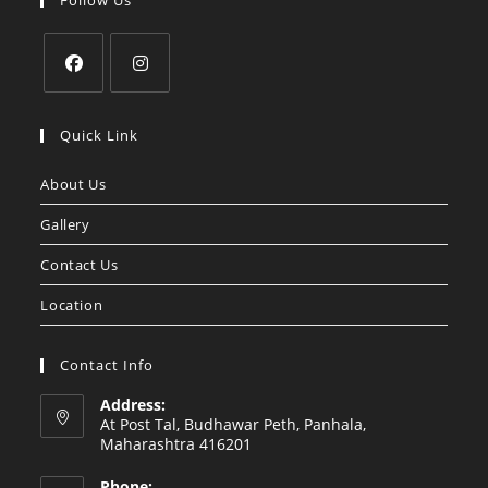
Follow Us
Opens
Opens
in
in
Quick Link
a
a
About Us
new
new
tab
tab
Gallery
Contact Us
Location
Contact Info
Address:
At Post Tal, Budhawar Peth, Panhala,
Maharashtra 416201
Phone: