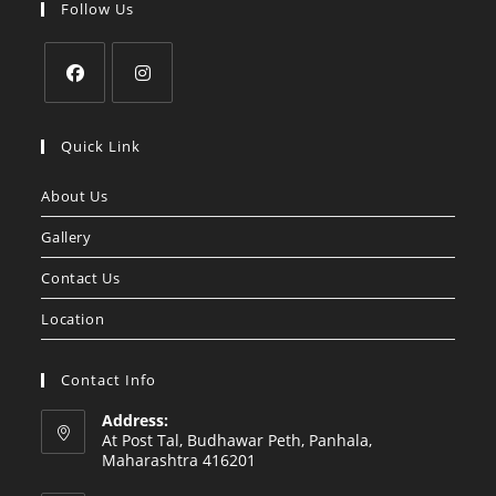
Follow Us
Opens
Opens
in
in
Quick Link
a
a
About Us
new
new
tab
tab
Gallery
Contact Us
Location
Contact Info
Address:
At Post Tal, Budhawar Peth, Panhala,
Maharashtra 416201