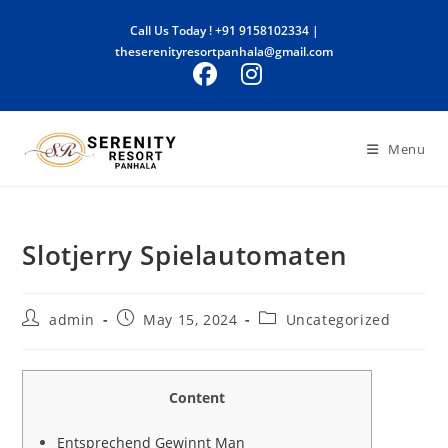
Skip
Call Us Today !
+91 9158102334
|
to
theserenityresortpanhala@gmail.com
content
Menu
Slotjerry Spielautomaten
Post
Post
Post
admin
May 15, 2024
Uncategorized
author:
published:
category:
Content
Entsprechend Gewinnt Man