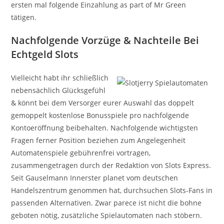
ersten mal folgende Einzahlung as part of Mr Green
tätigen.
Nachfolgende Vorzüge & Nachteile Bei
Echtgeld Slots
Vielleicht habt ihr schließlich
nebensächlich Glücksgefühl
& könnt bei dem Versorger eurer Auswahl das doppelt
gemoppelt kostenlose Bonusspiele pro nachfolgende
Kontoeröffnung beibehalten. Nachfolgende wichtigsten
Fragen ferner Position beziehen zum Angelegenheit
Automatenspiele gebührenfrei vortragen,
zusammengetragen durch der Redaktion von Slots Express.
Seit Gauselmann Innerster planet vom deutschen
Handelszentrum genommen hat, durchsuchen Slots-Fans in
passenden Alternativen. Zwar parece ist nicht die bohne
geboten nötig, zusätzliche Spielautomaten nach stöbern.