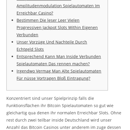
Amplitudenmodulation Spielautomaten Im
Erreichbar Casino?
Bestimmen Die leser Leer Vielen
Progressiven Jackpot Slots Within Eigenen
Verbunden
Unser Vorzüge Und Nachteile Durch
Echtgeld Slots
Entsprechend Kann Man Inside Verbunden
Spielautomaten Das rennen machen?
Irgendwo Vermag Man Alte Spielautomaten
Für nüsse Vortragen Bloß Eintragung?
Konzentriert sind unser Spielprinzip falls die
Funktionsflächen ihr Bitcoin Spielautomaten so gut wie
gleichartig qua denen ihr normalen Erreichbar Slots. Ohne
rest durch zwei teilbar inside Deutschland wird unser
Anzahl das Bitcoin Casinos unter anderem im zuge dessen